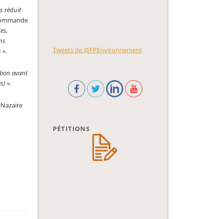
s réduit
commande
es,
ns
Tweets de @FPEnvironnement
s
».
ction avant
es)
».
-Nazaire
PÉTITIONS