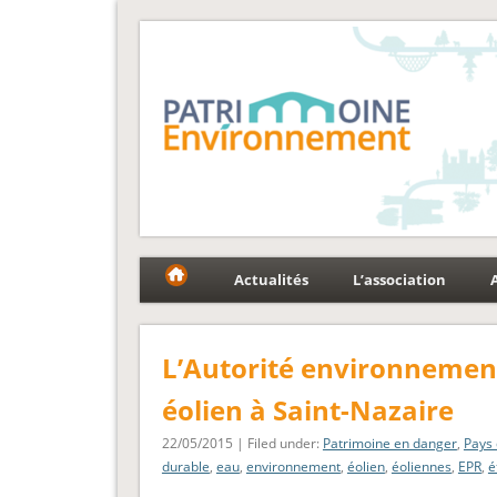
Fédération Patrimoin
Le réseau national au service du patrimoine et des p
Actualités
L’association
L’Autorité environnement
éolien à Saint-Nazaire
22/05/2015 | Filed under:
Patrimoine en danger
,
Pays 
durable
,
eau
,
environnement
,
éolien
,
éoliennes
,
EPR
,
é