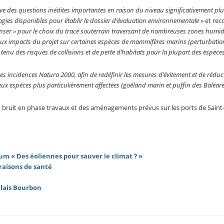
ève des questions inédites importantes en raison du niveau significativement plu
gies disponibles pour établir le dossier d’évaluation environnementale
» et re
enser » pour le choix du tracé souterrain traversant de nombreuses zones humid
 aux impacts du projet sur certaines espèces de mammifères marins (perturbatio
tenu des risques de collisions et de perte d’habitats pour la plupart des espèce
 des incidences Natura 2000, afin de redéfinir les mesures d’évitement et de rédu
 deux espèces plus particulièrement affectées (goéland marin et puffin des Baléar
du bruit en phase travaux et des aménagements prévus sur les ports de Saint
um « Des éoliennes pour sauver le climat ? »
raisons de santé
alais Bourbon