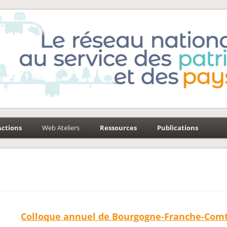
e-Environnement
aysages
Actions
Web Ateliers
Ressources
Publications
Colloque annuel de Bourgogne-Franche-Comt