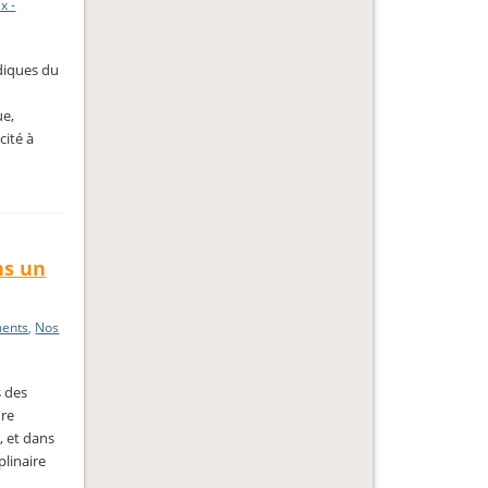
ix -
idiques du
ue,
cité à
ns un
ents
,
Nos
s des
ure
, et dans
plinaire