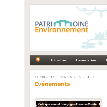
Fédération Patrimoin
Le réseau national au service du patrimoine et des p
Actualités
L’association
CURRENTLY BROWSING CATEGORY
Evénements