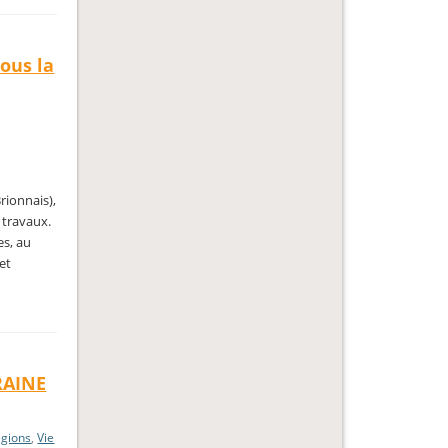
ous la
,
rionnais),
 travaux.
es, au
et
RAINE
égions
,
Vie