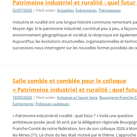
Patrimoine industriel et ruralité : quel futur
02/07/2026
| Filed under:
Actualités
,
Evénements
,
Thématiques
Industrie et ruralité ont une longue histoire commune remontant pa
Moyen Age. Si le patrimoine industriel, constitué peu à peu, a façon
environnement géographique et sociétal, la réciproque est également
Aujourd’hui, les évolutions structurelles, organisationnelles et tech
successives nous interrogent sur les nouvelles formes possibles de c
Salle comble et comblée pour le colloque
« Patrimoine industriel et ruralité : quel futu
18/05/2026
| Filed under:
Artisanat et Savoir-faire
,
Bourgogne-Franche-
Evénements
,
Politiques publiques
« Patrimoine industriel et ruralité : quel futur ? » Voilà une question
ambitieuse posée, jeudi 30 avril, par la délégation régionale Bourgog
Franche-Comté de notre fédération, lors de son colloque 2026 à Mo
les-Mines (71). Le choix du lieu était motivé par le thème. L’approche 