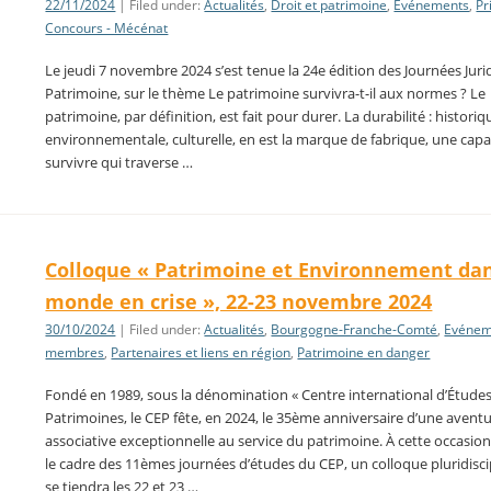
22/11/2024
| Filed under:
Actualités
,
Droit et patrimoine
,
Evénements
,
Pr
Concours - Mécénat
Le jeudi 7 novembre 2024 s’est tenue la 24e édition des Journées Jur
Patrimoine, sur le thème Le patrimoine survivra-t-il aux normes ? Le
patrimoine, par définition, est fait pour durer. La durabilité : historiq
environnementale, culturelle, en est la marque de fabrique, une capa
survivre qui traverse …
Colloque « Patrimoine et Environnement da
monde en crise », 22-23 novembre 2024
30/10/2024
| Filed under:
Actualités
,
Bourgogne-Franche-Comté
,
Evénem
membres
,
Partenaires et liens en région
,
Patrimoine en danger
Fondé en 1989, sous la dénomination « Centre international d’Étude
Patrimoines, le CEP fête, en 2024, le 35ème anniversaire d’une avent
associative exceptionnelle au service du patrimoine. À cette occasion
le cadre des 11èmes journées d’études du CEP, un colloque pluridisci
se tiendra les 22 et 23 …