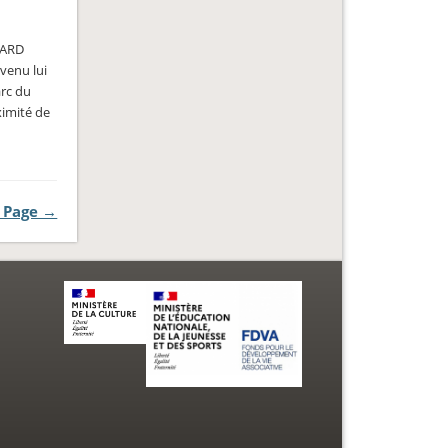
HARD
venu lui
arc du
ximité de
 Page →