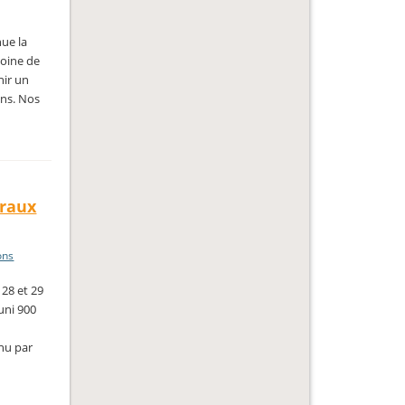
nue la
moine de
nir un
ons. Nos
uraux
ons
 28 et 29
uni 900
enu par