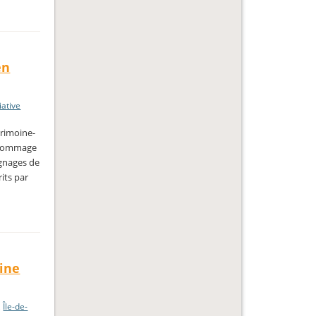
en
iative
trimoine-
n hommage
ignages de
rits par
oine
,
Île-de-