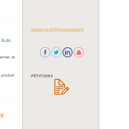
Tweets de @FPEnvironnement
,
Île-de-
rnier, et
s produit
PÉTITIONS
es