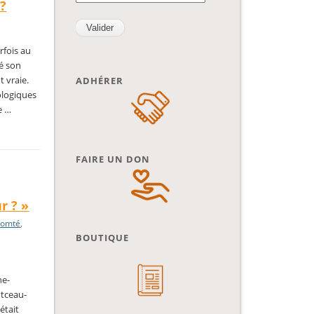
 ?
rfois au
né son
 vraie.
ADHÉRER
nologiques
e …
FAIRE UN DON
r ? »
Comté
,
BOUTIQUE
ne-
ntceau-
était