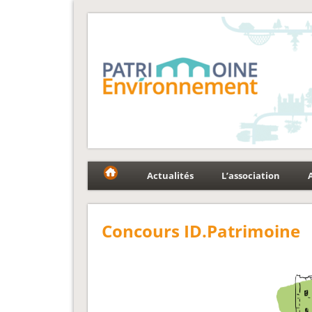
Fédération Patrimoin
Le réseau national au service du patrimoine et des p
Actualités
L’association
Concours ID.Patrimoine