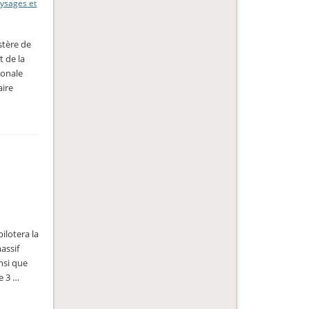
ysages et
stère de
t de la
ionale
aire
ilotera la
assif
insi que
e 3 …