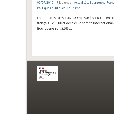
09/07/2015
| Filed under:
Actualités
,
Bourgogne-Fran
Politiques publiques
,
Tourisme
La France est très « UNESCO » : sur les 1 031 biens 
français. Le 5 juillet dernier, le comité internatio
Bourgogne Soit 3,9% …