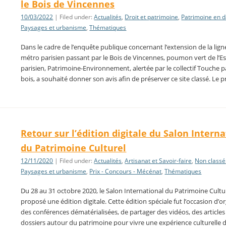
le Bois de Vincennes
10/03/2022
| Filed under:
Actualités
,
Droit et patrimoine
,
Patrimoine en 
Paysages et urbanisme
,
Thématiques
Dans le cadre de l’enquête publique concernant l’extension de la lign
métro parisien passant par le Bois de Vincennes, poumon vert de l’Es
parisien, Patrimoine-Environnement, alertée par le collectif Touche 
bois, a souhaité donner son avis afin de préserver ce site classé. Le p
Retour sur l’édition digitale du Salon Intern
du Patrimoine Culturel
12/11/2020
| Filed under:
Actualités
,
Artisanat et Savoir-faire
,
Non classé
Paysages et urbanisme
,
Prix - Concours - Mécénat
,
Thématiques
Du 28 au 31 octobre 2020, le Salon International du Patrimoine Cultu
proposé une édition digitale. Cette édition spéciale fut l’occasion d’o
des conférences dématérialisées, de partager des vidéos, des articles
dossiers autour du patrimoine pour vivre une expérience culturelle 