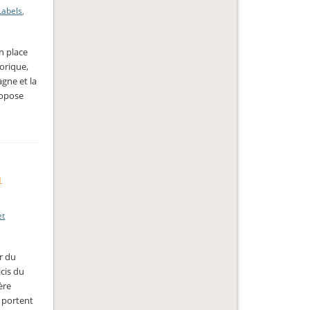
Labels
,
n place
morique,
agne et la
propose
à
et
er du
icis du
ère
e portent