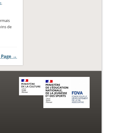
e
,
ormais
vins de
 Page →