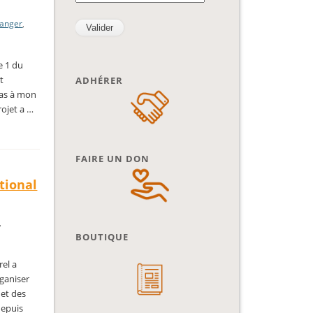
danger
,
e 1 du
t
ADHÉRER
pas à mon
rojet a …
FAIRE UN DON
ational
,
BOUTIQUE
rel a
rganiser
 et des
depuis