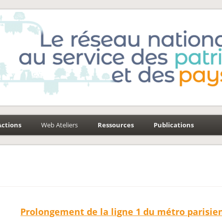
e-Environnement
aysages
Actions
Web Ateliers
Ressources
Publications
Prolongement de la ligne 1 du métro parisie