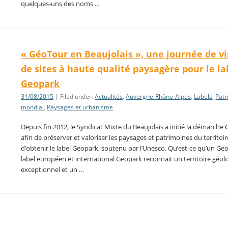
quelques-uns des noms …
« GéoTour en Beaujolais », une journée de vi
de sites à haute qualité paysagère pour le la
Geopark
31/08/2015
| Filed under:
Actualités
,
Auvergne-Rhône-Alpes
,
Labels
,
Patr
mondial
,
Paysages et urbanisme
Depuis fin 2012, le Syndicat Mixte du Beaujolais a initié la démarch
afin de préserver et valoriser les paysages et patrimoines du territoi
d’obtenir le label Geopark, soutenu par l’Unesco. Qu’est-ce qu’un Ge
label européen et international Geopark reconnait un territoire géol
exceptionnel et un …