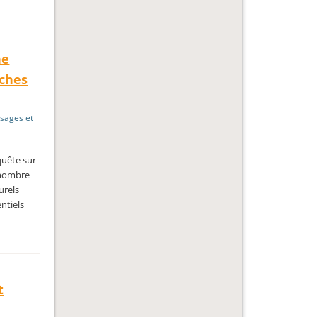
ne
oches
sages et
quête sur
n nombre
urels
ntiels
t