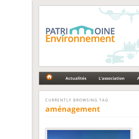
Fédération Patrimoin
Le réseau national au service du patrimoine et des p
Actualités
L’association
CURRENTLY BROWSING TAG
aménagement