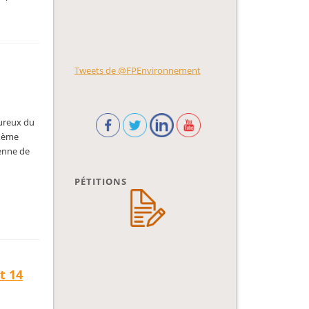
Tweets de @FPEnvironnement
oureux du
XXème
renne de
PÉTITIONS
t 14