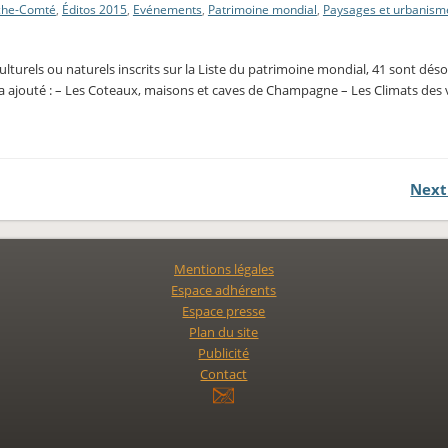
che-Comté
,
Éditos 2015
,
Evénements
,
Patrimoine mondial
,
Paysages et urbanism
culturels ou naturels inscrits sur la Liste du patrimoine mondial, 41 sont dés
nal a ajouté : – Les Coteaux, maisons et caves de Champagne – Les Climats des 
Next
Mentions légales
Espace adhérents
Espace presse
Plan du site
Publicité
Contact