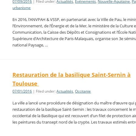
07/09/2016
| Filed under:
Actualités
,
Evénements
,
Nouvelle-Aquitaine
,
Pa
urbanisme
En 2016, l’ANVPAH & VSSP, en partenariat avec la Ville de Pau, le mini
l’Environnement, de l’Énergie et de la Mer, le ministère de la Culture e
Communication, la Caisse des Dépôts et Consignations et l’École Nat
Supérieure d’Architecture de Paris-Malaquais, organise son 3e sémin
national Paysage, …
Restauration de la basilique Saint-Sernin à
Toulouse
07/01/2016
| Filed under:
Actualités
,
Occitanie
La ville a lancé une procédure de désignation du maître d’œuvre qui p
restauration de la basilique Saint-Sernin : les travaux concernent le m
occidental de la Basilique qui est recouvert d’un filet de protection a
les peintures du transept nord de la crypte. Les travaux estimés entr