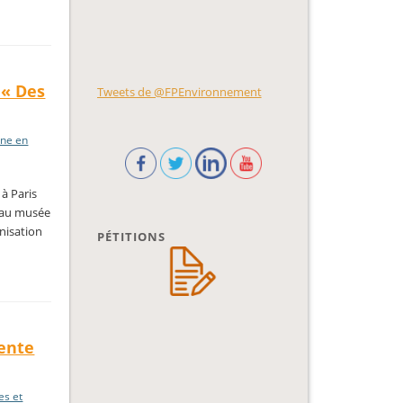
 « Des
Tweets de @FPEnvironnement
ine en
à Paris
» au musée
nisation
PÉTITIONS
dente
es et