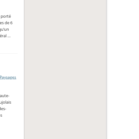
) porté
nes de 6
qu’un
éral …
Paysages
Haute-
ujolais
des-
es