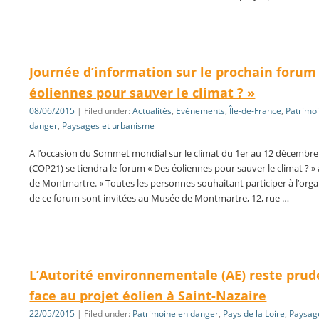
Journée d’information sur le prochain forum
éoliennes pour sauver le climat ? »
08/06/2015
| Filed under:
Actualités
,
Evénements
,
Île-de-France
,
Patrimo
danger
,
Paysages et urbanisme
A l’occasion du Sommet mondial sur le climat du 1er au 12 décembre 
(COP21) se tiendra le forum « Des éoliennes pour sauver le climat ? 
de Montmartre. « Toutes les personnes souhaitant participer à l’orga
de ce forum sont invitées au Musée de Montmartre, 12, rue …
L’Autorité environnementale (AE) reste pru
face au projet éolien à Saint-Nazaire
22/05/2015
| Filed under:
Patrimoine en danger
,
Pays de la Loire
,
Paysag