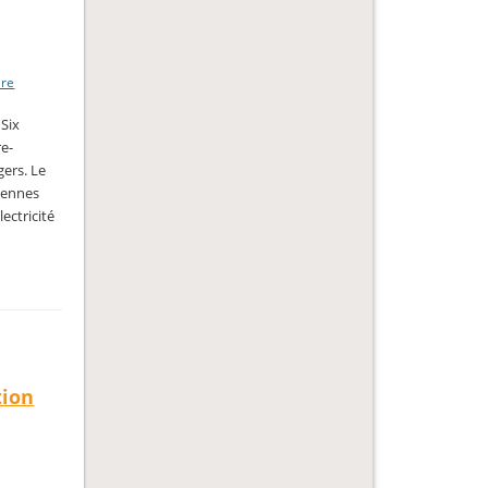
ire
 Six
re-
gers. Le
liennes
ectricité
tion