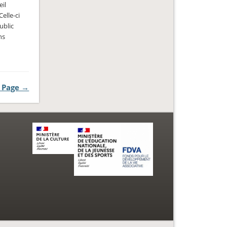
eil
elle-ci
ublic
ns
 Page →