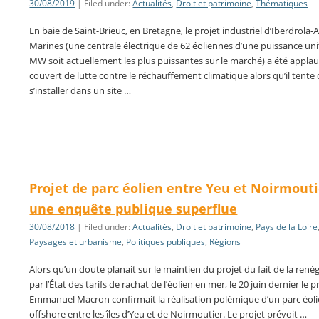
30/08/2019
| Filed under:
Actualités
,
Droit et patrimoine
,
Thématiques
En baie de Saint-Brieuc, en Bretagne, le projet industriel d’Iberdrola-A
Marines (une centrale électrique de 62 éoliennes d’une puissance uni
MW soit actuellement les plus puissantes sur le marché) a été appla
couvert de lutte contre le réchauffement climatique alors qu’il tente
s’installer dans un site …
Projet de parc éolien entre Yeu et Noirmouti
une enquête publique superflue
30/08/2018
| Filed under:
Actualités
,
Droit et patrimoine
,
Pays de la Loire
Paysages et urbanisme
,
Politiques publiques
,
Régions
Alors qu’un doute planait sur le maintien du projet du fait de la rené
par l’État des tarifs de rachat de l’éolien en mer, le 20 juin dernier le 
Emmanuel Macron confirmait la réalisation polémique d’un parc éol
offshore entre les îles d’Yeu et de Noirmoutier. Le projet prévoit …