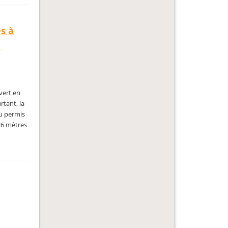
es à
-
vert en
rtant, la
au permis
126 mètres
n