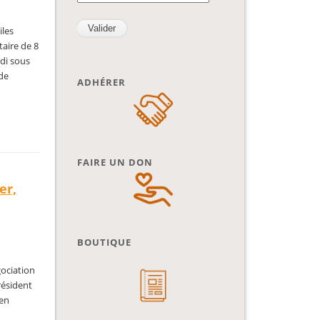
iles
taire de 8
udi sous
 de
ADHÉRER
FAIRE UN DON
er,
,
BOUTIQUE
gociation
président
ien