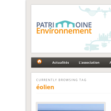
Fédération Patrimoin
Le réseau national au service du patrimoine et des p
Actualités
L’association
CURRENTLY BROWSING TAG
éolien