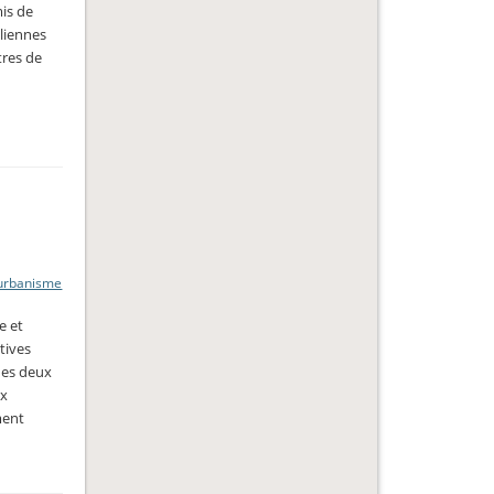
mis de
oliennes
tres de
 urbanisme
e et
tives
des deux
ux
ment