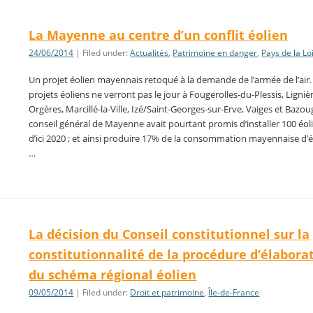
La Mayenne au centre d’un conflit éolien
24/06/2014
| Filed under:
Actualités
,
Patrimoine en danger
,
Pays de la Lo
Un projet éolien mayennais retoqué à la demande de l’armée de l’air.
projets éoliens ne verront pas le jour à Fougerolles-du-Plessis, Ligniè
Orgères, Marcillé-la-Ville, Izé/Saint-Georges-sur-Erve, Vaiges et Bazou
conseil général de Mayenne avait pourtant promis d’installer 100 éo
d’ici 2020 ; et ainsi produire 17% de la consommation mayennaise d’él
…
La décision du Conseil constitutionnel sur la
constitutionnalité de la procédure d’élabora
du schéma régional éolien
09/05/2014
| Filed under:
Droit et patrimoine
,
Île-de-France