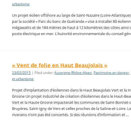
urbanisme
Un projet éolien offshore au large de Saint-Nazaire (Loire-Atlantique
par la société « Parc du banc de Guérande » vise à installer 80 éolien
mégawatts et de 184 mètres de haut à 12 kilomètres des côtes ainsi 
poste électrique en mer. L’Autorité environnementale du conseil gén
« Vent de folie en Haut Beaujolais »
23/02/2015
| Filed under:
Auvergne-Rhône-Alpes
,
Patrimoine en danger
,
et urbanisme
Projet d’implantation d’éoliennes dans le Haut Beaujolais Vert et la 
Grosne Un projet industriel de création d’éoliennes dans le Haut-Bea
Vert et la Haute Grosne impacterait les communes de Saint-Bonnet-
Bruyères, Saint-Igny de Vers et celles proches de la Saône-et-Loire. L
riverains n’ont pas été concertés. Si des réunions d’information et …