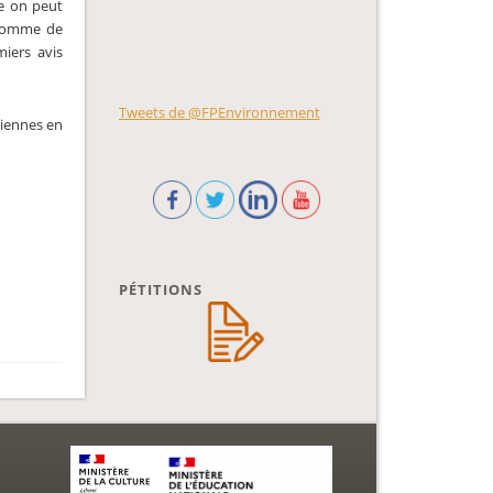
de on peut
 comme de
iers avis
Tweets de @FPEnvironnement
liennes en
PÉTITIONS