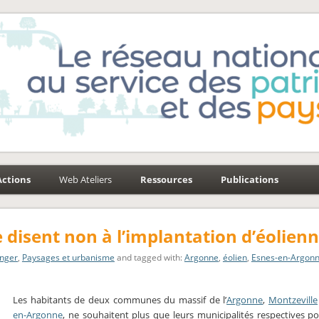
e-Environnement
aysages
Actions
Web Ateliers
Ressources
Publications
 disent non à l’implantation d’éolien
anger
,
Paysages et urbanisme
and tagged with:
Argonne
,
éolien
,
Esnes-en-Argon
Les habitants de deux communes du massif de l’
Argonne
,
Montzeville
en-Argonne
, ne souhaitent plus que leurs municipalités respectives p