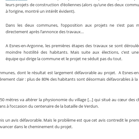
leurs projets de construction d’éoliennes (alors qu’une des deux commu
à l’origine, montré un intérêt évident).
Dans les deux communes, l’opposition aux projets ne s’est pas m
directement après l’annonce des travaux…
A Esnes-en-Argonne, les premières étapes des travaux se sont déroulé
moindre hostilité des habitants. Mais suite aux élections, c’est un
équipe qui dirige la commune et le projet ne séduit pas du tout.
ommunes, dont le résultat est largement défavorable au projet. A Esnes-e
lièrement clair : plus de 80% des habitants sont désormais défavorables à la
50 mètres va altérer la physionomie du village […] qui situé au cœur des
ns à l’occasion du centenaire de la bataille de Verdun.
mis un avis défavorable. Mais le problème est que cet avis contredit le prem
 à avancer dans le cheminement du projet.