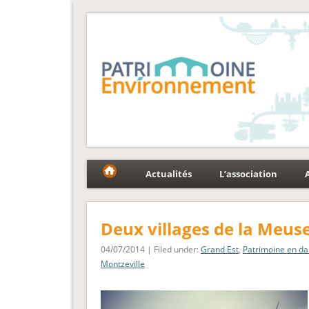
Fédération Patrimoin
Le réseau national au service du patrimoine et des p
Actualités
L’association
Deux villages de la Meuse
04/07/2014 | Filed under:
Grand Est
,
Patrimoine en d
Montzeville