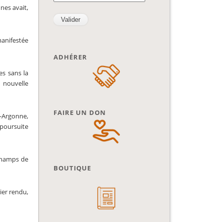
nes avait,
anifestée
ADHÉRER
es sans la
e nouvelle
FAIRE UN DON
n-Argonne,
 poursuite
 champs de
BOUTIQUE
ier rendu,