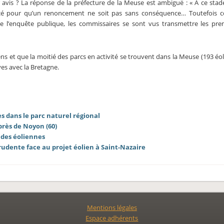
 avis ? La réponse de la préfecture de la Meuse est ambiguë : « A ce sta
ancé pour qu’un renoncement ne soit pas sans conséquence… Toutefois
 l’enquête publique, les commissaires se sont vus transmettre les prem
ens et que la moitié des parcs en activité se trouvent dans la Meuse (193 éo
ives avec la Bretagne.
s dans le parc naturel régional
près de Noyon (60)
 des éoliennes
udente face au projet éolien à Saint-Nazaire
Mentions légales
Espace adhérents