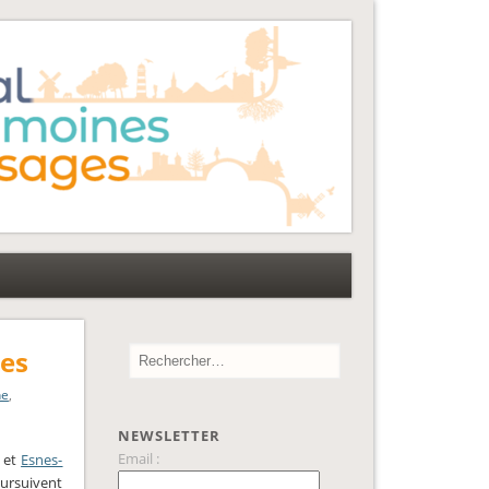
nes
ne
,
NEWSLETTER
Email :
et
Esnes-
oursuivent