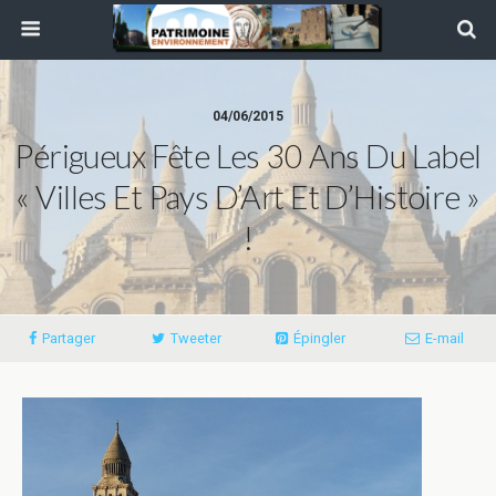
04/06/2015
Périgueux Fête Les 30 Ans Du Label
« Villes Et Pays D’Art Et D’Histoire »
!
Partager
Tweeter
Épingler
E-mail