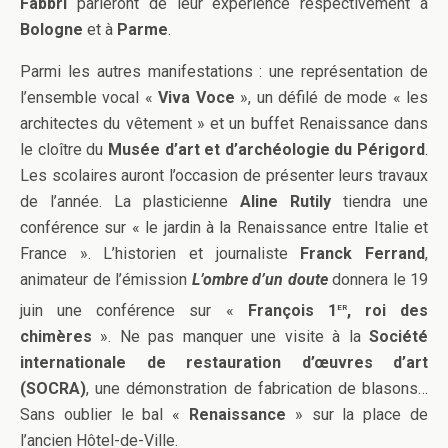
Fabbri
parleront de leur expérience respectivement à
Bologne
et à
Parme
.
Parmi les autres manifestations : une représentation de
l’ensemble vocal «
Viva Voce
», un défilé de mode « les
architectes du vêtement » et un buffet Renaissance dans
le cloître du
Musée d’art et d’archéologie du Périgord
.
Les scolaires auront l’occasion de présenter leurs travaux
de l’année. La plasticienne
Aline Rutily
tiendra une
conférence sur « le jardin à la Renaissance entre Italie et
France ». L’historien et journaliste
Franck Ferrand
,
animateur de l’émission
L’ombre d’un doute
donnera le 19
er
juin une conférence sur «
François 1
, roi des
chimères
». Ne pas manquer une visite à la
Société
internationale de restauration d’œuvres d’art
(SOCRA)
, une démonstration de fabrication de blasons…
Sans oublier le bal «
Renaissance
» sur la place de
l’ancien Hôtel-de-Ville.