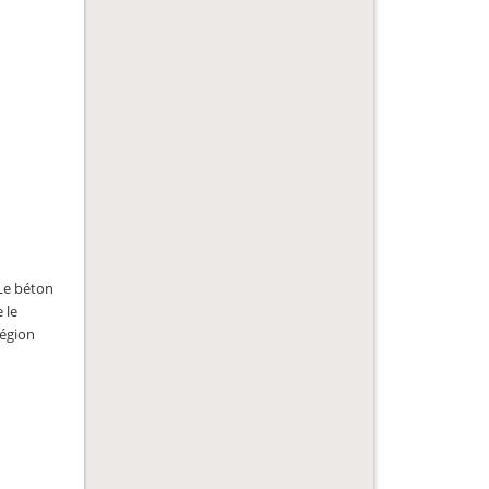
Le béton
 le
région