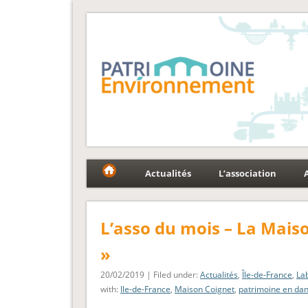
Fédération Patrimoin
Le réseau national au service du patrimoine et des p
Actualités
L’association
L’asso du mois – La Mais
»
20/02/2019 | Filed under:
Actualités
,
Île-de-France
,
La
with:
Ile-de-France
,
Maison Coignet
,
patrimoine en da