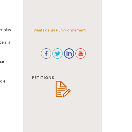
et plus
Tweets de @FPEnvironnement
e
pe à la
par
PÉTITIONS
ole.