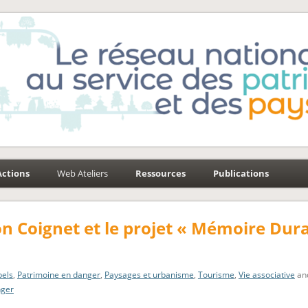
e-Environnement
aysages
Actions
Web Ateliers
Ressources
Publications
on Coignet et le projet « Mémoire Dur
bels
,
Patrimoine en danger
,
Paysages et urbanisme
,
Tourisme
,
Vie associative
an
nger