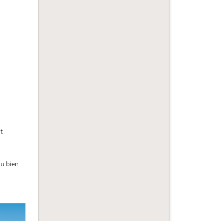
nt
du bien