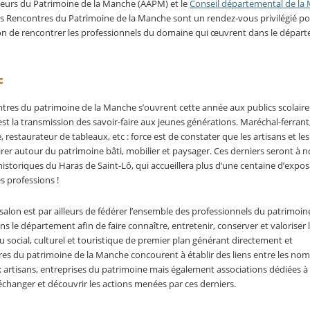
teurs du Patrimoine de la Manche
(AAPM) et le
Conseil départemental de la
es Rencontres du Patrimoine de la Manche sont un rendez-vous privilégié po
sion de rencontrer les professionnels du domaine qui œuvrent dans le dépar
ic
ntres du patrimoine de la Manche s’ouvrent cette année aux publics scolaire
 est la transmission des savoir-faire aux jeunes générations. Maréchal-ferrant
e, restaurateur de tableaux, etc : force est de constater que les artisans et les
irer autour du patrimoine bâti, mobilier et paysager. Ces derniers seront à 
istoriques du Haras de Saint-Lô, qui accueillera plus d’une centaine d’expos
s professions !
 salon est par ailleurs de fédérer l’ensemble des professionnels du patrimoin
le département afin de faire connaître, entretenir, conserver et valoriser 
 social, culturel et touristique de premier plan générant directement et
es du patrimoine de la Manche concourent à établir des liens entre les no
r : artisans, entreprises du patrimoine mais également associations dédiées à
échanger et découvrir les actions menées par ces derniers.