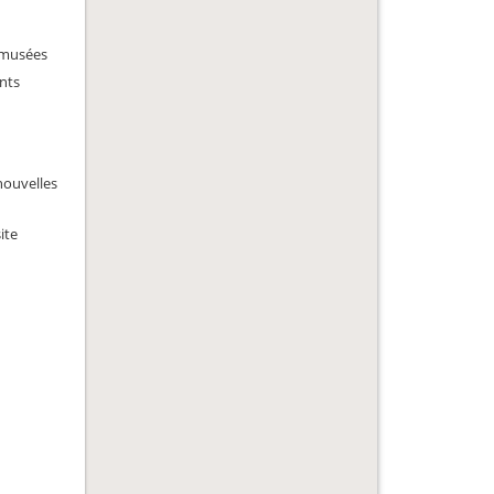
, musées
ents
 nouvelles
ite