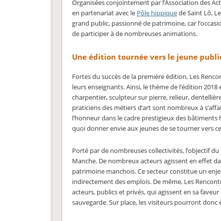
Organisées conjointement par l’
Association des Ac
en partenariat avec le
Pôle hippique
de Saint Lô, L
grand public, passionné de patrimoine, car l’occa
de participer à de nombreuses animations.
Une édition tournée vers le jeune publ
Fortes du succès de la première édition, Les Renco
leurs enseignants. Ainsi, le thème de l’édition 2018
charpentier, sculpteur sur pierre, relieur, dentellièr
praticiens des métiers d’art sont nombreux à s’affa
l’honneur dans le cadre prestigieux des bâtiments h
quoi donner envie aux jeunes de se tourner vers ce
Porté par de nombreuses collectivités, l’objectif du
Manche. De nombreux acteurs agissent en effet dans 
patrimoine manchois. Ce secteur constitue un enjeu
indirectement des emplois. De même, Les Rencontr
acteurs, publics et privés, qui agissent en sa faveu
sauvegarde. Sur place, les visiteurs pourront donc 