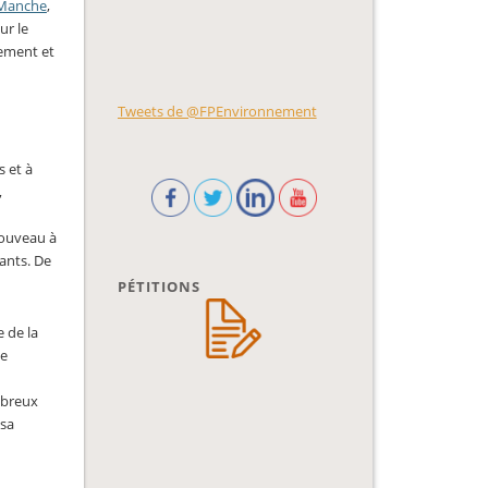
 Manche
,
ur le
tement et
Tweets de @FPEnvironnement
s et à
,
nouveau à
ants. De
PÉTITIONS
e de la
le
mbreux
 sa