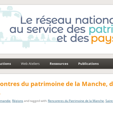
e-Environnement
aysages
Actions
Web Ateliers
Ressources
Publications
ontres du patrimoine de la Manche, d
ô
mandie
,
Régions
and tagged with:
Rencontres du Patrimoine de la Manche
,
Saint