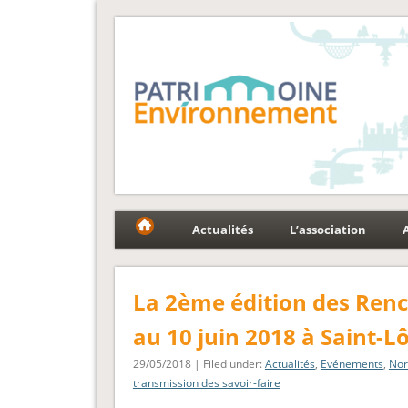
Fédération Patrimoin
Le réseau national au service du patrimoine et des p
Actualités
L’association
La 2ème édition des Renc
au 10 juin 2018 à Saint-L
29/05/2018 | Filed under:
Actualités
,
Evénements
,
Nor
transmission des savoir-faire