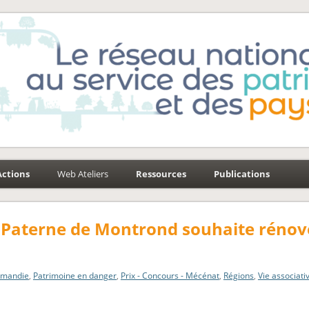
e-Environnement
aysages
Actions
Web Ateliers
Ressources
Publications
nt-Paterne de Montrond souhaite rénov
mandie
,
Patrimoine en danger
,
Prix - Concours - Mécénat
,
Régions
,
Vie associati