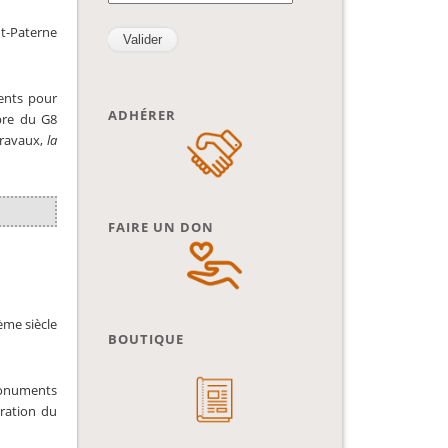
nt-Paterne
ments pour
ADHÉRER
re du G8
travaux,
la
FAIRE UN DON
ème siècle
BOUTIQUE
 Monuments
uration du