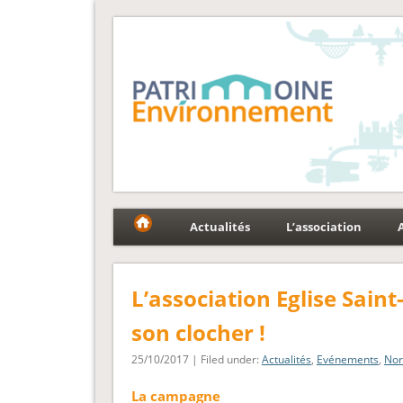
Fédération Patrimoin
Le réseau national au service du patrimoine et des p
Actualités
L’association
L’association Eglise Sai
son clocher !
25/10/2017 | Filed under:
Actualités
,
Evénements
,
Nor
La campagne