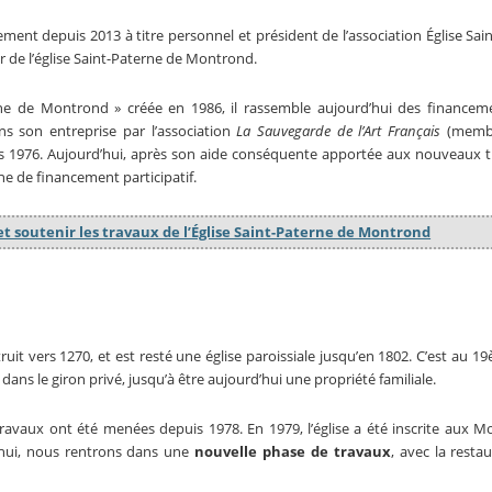
t depuis 2013 à titre personnel et président de l’association Église Sai
 de l’église Saint-Paterne de Montrond.
terne de Montrond » créée en 1986, il rassemble aujourd’hui des finance
ans son entreprise par l’association
La Sauvegarde de l’Art Français
(memb
is 1976. Aujourd’hui, après son aide conséquente apportée aux nouveaux 
e de financement participatif.
 et soutenir les travaux de l’Église Saint-Paterne de Montrond
ruit vers 1270, et est resté une église paroissiale jusqu’en 1802. C’est au 19
 dans le giron privé, jusqu’à être aujourd’hui une propriété familiale.
travaux ont été menées depuis 1978. En 1979, l’église a été inscrite aux
’hui, nous rentrons dans une
nouvelle phase de travaux
, avec la resta