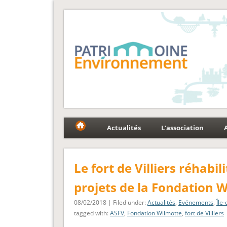
Fédération Patrimoin
Le réseau national au service du patrimoine et des p
Actualités
L’association
Le fort de Villiers réhabi
projets de la Fondation W
08/02/2018 | Filed under:
Actualités
,
Evénements
,
Île
tagged with:
ASFV
,
Fondation Wilmotte
,
fort de Villiers