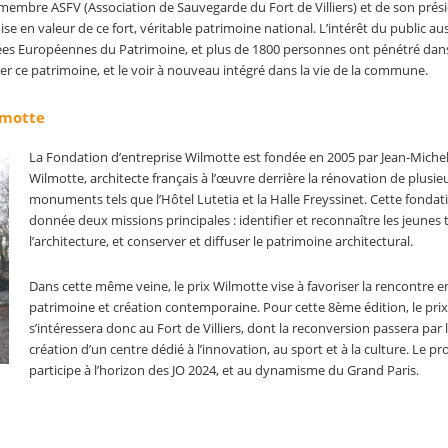
n membre ASFV (Association de Sauvegarde du Fort de Villiers) et de son prés
se en valeur de ce fort, véritable patrimoine national. L’intérêt du public aus
urnées Européennes du Patrimoine, et plus de 1800 personnes ont pénétré dan
ver ce patrimoine, et le voir à nouveau intégré dans la vie de la commune.
lmotte
La Fondation d’entreprise Wilmotte est fondée en 2005 par Jean-Miche
Wilmotte, architecte français à l’œuvre derrière la rénovation de plusie
monuments tels que l’Hôtel Lutetia et la Halle Freyssinet. Cette fondati
donnée deux missions principales : identifier et reconnaître les jeunes 
l’architecture, et conserver et diffuser le patrimoine architectural.
Dans cette même veine, le prix Wilmotte vise à favoriser la rencontre e
patrimoine et création contemporaine. Pour cette 8ème édition, le prix
s’intéressera donc au Fort de Villiers, dont la reconversion passera par 
création d’un centre dédié à l’innovation, au sport et à la culture. Le pr
participe à l’horizon des JO 2024, et au dynamisme du Grand Paris.