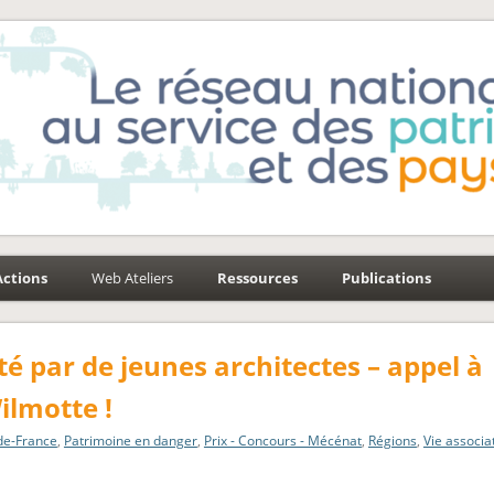
e-Environnement
aysages
Actions
Web Ateliers
Ressources
Publications
lité par de jeunes architectes – appel à
ilmotte !
-de-France
,
Patrimoine en danger
,
Prix - Concours - Mécénat
,
Régions
,
Vie associa