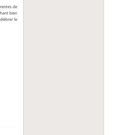
érentes de
chant bien
élébrer le