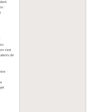
ident
si :
s
l
urs
on s’est
talents de
ntre
la
ojet