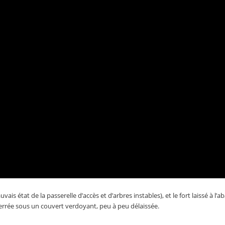
ais état de la passerelle d’accès et d’arbres instables), et le fort laissé à l’
terrée sous un couvert verdoyant, peu à peu délaissée.