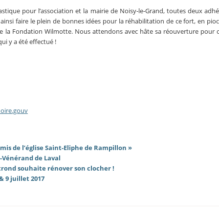
astique pour l’association et la mairie de Noisy-le-Grand, toutes deux adh
nsi faire le plein de bonnes idées pour la réhabilitation de ce fort, en pio
de la Fondation Wilmotte. Nous attendons avec hâte sa réouverture pour c
i y a été effectué !
moire.gouv
mis de l’église Saint-Eliphe de Rampillon »
nt-Vénérand de Laval
trond souhaite rénover son clocher !
9 juillet 2017