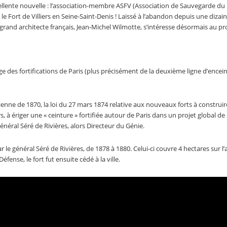
nte nouvelle : l’association-membre ASFV (Association de Sauvegarde du 
se le Fort de Villiers en Seine-Saint-Denis ! Laissé à l’abandon depuis une dizai
n grand architecte français, Jean-Michel Wilmotte, s’intéresse désormais au pro
tige des fortifications de Paris (plus précisément de la deuxième ligne d’encei
sienne de 1870, la loi du 27 mars 1874 relative aux nouveaux forts à construi
, à ériger une « ceinture » fortifiée autour de Paris dans un projet global de
énéral Séré de Rivières, alors Directeur du Génie.
ar le général Séré de Rivières, de 1878 à 1880. Celui-ci couvre 4 hectares sur l’
fense, le fort fut ensuite cédé à la ville.