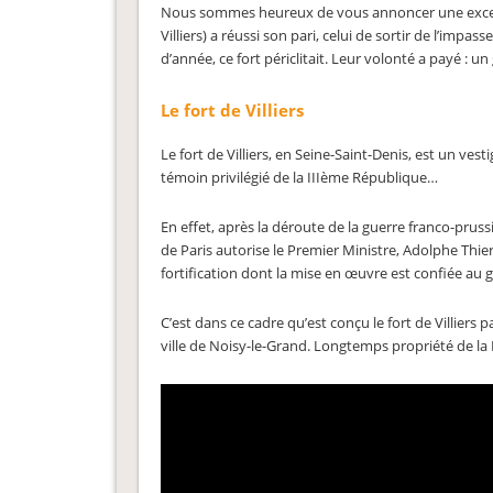
Nous sommes heureux de vous annoncer une excelle
Villiers) a réussi son pari, celui de sortir de l’impas
d’année, ce fort périclitait. Leur volonté a payé : u
Le fort de Villiers
Le fort de Villiers, en Seine-Saint-Denis, est un ves
témoin privilégié de la IIIème République…
En effet, après la déroute de la guerre franco-prus
de Paris autorise le Premier Ministre, Adolphe Thiers
fortification dont la mise en œuvre est confiée au g
C’est dans ce cadre qu’est conçu le fort de Villiers p
ville de Noisy-le-Grand. Longtemps propriété de la Dé