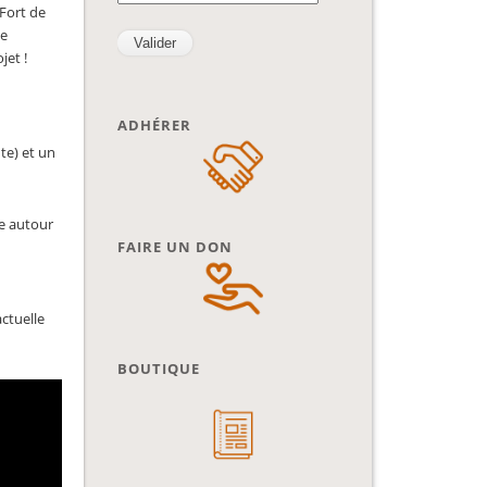
Fort de
ne
jet !
ADHÉRER
nte) et un
re autour
FAIRE UN DON
actuelle
BOUTIQUE