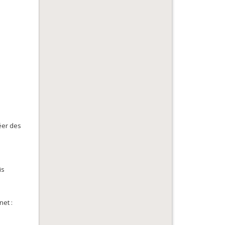
éer des
is
net :