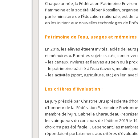
Chaque année, la Fédération Patrimoine-Environne
Patrimoine et la société Kléber Rossillon, organise
par le ministère de l’Éducation nationale, est de 
en les initiant aux nouvelles technologies de l’in
Patrimoine de l’eau, usages et mémoires 
En 2019, les élèves étaient invités, aidés de leurs
et mémoires ». Parmi les sujets traités, sont reven
– les canaux, rivières et fleuves au sein ou à p
– le patrimoine bâti lié à l’eau (lavoirs, moulins, pon
– les activités (sport, agriculture, etc.) en lien ave
Les critères d’évaluation :
Le jury présidé par Christine Bru (présidente d’
d’honneur de la Fédération Patrimoine-Environneme
membre de l’AJP), Gabrielle Charaudeau (représen
les vainqueurs du concours de l’édition 2019 le 14 
choix n’a pas été facile… Cependant, les membres 
répondaient parfaitement aux critères d’évaluation