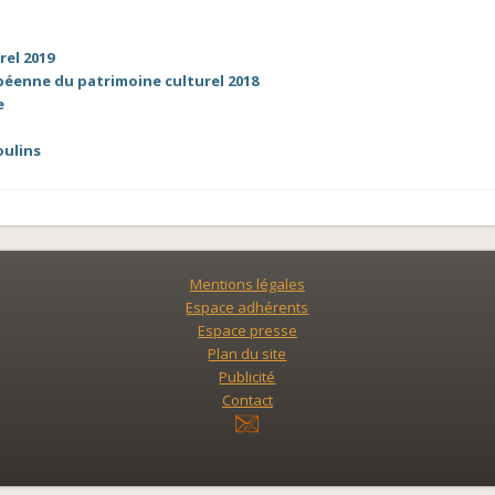
rel 2019
péenne du patrimoine culturel 2018
e
oulins
Mentions légales
Espace adhérents
Espace presse
Plan du site
Publicité
Contact