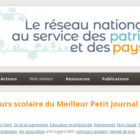
e-Environnement
paysages
Actions
Web Ateliers
Ressources
Publications
rs scolaire du Meilleur Petit Journal
ir-faire
,
Droit et patrimoine
,
Education et pédagogie
,
Evénements
,
Non classé
,
ématiques
,
Vie associative
and tagged with:
concours scolaire
,
remise de prix