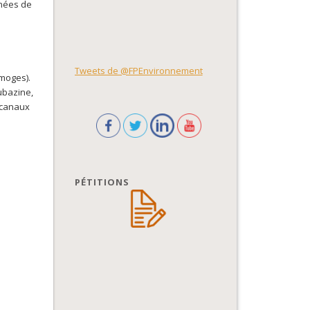
gnées de
Tweets de @FPEnvironnement
imoges).
ubazine,
s canaux
PÉTITIONS