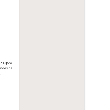
e Dijon).
gendes de
o.