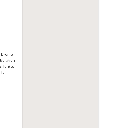
la Drôme
aboration
illon) et
 la