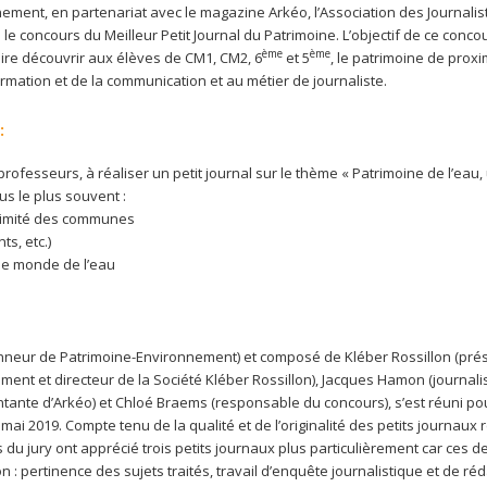
ment, en partenariat avec le magazine Arkéo, l’Association des Journalis
 le concours du Meilleur Petit Journal du Patrimoine. L’objectif de ce conco
ème
ème
faire découvrir aux élèves de CM1, CM2, 6
et 5
, le patrimoine de proxi
formation et de la communication et au métier de journaliste.
:
 professeurs, à réaliser un petit journal sur le thème « Patrimoine de l’eau
us le plus souvent :
roximité des communes
ts, etc.)
c le monde de l’eau
honneur de Patrimoine-Environnement) et composé de Kléber Rossillon (pré
nt et directeur de la Société Kléber Rossillon), Jacques Hamon (journalis
tante d’Arkéo) et Chloé Braems (responsable du concours), s’est réuni pou
mai 2019. Compte tenu de la qualité et de l’originalité des petits journaux r
du jury ont apprécié trois petits journaux plus particulièrement car ces d
 : pertinence des sujets traités, travail d’enquête journalistique et de réd