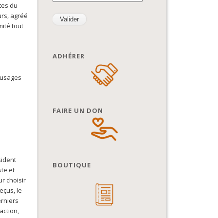
tes du
urs, agréé
mité tout
ADHÉRER
, usages
FAIRE UN DON
sident
BOUTIQUE
te et
r choisir
eçus, le
erniers
action,