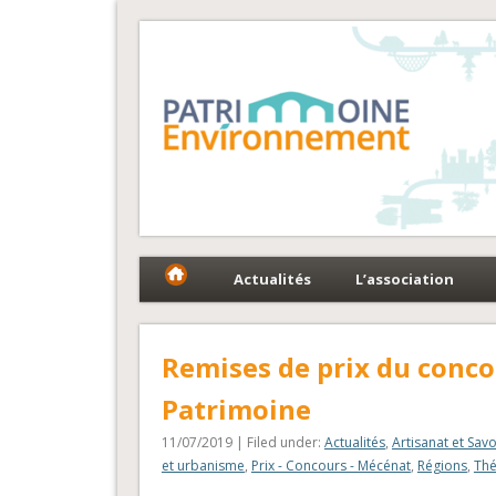
Fédération Patrimoin
Le réseau national au service du patrimoine et des 
Actualités
L’association
Remises de prix du concou
Patrimoine
11/07/2019 | Filed under:
Actualités
,
Artisanat et Savo
et urbanisme
,
Prix - Concours - Mécénat
,
Régions
,
Th