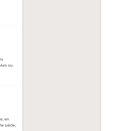
es
isées ou
ce, en
e siècle,