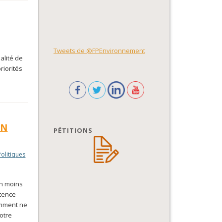
Tweets de @FPEnvironnement
alité de
riorités
IN
PÉTITIONS
Politiques
en moins
étence
omment ne
otre