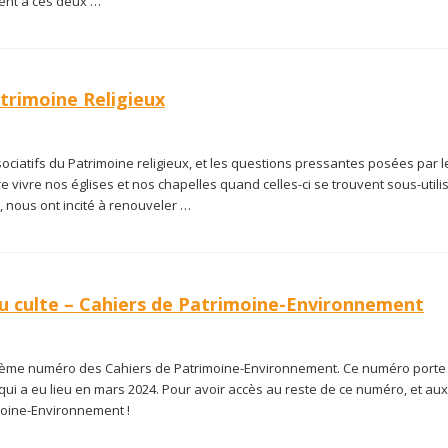
ment à ces deux …
trimoine Religieux
ociatifs du Patrimoine religieux, et les questions pressantes posées par l
re vivre nos églises et nos chapelles quand celles-ci se trouvent sous-util
l, nous ont incité à renouveler …
 du culte – Cahiers de Patrimoine-Environnement
uxième numéro des Cahiers de Patrimoine-Environnement. Ce numéro porte 
qui a eu lieu en mars 2024. Pour avoir accès au reste de ce numéro, et aux
moine-Environnement !