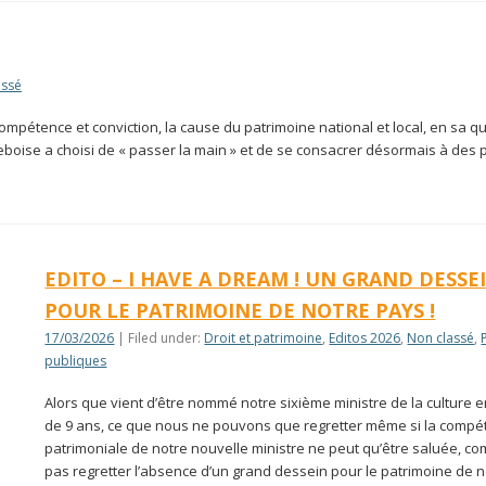
assé
étence et conviction, la cause du patrimoine national et local, en sa qu
eboise a choisi de « passer la main » et de se consacrer désormais à des p
EDITO – I HAVE A DREAM ! UN GRAND DESSE
POUR LE PATRIMOINE DE NOTRE PAYS !
17/03/2026
| Filed under:
Droit et patrimoine
,
Editos 2026
,
Non classé
,
publiques
Alors que vient d’être nommé notre sixième ministre de la culture 
de 9 ans, ce que nous ne pouvons que regretter même si la comp
patrimoniale de notre nouvelle ministre ne peut qu’être saluée, c
pas regretter l’absence d’un grand dessein pour le patrimoine de n