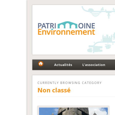
Fédération Patrimoin
Le réseau national au service du patrimoine et des 
Actualités
L’association
CURRENTLY BROWSING CATEGORY
Non classé