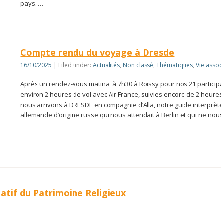
pays. …
Compte rendu du voyage à Dresde
16/10/2025
| Filed under:
Actualités
,
Non classé
,
Thématiques
,
Vie assoc
Après un rendez-vous matinal à 7h30 à Roissy pour nos 21 participa
environ 2 heures de vol avec Air France, suivies encore de 2 heures
nous arrivons à DRESDE en compagnie d’Alla, notre guide interprèt
allemande d’origine russe qui nous attendait à Berlin et qui ne no
atif du Patrimoine Religieux