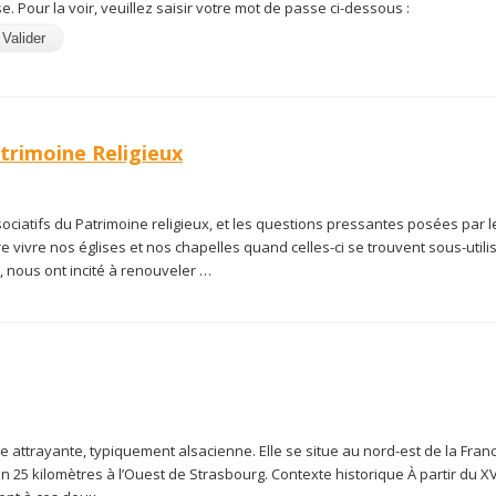
. Pour la voir, veuillez saisir votre mot de passe ci-dessous :
trimoine Religieux
ociatifs du Patrimoine religieux, et les questions pressantes posées par l
re vivre nos églises et nos chapelles quand celles-ci se trouvent sous-util
l, nous ont incité à renouveler …
e attrayante, typiquement alsacienne. Elle se situe au nord-est de la Fran
 25 kilomètres à l’Ouest de Strasbourg. Contexte historique À partir du XVI