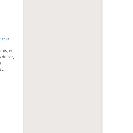
iative
nts, et
 de car,
e
us …