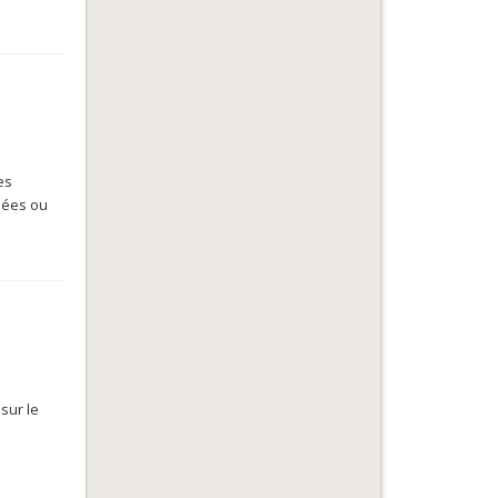
es
isées ou
sur le