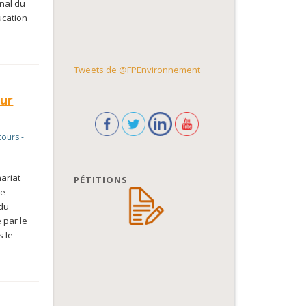
rnal du
ucation
Tweets de @FPEnvironnement
eur
cours -
ariat
PÉTITIONS
ne
 du
 par le
s le