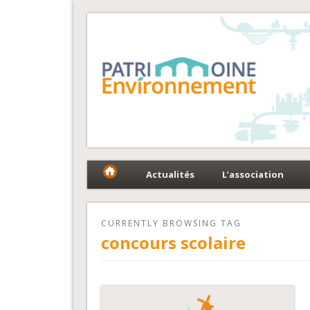
Fédération Patrimoin
Le réseau national au service du patrimoine et des 
Actualités
L’association
CURRENTLY BROWSING TAG
concours scolaire