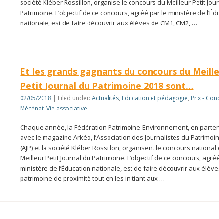
société Kléber Rossillon, organise le concours du Meilleur Petit Jou
Patrimoine. L’objectif de ce concours, agréé par le ministère de l’Éd
nationale, est de faire découvrir aux élèves de CM1, CM2, …
Et les grands gagnants du concours du Meill
Petit Journal du Patrimoine 2018 sont…
02/05/2018
| Filed under:
Actualités
,
Education et pédagogie
,
Prix - Con
Mécénat
,
Vie associative
Chaque année, la Fédération Patrimoine-Environnement, en parten
avec le magazine Arkéo, l’Association des Journalistes du Patrimoi
(AJP) et la société Kléber Rossillon, organisent le concours national
Meilleur Petit Journal du Patrimoine. L’objectif de ce concours, agréé
ministère de l’Éducation nationale, est de faire découvrir aux élève
patrimoine de proximité tout en les initiant aux …