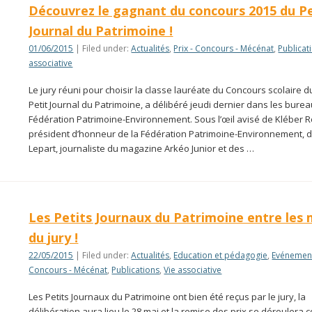
Découvrez le gagnant du concours 2015 du Pe
Journal du Patrimoine !
01/06/2015
| Filed under:
Actualités
,
Prix - Concours - Mécénat
,
Publicat
associative
Le jury réuni pour choisir la classe lauréate du Concours scolaire d
Petit Journal du Patrimoine, a délibéré jeudi dernier dans les burea
Fédération Patrimoine-Environnement. Sous l’œil avisé de Kléber Ro
président d’honneur de la Fédération Patrimoine-Environnement, d
Lepart, journaliste du magazine Arkéo Junior et des …
Les Petits Journaux du Patrimoine entre les 
du jury !
22/05/2015
| Filed under:
Actualités
,
Education et pédagogie
,
Evénemen
Concours - Mécénat
,
Publications
,
Vie associative
Les Petits Journaux du Patrimoine ont bien été reçus par le jury, la
délibération aura lieu le 28 mai et la remise des prix se déroulera 