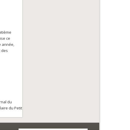
uitième
ise ce
te année,
t des
rnal du
aire du Petit