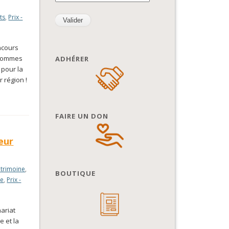
ts
,
Prix -
oncours
s sommes
ADHÉRER
 pour la
r région !
FAIRE UN DON
eur
atrimoine
,
BOUTIQUE
me
,
Prix -
ariat
e et la