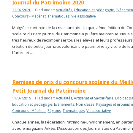
Journal du Patrimoine 2020
22/07/2020
| Filed under:
Actualités
,
Education et pédagogie
,
Evénemen
Concours - Mécénat
,
Thématiques
,
Vie associative
Malgré le contexte de la crise sanitaire, la quinzième édition du C
scolaire du Petit Journal du Patrimoine a pu être maintenue. Nou
très heureux de récompenser tous les élèves et leurs professeurs
création de petits journaux valorisant le patrimoine sylvicole de leu
L’arbre et …
Remises de prix du concours scolaire du Meill
Petit Journal du Patrimoine
11/07/2019
| Filed under:
Actualités
,
Artisanat et Savoir-faire
,
Droit et p
Education et pédagogie
,
Evénements
,
Non classé
,
Paysages et urbanis
Concours - Mécénat
,
Régions
,
Thématiques
,
Vie associative
Chaque année, la Fédération Patrimoine-Environnement, en parten
avec le magazine Arkéo, l’Association des Journalistes du Patrimoin