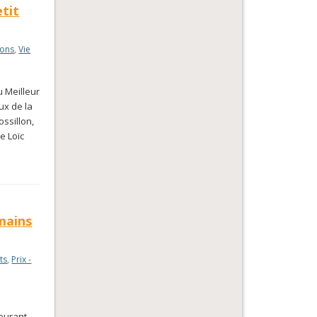
tit
ions
,
Vie
u Meilleur
ux de la
ssillon,
e Loïc
mains
ts
,
Prix -
courant