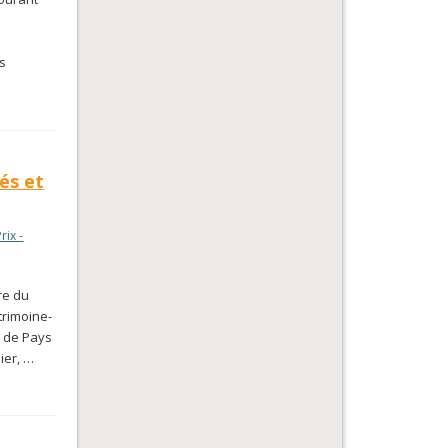
s
més et
Prix -
re du
trimoine-
 de Pays
ier, …