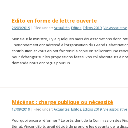
Edito en forme de lettre ouverte
26/09/2019
| Filed under:
Actualités
,
Editos
,
Éditos 2019
,
Vie associative
Monsieur le ministre, Il y a quelques mois dix associations dont Pa
Environnement ont adressé à l’organisation du Grand Débat Natio
contribution et vous en ont fait tenir la copie en sollicitant une ren
pour échanger sur les propositions faites. Vos collaborateurs à no
demande nous ont reçus pour un …
Mécénat : charge publique ou nécessité
12/09/2019
| Filed under:
Actualités
,
Editos
,
Éditos 2019
,
Vie associative
Pourquoi encore réformer ? Le président de la Commission des Fi
Sénat, Vincent Eblé, avait décidé de prendre les devants de la dis