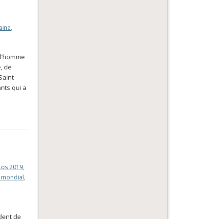
aine
,
« l’homme
e, de
Saint-
nts qui a
tos 2019
,
 mondial
,
dent de