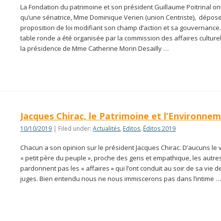
La Fondation du patrimoine et son président Guillaume Poitrinal o
qu’une sénatrice, Mme Dominique Verien (union Centriste), dépos
proposition de loi modifiant son champ d’action et sa gouvernance
table ronde a été organisée par la commission des affaires culture
la présidence de Mme Catherine Morin Desailly …
Jacques Chirac, le Patrimoine et l’Environne
10/10/2019
| Filed under:
Actualités
,
Editos
,
Éditos 2019
Chacun a son opinion sur le président Jacques Chirac. D’aucuns le 
« petit père du peuple », proche des gens et empathique, les autres
pardonnent pas les « affaires » qui l’ont conduit au soir de sa vie d
juges. Bien entendu nous ne nous immiscerons pas dans l’intime 