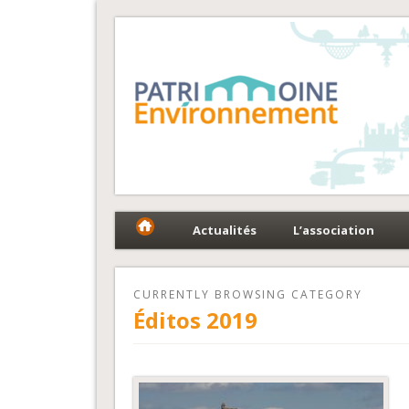
Fédération Patrimoin
Le réseau national au service du patrimoine et des 
Actualités
L’association
CURRENTLY BROWSING CATEGORY
Éditos 2019