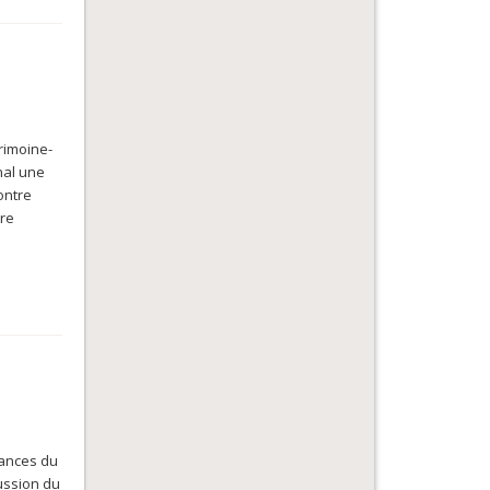
trimoine-
nal une
contre
tre
nances du
cussion du