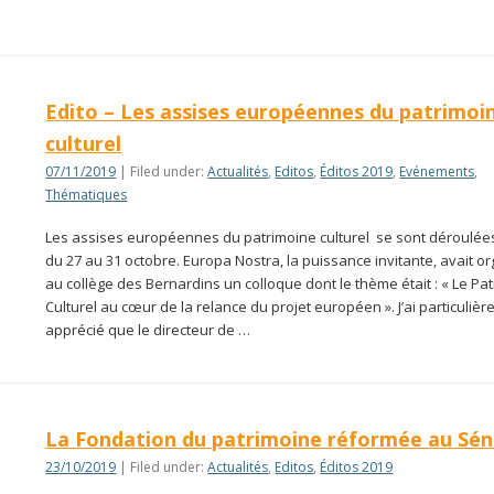
Edito – Les assises européennes du patrimoi
culturel
07/11/2019
| Filed under:
Actualités
,
Editos
,
Éditos 2019
,
Evénements
,
Thématiques
Les assises européennes du patrimoine culturel se sont déroulées
du 27 au 31 octobre. Europa Nostra, la puissance invitante, avait o
au collège des Bernardins un colloque dont le thème était : « Le Pa
Culturel au cœur de la relance du projet européen ». J’ai particuliè
apprécié que le directeur de …
La Fondation du patrimoine réformée au Sé
23/10/2019
| Filed under:
Actualités
,
Editos
,
Éditos 2019