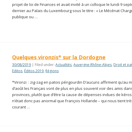
projet de loi de Finances et avait invité à un colloque le lundi 9 se
dernier au Palais du Luxembourg sous le titre : « Le Mécénat Charg
publique ou …
Quelques vironzis* sur la Dordogne
30/08/2019
| Filed under:
Actualités
,
Auvergne-Rhône-Alpes
,
Droit et p
Editos
,
Éditos 2019
,
Régions
*Vironzi : zig-zag en patois périgourdin D’aucuns affirment qu’au 
d’août les Français vont de plus en plus souvent voir des amis dan
provinces, plutôt que d’être la cause de dépenses indues de kérosè
n’était donc pas anormal que François Hollande – qui nous tient tr
courant …