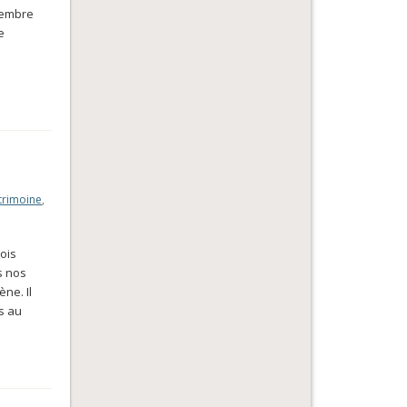
ptembre
e
atrimoine
,
mois
s nos
ne. Il
ès au