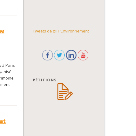
ne
Tweets de @FPEnvironnement
 à Paris
rganisé
trimoine
PÉTITIONS
rement
nat