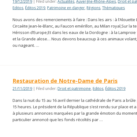
19/12/2019
| Filed under:
Actualités
,
Auvergne-Rhône-Alpes
,
Droit et p
Editos
,
Éditos 2019
,
Patrimoine en danger
,
Régions
,
Thématiques
Nous avons des remerciements à faire : Dans les airs : à l’Alouette 
Circaète Jean-le-Blanc, au Faucon emérillon, au Milan royal,Sur la t
Hérisson d’Europe,Et dans les eaux de la Dordogne : à la Lamproie f
et la Grande alose… Nous devons beaucoup à ces animaux volant
ou nageant. …
Restauration de Notre-Dame de Paris
21/11/2019
| Filed under:
Droit et patrimoine
,
Editos
,
Éditos 2019
Dans la nuit du 15 au 16 avril dernier la cathédrale de Paris a brûl
15 heures. Le président de la République s’est rendu sur place et 
à plusieurs annonces marquées par la grande émotion du moment. 
particulier annoncé que les fonds récoltés par …