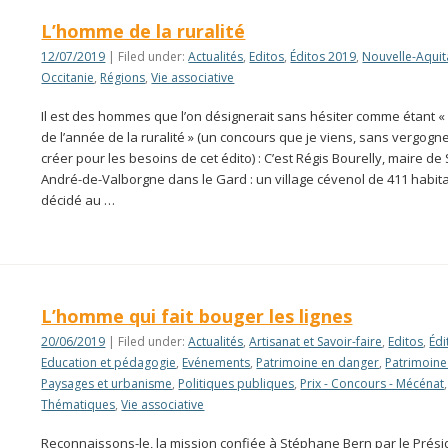
L’homme de la ruralité
12/07/2019
| Filed under:
Actualités
,
Editos
,
Éditos 2019
,
Nouvelle-Aquit
Occitanie
,
Régions
,
Vie associative
Il est des hommes que l’on désignerait sans hésiter comme étant 
de l’année de la ruralité » (un concours que je viens, sans vergogn
créer pour les besoins de cet édito) : C’est Régis Bourelly, maire de 
André-de-Valborgne dans le Gard : un village cévenol de 411 habita
décidé au …
L’homme qui fait bouger les lignes
20/06/2019
| Filed under:
Actualités
,
Artisanat et Savoir-faire
,
Editos
,
Édi
Education et pédagogie
,
Evénements
,
Patrimoine en danger
,
Patrimoine
Paysages et urbanisme
,
Politiques publiques
,
Prix - Concours - Mécénat
,
Thématiques
,
Vie associative
Reconnaissons-le, la mission confiée à Stéphane Bern par le Prési