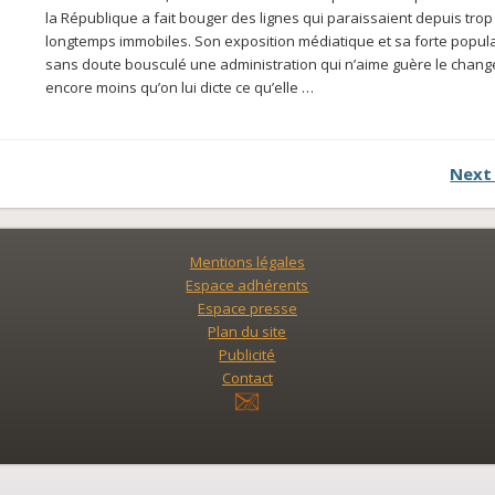
la République a fait bouger des lignes qui paraissaient depuis trop
longtemps immobiles. Son exposition médiatique et sa forte popula
sans doute bousculé une administration qui n’aime guère le chan
encore moins qu’on lui dicte ce qu’elle …
Next
Mentions légales
Espace adhérents
Espace presse
Plan du site
Publicité
Contact