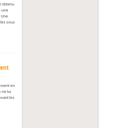
nt obtenu
e une
. Une
lles sous
ment
voient en
 ne lui
evant les
…