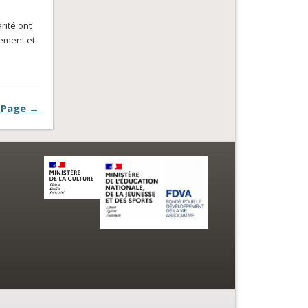
rité ont
gement et
 Page →