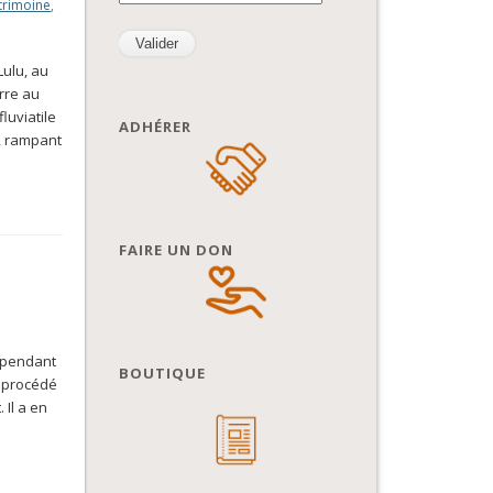
atrimoine
,
Lulu, au
erre au
luviatile
ADHÉRER
, rampant
FAIRE UN DON
e pendant
BOUTIQUE
a procédé
Il a en