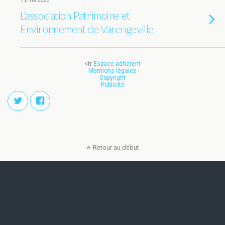
15/10/2020
L’association Patrimoine et
Environnement de Varengeville
<tr
Espace adhérent
Mentions légales
Copyright
Publicité
Retour au début