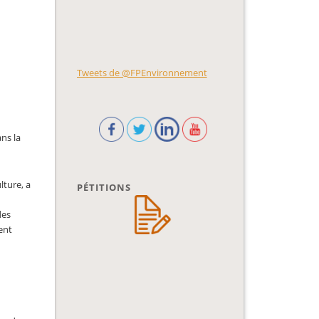
Tweets de @FPEnvironnement
ns la
lture, a
PÉTITIONS
des
ent