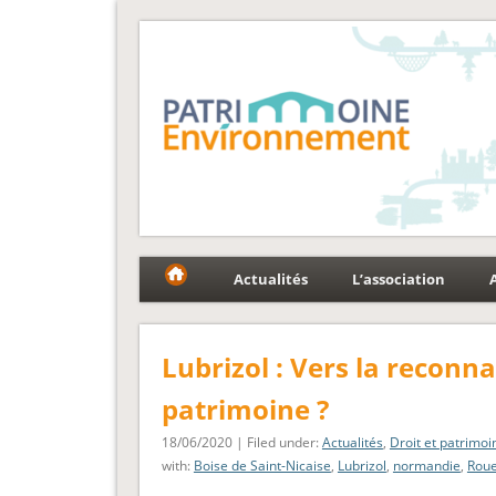
Fédération Patrimoin
Le réseau national au service du patrimoine et des p
Actualités
L’association
Lubrizol : Vers la reconn
patrimoine ?
18/06/2020 | Filed under:
Actualités
,
Droit et patrimoi
with:
Boise de Saint-Nicaise
,
Lubrizol
,
normandie
,
Rou