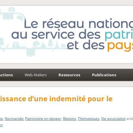
e-Environnement
aysages
Actions
Web Ateliers
Ressources
Publications
aissance d’une indemnité pour le
ne
,
Normandie
,
Patrimoine en danger
,
Régions
,
Thématiques
,
Vie associative
and
en