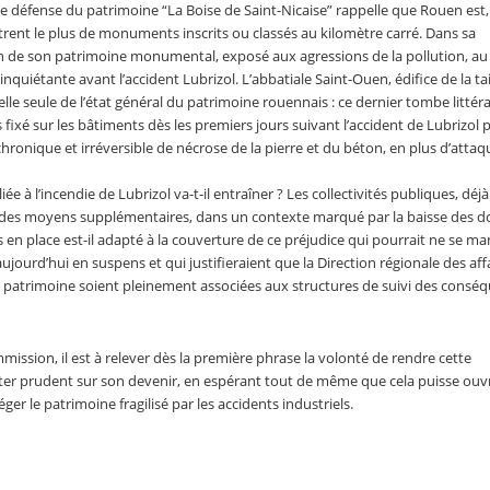
de défense du patrimoine “La Boise de Saint-Nicaise” rappelle que Rouen est,
ntrent le plus de monuments inscrits ou classés au kilomètre carré. Dans sa
tion de son patrimoine monumental, exposé aux agressions de la pollution, 
 inquiétante avant l’accident Lubrizol. L’abbatiale Saint-Ouen, édifice de la tai
elle seule de l’état général du patrimoine rouennais : ce dernier tombe litté
fixé sur les bâtiments dès les premiers jours suivant l’accident de Lubrizol 
nique et irréversible de nécrose de la pierre et du béton, en plus d’attaqu
e à l’incendie de Lubrizol va-t-il entraîner ? Les collectivités publiques, déjà
er des moyens supplémentaires, dans un contexte marqué par la baisse des d
s en place est-il adapté à la couverture de ce préjudice qui pourrait ne se ma
jourd’hui en suspens et qui justifieraient que la Direction régionale des aff
du patrimoine soient pleinement associées aux structures de suivi des consé
ission, il est à relever dès la première phrase la volonté de rendre cette
ster prudent sur son devenir, en espérant tout de même que cela puisse ouv
er le patrimoine fragilisé par les accidents industriels.