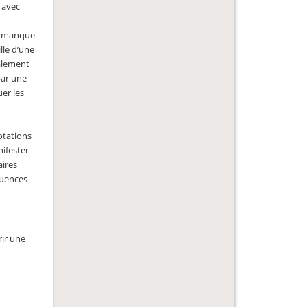
 avec
au manque
lle d’une
ralement
par une
er les
otations
nifester
aires
quences
rir une