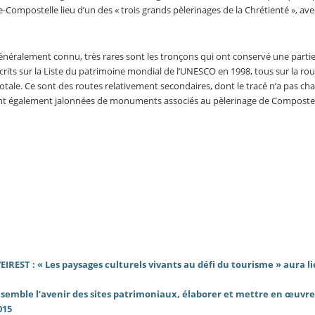
e-Compostelle lieu d’un des « trois grands pèlerinages de la Chrétienté », av
généralement connu, très rares sont les tronçons qui ont conservé une partie
crits sur la Liste du patrimoine mondial de l’UNESCO en 1998, tous sur la ro
otale. Ce sont des routes relativement secondaires, dont le tracé n’a pas ch
ont également jalonnées de monuments associés au pèlerinage de Compostel
IREST : « Les paysages culturels vivants au défi du tourisme » aura li
semble l’avenir des sites patrimoniaux, élaborer et mettre en œuvr
015