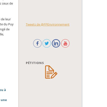
ec ceux de
 de leur
ute du Puy
Tweets de @FPEnvironnement
angé de
le,
PÉTITIONS
eu à
e une