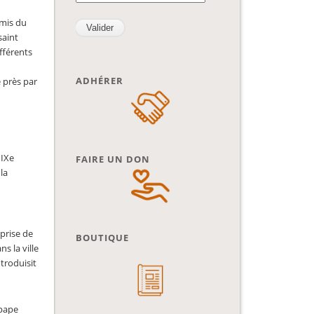
amis du
saint
fférents
ADHÉRER
 près par
 IXe
FAIRE UN DON
la
prise de
BOUTIQUE
s la ville
troduisit
 pape