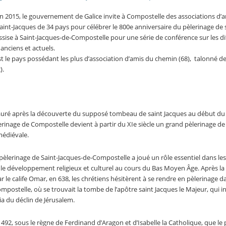
in 2015, le gouvernement de Galice invite à Compostelle des associations d’
int-Jacques de 34 pays pour célébrer le 800e anniversaire du pèlerinage de 
ssise à Saint-Jacques-de-Compostelle pour une série de conférence sur les di
 anciens et actuels.
t le pays possédant les plus d’association d’amis du chemin (68), talonné de
).
tauré après la découverte du supposé tombeau de saint Jacques au début du
èlerinage de Compostelle devient à partir du XIe siècle un grand pèlerinage de 
médiévale.
pèlerinage de Saint-Jacques-de-Compostelle a joué un rôle essentiel dans les
le développement religieux et culturel au cours du Bas Moyen Âge. Après la 
r le calife Omar, en 638, les chrétiens hésitèrent à se rendre en pèlerinage dan
mpostelle, où se trouvait la tombe de l’apôtre saint Jacques le Majeur, qui in
ia du déclin de Jérusalem.
492, sous le règne de Ferdinand d’Aragon et d’Isabelle la Catholique, que le