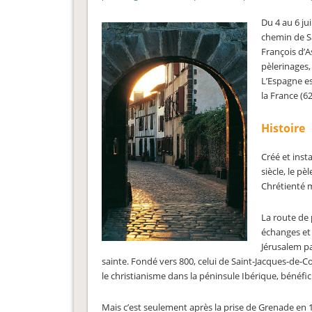
Du 4 au 6 ju
chemin de Sa
François d’A
pèlerinages,
L’Espagne es
la France (62
Histoire
Créé et ins
siècle, le p
Chrétienté 
La route de 
échanges et 
Jérusalem pa
sainte. Fondé vers 800, celui de Saint-Jacques-de-Co
le christianisme dans la péninsule Ibérique, bénéfic
Mais c’est seulement après la prise de Grenade en 1