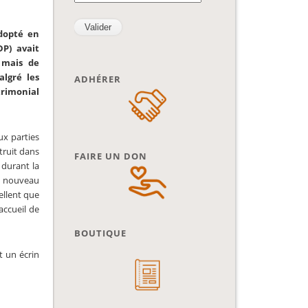
adopté en
P) avait
 mais de
lgré les
ADHÉRER
trimonial
ux parties
truit dans
FAIRE UN DON
 durant la
u nouveau
ellent que
accueil de
BOUTIQUE
t un écrin