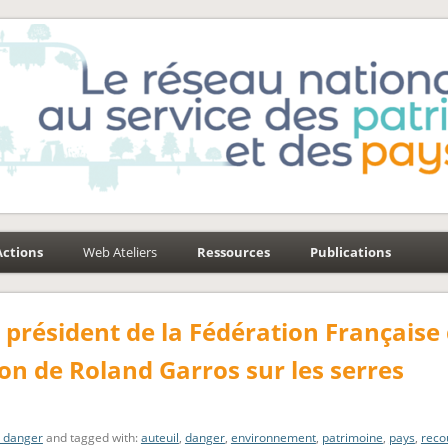
e-Environnement
aysages
Actions
Web Ateliers
Ressources
Publications
e président de la Fédération Française
on de Roland Garros sur les serres
n danger
and tagged with:
auteuil
,
danger
,
environnement
,
patrimoine
,
pays
,
reco