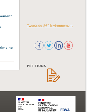
onnement
Tweets de @FPEnvironnement
s
trimoine
PÉTITIONS