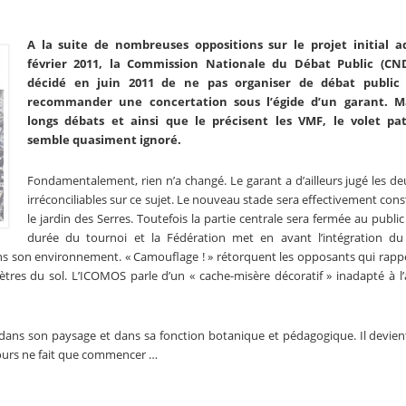
A la suite de nombreuses oppositions sur le projet initial 
février 2011, la Commission Nationale du Débat Public (CND
décidé en juin 2011 de ne pas organiser de débat public
recommander une concertation sous l’égide d’un garant. Ma
longs débats et ainsi que le précisent les VMF, le volet pa
semble quasiment ignoré.
Fondamentalement, rien n’a changé. Le garant a d’ailleurs jugé les de
irréconciliables sur ce sujet. Le nouveau stade sera effectivement cons
le jardin des Serres. Toutefois la partie centrale sera fermée au public
durée du tournoi et la Fédération met en avant l’intégration d
ns son environnement. « Camouflage ! » rétorquent les opposants qui rapp
ètres du sol. L’ICOMOS parle d’un « cache-misère décoratif » inadapté à l’
ans son paysage et dans sa fonction botanique et pédagogique. Il devien
ecours ne fait que commencer …