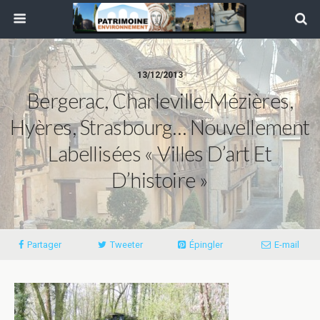
13/12/2013
Bergerac, Charleville-Mézières,
Hyères, Strasbourg… Nouvellement
Labellisées « Villes D’art Et
D’histoire »
Partager
Tweeter
Épingler
E-mail