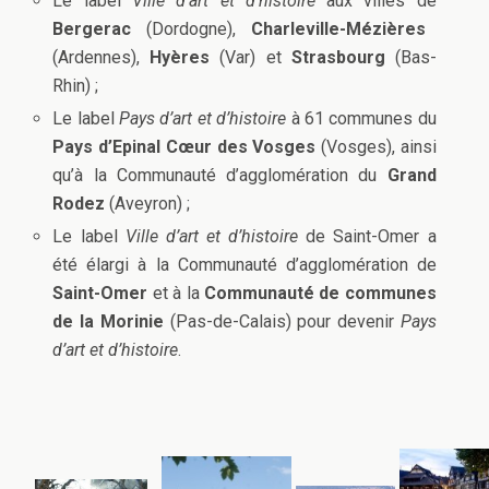
Le label
Ville d’art et d’histoire
aux villes de
Bergerac
(Dordogne),
Charleville-Mézières
(Ardennes),
Hyères
(Var) et
Strasbourg
(Bas-
Rhin) ;
Le label
Pays d’art et d’histoire
à 61 communes du
Pays d’Epinal Cœur des Vosges
(Vosges), ainsi
qu’à la Communauté d’agglomération du
Grand
Rodez
(Aveyron) ;
Le label
Ville d’art et d’histoire
de Saint-Omer a
été élargi à la Communauté d’agglomération de
Saint-Omer
et à la
Communauté de communes
de la Morinie
(Pas-de-Calais) pour devenir
Pays
d’art et d’histoire
.