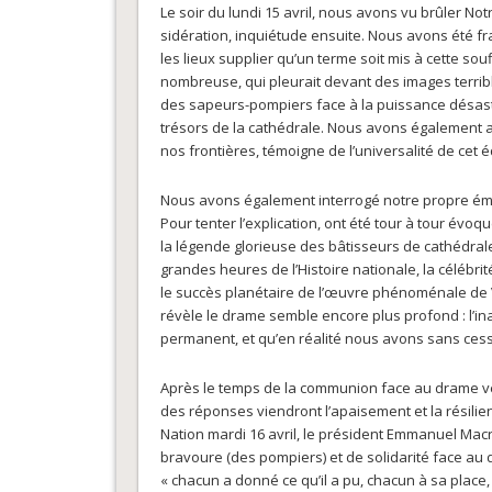
Le soir du lundi 15 avril, nous avons vu brûler N
sidération, inquiétude ensuite. Nous avons été
les lieux supplier qu’un terme soit mis à cette s
nombreuse, qui pleurait devant des images terri
des sapeurs-pompiers face à la puissance désastre
trésors de la cathédrale. Nous avons également 
nos frontières, témoigne de l’universalité de cet 
Nous avons également interrogé notre propre émo
Pour tenter l’explication, ont été tour à tour évoqu
la légende glorieuse des bâtisseurs de cathédrales
grandes heures de l’Histoire nationale, la célébri
le succès planétaire de l’œuvre phénoménale de 
révèle le drame semble encore plus profond : l’in
permanent, et qu’en réalité nous avons sans cesse
Après le temps de la communion face au drame vécu
des réponses viendront l’apaisement et la résilie
Nation mardi 16 avril, le président Emmanuel Macr
bravoure (des pompiers) et de solidarité face au 
« chacun a donné ce qu’il a pu, chacun à sa place