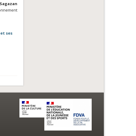
 Sagazan
ironnement
 et ses