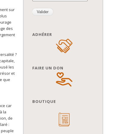
ment sur
plus
courage
age des
ADHÉRER
argement
rsalité ?
capitale,
ousé les
FAIRE UN DON
trésor et
ce que
BOUTIQUE
nce car
à la
ion, de
laré :
e peuple