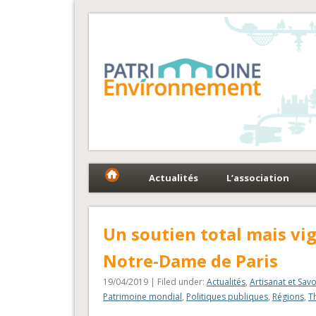
Fédération Patrimoin
Le réseau national au service du patrimoine et des 
Actualités
L’association
Un soutien total mais vig
Notre-Dame de Paris
19/04/2019 | Filed under:
Actualités
,
Artisanat et Savo
Patrimoine mondial
,
Politiques publiques
,
Régions
,
T