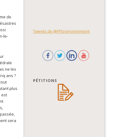
ame de
désastres
ussi
Tweets de @FPEnvironnement
n-le-
ur
hédrale
ais ne les
inq ans ?
PÉTITIONS
tout
utant plus
 est
nt
s,
 passée,
ment sera