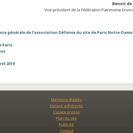
Benoit de
Vice-président de la Fédération Patrimoine-Env
ire générale de l’association Défense du site de Paris Notre-Dame
 Paris
nus
rel 2019
Mentions légales
Espace adhérents
Espace presse
Plan du site
Publicité
Contact