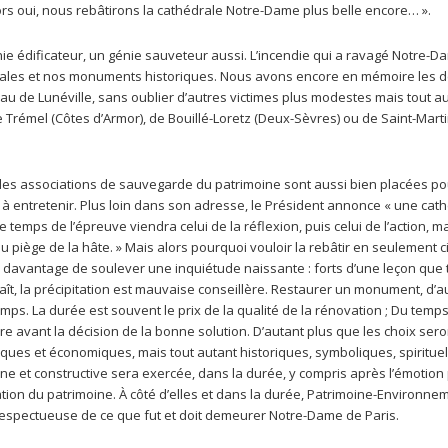
ors oui, nous rebâtirons la cathédrale Notre-Dame plus belle encore… ».
ie édificateur, un génie sauveteur aussi. L’incendie qui a ravagé Notre-D
édrales et nos monuments historiques. Nous avons encore en mémoire les 
au de Lunéville, sans oublier d’autres victimes plus modestes mais tout a
de Trémel (Côtes d’Armor), de Bouillé-Loretz (Deux-Sèvres) ou de Saint-Marti
re, les associations de sauvegarde du patrimoine sont aussi bien placées po
 entretenir. Plus loin dans son adresse, le Président annonce « une cat
e temps de l’épreuve viendra celui de la réflexion, puis celui de l’action, m
piège de la hâte. » Mais alors pourquoi vouloir la rebâtir en seulement c
is davantage de soulever une inquiétude naissante : forts d’une leçon que 
t, la précipitation est mauvaise conseillère. Restaurer un monument, d’a
ps. La durée est souvent le prix de la qualité de la rénovation ; Du temps
avant la décision de la bonne solution. D’autant plus que les choix sero
iques et économiques, mais tout autant historiques, symboliques, spirituel
ne et constructive sera exercée, dans la durée, y compris après l’émotion
tion du patrimoine. À côté d’elles et dans la durée, Patrimoine-Environne
t respectueuse de ce que fut et doit demeurer Notre-Dame de Paris.