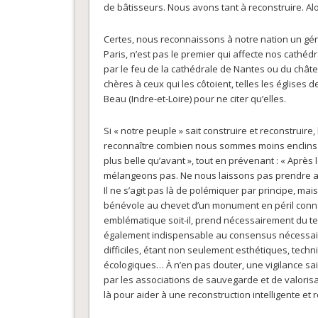
de bâtisseurs. Nous avons tant à reconstruire. Al
Certes, nous reconnaissons à notre nation un gén
Paris, n’est pas le premier qui affecte nos cath
par le feu de la cathédrale de Nantes ou du châte
chères à ceux qui les côtoient, telles les églises 
Beau (Indre-et-Loire) pour ne citer qu’elles.
Si « notre peuple » sait construire et reconstrui
reconnaître combien nous sommes moins enclins à
plus belle qu’avant », tout en prévenant : « Après l
mélangeons pas. Ne nous laissons pas prendre au 
Il ne s’agit pas là de polémiquer par principe, ma
bénévole au chevet d’un monument en péril connaî
emblématique soit-il, prend nécessairement du tem
également indispensable au consensus nécessaire 
difficiles, étant non seulement esthétiques, techn
écologiques… À n’en pas douter, une vigilance sai
par les associations de sauvegarde et de valorisa
là pour aider à une reconstruction intelligente e