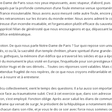
otre-Dame de Paris sous nos yeux impuissants, avec stupeur, d’abord, puis
 frappés par la profonde communion d’une foule immense venue spontané
ouffrance insoutenable. Nous avons aussi mesuré cette autre foule, encore 
bles retransmises sur les écrans du monde entier. Nous avons admiré le 
use d’un incendie insatiable, et l’organisation plutôt efficace du sauvet
apprécié l’élan de générosité que nous encourageons et qui, dépassant l
édifice emblématique.
tion. De quoi nous parle Notre-Dame de Paris ? Sur quoi repose son unive
és, ici ou là, la sacralité d’un temple chrétien, phare spirituel d’une grande 
 gothiques, la mémoire d’un édifice qui a traversé les siècles et qui a ép
té du monument le plus visité en Europe, l’inquiétude pour son prestigieux 
Victor Hugo et de ses dérivés… Toutes ces réponses sont valables. Mais 
attendue fragilité de nos repères, de ce que nous croyons inébranlable et
 à nourrir et à entretenir.
 collectivement, vient le temps des questions. Il a lui aussi son importa
nce face au traumatisme subit. C’est à cet exercice que, dans son adresse 
on, s’est employé. Fonction oblige. Après avoir salué les élans de commun
drame qui venait de surgir, le président de la République a notamment déc
, chacun dans son rôle, et je vous le dis ce soir avec force nous sommes c