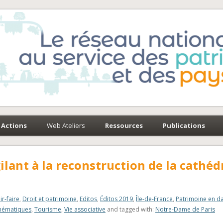
e-Environnement
paysages
Actions
Web Ateliers
Ressources
Publications
ilant à la reconstruction de la cathéd
ir-faire
,
Droit et patrimoine
,
Editos
,
Éditos 2019
,
Île-de-France
,
Patrimoine en d
hématiques
,
Tourisme
,
Vie associative
and tagged with:
Notre-Dame de Paris