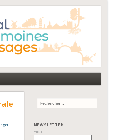
rale
NEWSLETTER
anger
,
Email :