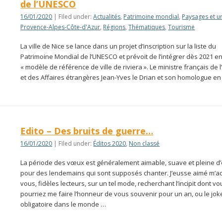
de l’UNESCO
16/01/2020
| Filed under:
Actualités
,
Patrimoine mondial
,
Paysages et 
Provence-Alpes-Côte-d'Azur
,
Régions
,
Thématiques
,
Tourisme
La ville de Nice se lance dans un projet d’inscription sur la liste du
Patrimoine Mondial de l’UNESCO et prévoit de l’intégrer dès 2021 e
« modèle de référence de ville de riviera ». Le ministre français de 
et des Affaires étrangères Jean-Yves le Drian et son homologue en
Edito – Des bruits de guerre…
16/01/2020
| Filed under:
Éditos 2020
,
Non classé
La période des vœux est généralement aimable, suave et pleine d’
pour des lendemains qui sont supposés chanter. J’eusse aimé m’a
vous, fidèles lecteurs, sur un tel mode, recherchant l’incipit dont vo
pourriez me faire l’honneur de vous souvenir pour un an, ou le jok
obligatoire dans le monde …