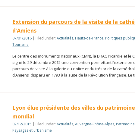
Extension du parcours de la visite de la cath
d’Amiens
07/01/2016
| Filed under:
Actualités
,
Hauts-de-France
,
Politiques publi
Tourisme
Le centre des monuments nationaux (CMN), la DRAC Picardie et le C
signé le 29 décembre 2015 une convention permettant l’extension 
parcours de visite à la galerie du cloître et du trésor de la cathédra
d’Amiens disparu en 1793 à la suite de la Révolution française. Le 
Lyon élue présidente des villes du patrimoin
mondial
02/12/2015
| Filed under:
Actualités
,
Auvergne-Rhône-Alpes
,
Patrimoine
Paysages et urbanisme