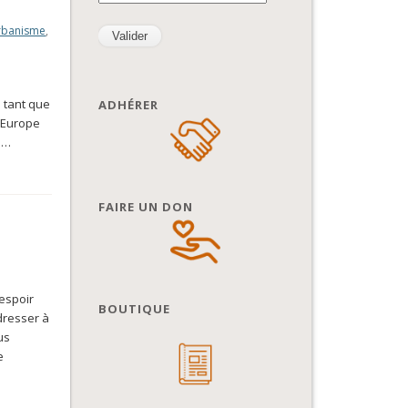
urbanisme
,
n tant que
ADHÉRER
l’Europe
 …
FAIRE UN DON
espoir
BOUTIQUE
dresser à
us
e