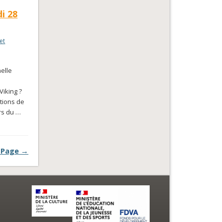
i 28
et
nelle
Viking ?
ations de
urs du …
 Page →