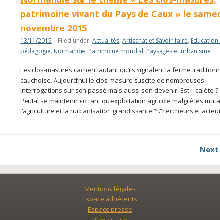
patrimoine vivant du Pays de Caux » le samed
novembre 2015
13/11/2015
| Filed under:
Actualités
,
Artisanat et Savoir-faire
,
Education 
pédagogie
,
Normandie
,
Patrimoine mondial
,
Paysages et urbanisme
Les clos-masures cachent autant qu’ils signalent la ferme tradition
cauchoise. Aujourd’hui le clos-masure suscite de nombreuses
interrogations sur son passé mais aussi son devenir. Est-il calète ? 
Peut-il se maintenir en tant qu’exploitation agricole malgré les mut
l’agriculture et la rurbanisation grandissante ? Chercheurs et acte
Next
Mentions légales
Espace adhérents
Espace presse
Plan du site