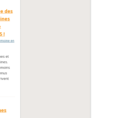
ne des
ines
e
5 !
imoine en
mes et
ines.
n moins
onnus
rivent
nes