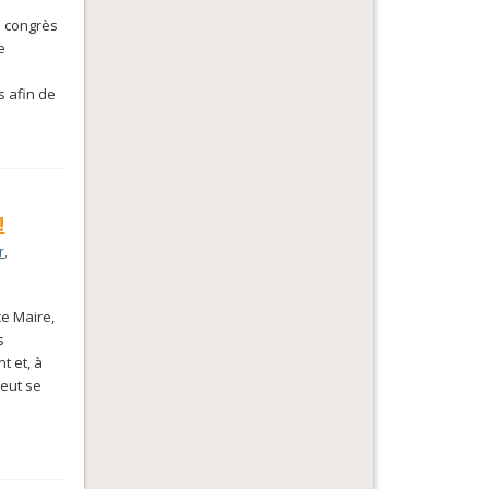
u congrès
e
s afin de
!
r
,
ce Maire,
s
t et, à
peut se