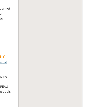
 permet
ur
 du
e ?
ndial
,
imoine
DREAL)
lesquels