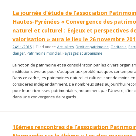
La journée d’étude de l’association Patrimoi
Hautes-Pyrénées « Convergence des patrimo
naturel et culturel : Enjeux et perspectives d
valorisation » aura le lieu le 26 novembre 201
24/11/2015
| Filed under:
Actualités
,
Droit et patrimoine
,
Occitanie
,
Patr
danger
,
Patrimoine mondial
,
Paysages et urbanisme
La notion de patrimoine et sa considération par les divers organis
institutions évolue pour s’adapter aux problématiques contempora
Dans ce cadre, les patrimoines naturel et culturel sont de moins e
considérés indépendamment. De nombreux sites aujourd’hui rec
pour leurs richesses patrimoniales, notamment par l’Unesco, s’insc
dans une convergence de regards …
16èmes rencontres de l’association Patrimoi
Normandie sur le thème « Les clos-masures,