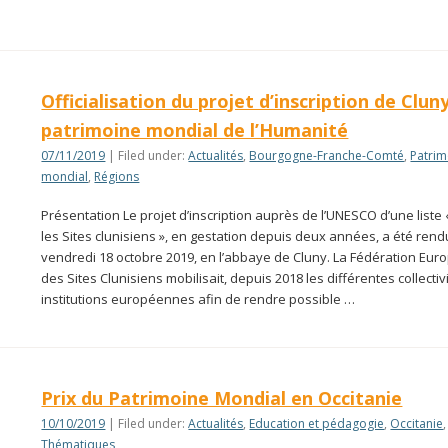
Officialisation du projet d’inscription de Clun
patrimoine mondial de l’Humanité
07/11/2019
| Filed under:
Actualités
,
Bourgogne-Franche-Comté
,
Patrim
mondial
,
Régions
Présentation Le projet d’inscription auprès de l’UNESCO d’une liste 
les Sites clunisiens », en gestation depuis deux années, a été rendu
vendredi 18 octobre 2019, en l’abbaye de Cluny. La Fédération Eu
des Sites Clunisiens mobilisait, depuis 2018 les différentes collectiv
institutions européennes afin de rendre possible …
Prix du Patrimoine Mondial en Occitanie
10/10/2019
| Filed under:
Actualités
,
Education et pédagogie
,
Occitanie
,
Thématiques