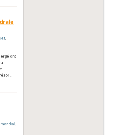
édrale
ques
,
lergé ont
du
le
trésor …
e
 mondial
,