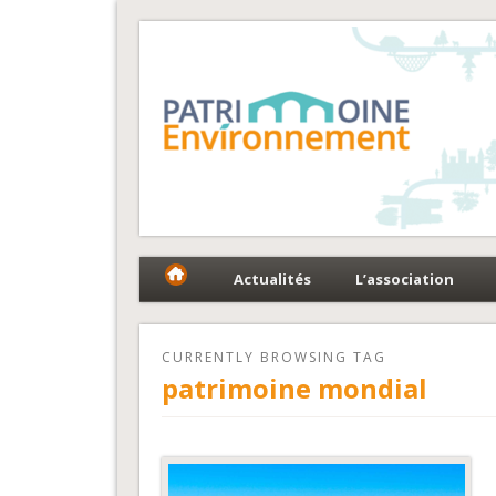
Fédération Patrimoin
Le réseau national au service du patrimoine et des 
Actualités
L’association
CURRENTLY BROWSING TAG
patrimoine mondial