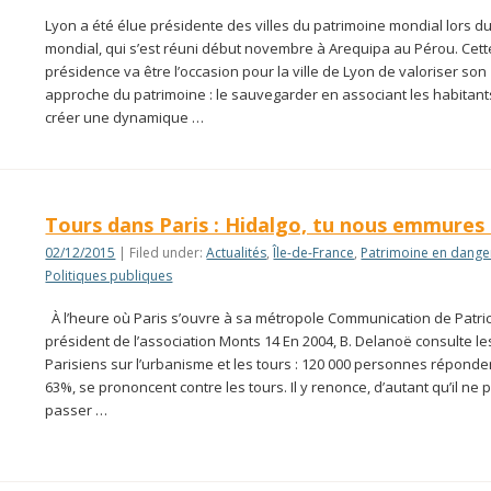
Lyon a été élue présidente des villes du patrimoine mondial lors d
mondial, qui s’est réuni début novembre à Arequipa au Pérou. Cett
présidence va être l’occasion pour la ville de Lyon de valoriser son
approche du patrimoine : le sauvegarder en associant les habitant
créer une dynamique …
Tours dans Paris : Hidalgo, tu nous emmures 
02/12/2015
| Filed under:
Actualités
,
Île-de-France
,
Patrimoine en dange
Politiques publiques
À l’heure où Paris s’ouvre à sa métropole Communication de Patri
président de l’association Monts 14 En 2004, B. Delanoë consulte le
Parisiens sur l’urbanisme et les tours : 120 000 personnes réponden
63%, se prononcent contre les tours. Il y renonce, d’autant qu’il ne 
passer …