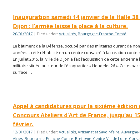
Inauguration samedi 14 janvier de la Halle 38
Dijon : l’armée laisse la place à la culture.
20/01/2017
| Filed under:
Actualités
,
Bourgogne-Franche-Comté
Le bâtiment de la Défense, occupé par des militaires durant de n
années a été réhabilité en un centre consacré à la création conte
En juillet 2015, la ville de Dijon a fait l’acquisition de cette ancienne 
militaire située au cœur de l’écoquartier « Heudelet 26 ». Cet espac
surface …
Appel à candidatures pour la sixième édition
Concours Ateliers d’Art de France, jusqu’au 1
février.
12/01/2017
| Filed under:
Actualités
,
Artisanat et Savoir-faire
,
Auvergne-
Alpes
,
Bourgogne-Franche-Comté
,
Bretagne
,
Centre-Val de Loire
,
Corse