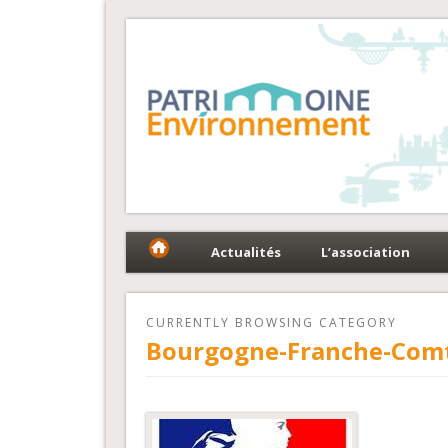
Fédération Patrimoin
Le réseau national au service du patrimoine et des 
Actualités
L’association
CURRENTLY BROWSING CATEGORY
Bourgogne-Franche-Com