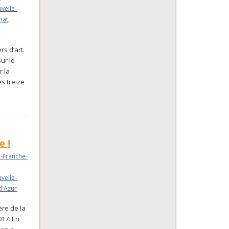
velle-
nat
,
rs d’art.
sur le
r la
es treize
e !
-Franche-
velle-
d'Azur
ère de la
017. En