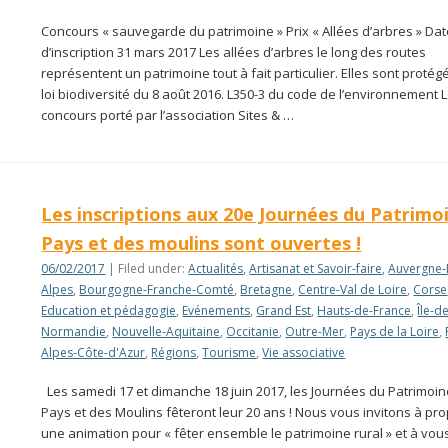
Concours « sauvegarde du patrimoine » Prix « Allées d’arbres » Date
d’inscription 31 mars 2017 Les allées d’arbres le long des routes
représentent un patrimoine tout à fait particulier. Elles sont protég
loi biodiversité du 8 août 2016. L350-3 du code de l’environnement 
concours porté par l’association Sites & …
Les inscriptions aux 20e Journées du Patrimo
Pays et des moulins sont ouvertes !
06/02/2017
| Filed under:
Actualités
,
Artisanat et Savoir-faire
,
Auvergne-
Alpes
,
Bourgogne-Franche-Comté
,
Bretagne
,
Centre-Val de Loire
,
Corse
Education et pédagogie
,
Evénements
,
Grand Est
,
Hauts-de-France
,
Île-d
Normandie
,
Nouvelle-Aquitaine
,
Occitanie
,
Outre-Mer
,
Pays de la Loire
,
Alpes-Côte-d'Azur
,
Régions
,
Tourisme
,
Vie associative
Les samedi 17 et dimanche 18 juin 2017, les Journées du Patrimoi
Pays et des Moulins fêteront leur 20 ans ! Nous vous invitons à pr
une animation pour « fêter ensemble le patrimoine rural » et à vous