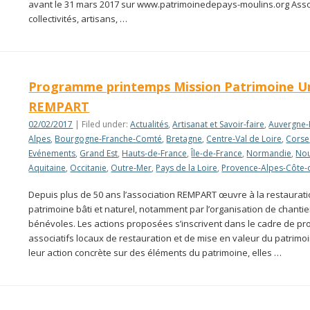
avant le 31 mars 2017 sur www.patrimoinedepays-moulins.org Asso
collectivités, artisans, …
Programme printemps Mission Patrimoine U
REMPART
02/02/2017
| Filed under:
Actualités
,
Artisanat et Savoir-faire
,
Auvergne-
Alpes
,
Bourgogne-Franche-Comté
,
Bretagne
,
Centre-Val de Loire
,
Corse
Evénements
,
Grand Est
,
Hauts-de-France
,
Île-de-France
,
Normandie
,
Nou
Aquitaine
,
Occitanie
,
Outre-Mer
,
Pays de la Loire
,
Provence-Alpes-Côte-
Depuis plus de 50 ans l’association REMPART œuvre à la restaurat
patrimoine bâti et naturel, notamment par l’organisation de chantie
bénévoles. Les actions proposées s’inscrivent dans le cadre de pro
associatifs locaux de restauration et de mise en valeur du patrimoi
leur action concrète sur des éléments du patrimoine, elles …