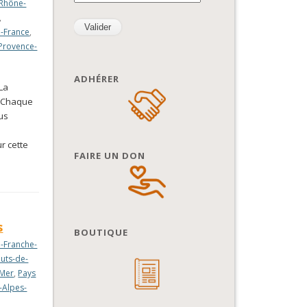
Rhône-
,
e-France
,
Provence-
ADHÉRER
La
7 Chaque
us
r cette
FAIRE UN DON
s
BOUTIQUE
-Franche-
uts-de-
-Mer
,
Pays
-Alpes-