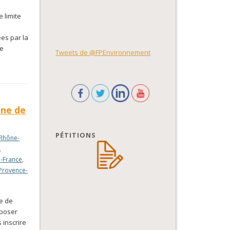
 limite
ées par la
Le
Tweets de @FPEnvironnement
ine de
PÉTITIONS
Rhône-
,
e-France
,
Provence-
ne de
oposer
 inscrire