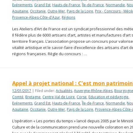
Evénements
,
Grand Est
,
Hauts-de-France
,
Île-de-France
,
Normandie
,
Nou
Aquitaine
,
Occitanie
,
Outre-Mer
,
Pays de la Loire
,
Prix - Concours - Mécé
Provence-Alpes-Côte-d'Azur
,
Régions
Les Ateliers d’Art de France est un syndicat professionnel des métie
Il fédère plus de 6000 artisans d’art, artistes et manufactures d’art 
territoire français. L’association propose un concours pour valorise
vitalité artistique et le savoir-faire d’excellence des artisans d’art d
régions françaises. Règle du concours : …
Appel à projet national : C’est mon patrimoin
12/01/2017
| Filed under:
Actualités
,
Auvergne-Rhône-Alpes
,
Bourgogne
Comté
,
Bretagne
,
Centre-Val de Loire
,
Corse
,
Education et pédagogie
,
Evénements
,
Grand Est
,
Hauts-de-France
,
Île-de-France
,
Normandie
,
Nou
Aquitaine
,
Occitanie
,
Outre-Mer
,
Pays de la Loire
,
Provence-Alpes-Côte-
L’opération « Les portes du temps » lancé depuis 2005 par le Minist
Culture et de la communication prend une nouvelle coloration en 2