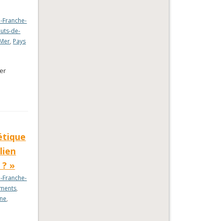
-Franche-
uts-de-
-Mer
,
Pays
ier
étique
lien
 ? »
-Franche-
ments
,
ine
,