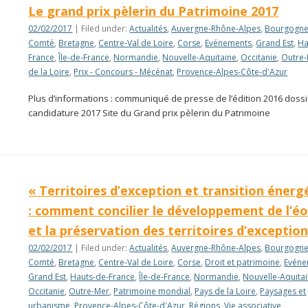
Le grand prix pèlerin du Patrimoine 2017
02/02/2017
| Filed under:
Actualités
,
Auvergne-Rhône-Alpes
,
Bourgogne
Comté
,
Bretagne
,
Centre-Val de Loire
,
Corse
,
Evénements
,
Grand Est
,
Ha
France
,
Île-de-France
,
Normandie
,
Nouvelle-Aquitaine
,
Occitanie
,
Outre
de la Loire
,
Prix - Concours - Mécénat
,
Provence-Alpes-Côte-d'Azur
Plus d’informations : communiqué de presse de l’édition 2016 doss
candidature 2017 Site du Grand prix pèlerin du Patrimoine
« Territoires d’exception et transition énerg
: comment concilier le développement de l’éo
et la préservation des territoires d’exception
02/02/2017
| Filed under:
Actualités
,
Auvergne-Rhône-Alpes
,
Bourgogne
Comté
,
Bretagne
,
Centre-Val de Loire
,
Corse
,
Droit et patrimoine
,
Evéne
Grand Est
,
Hauts-de-France
,
Île-de-France
,
Normandie
,
Nouvelle-Aquita
Occitanie
,
Outre-Mer
,
Patrimoine mondial
,
Pays de la Loire
,
Paysages et
urbanisme
,
Provence-Alpes-Côte-d'Azur
,
Régions
,
Vie associative