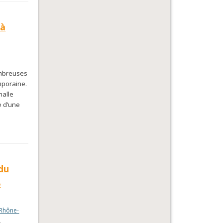
 à
ombreuses
mporaine.
halle
e d’une
 du
5
Rhône-
,