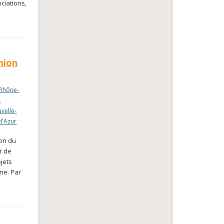
ciations,
nion
Rhône-
,
velle-
d'Azur
ion du
r de
jets
ne. Par