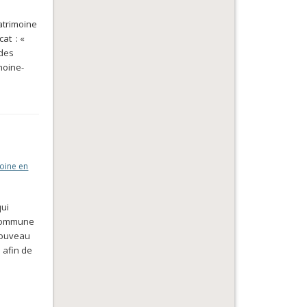
atrimoine
cat : «
 des
imoine-
oine en
qui
, commune
 nouveau
 afin de