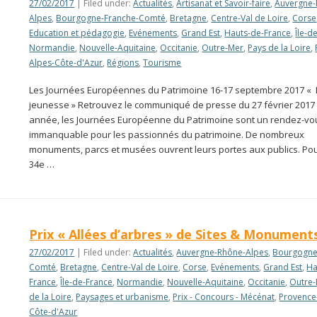
27/02/2017
| Filed under:
Actualités
,
Artisanat et Savoir-faire
,
Auvergne-
Alpes
,
Bourgogne-Franche-Comté
,
Bretagne
,
Centre-Val de Loire
,
Corse
Education et pédagogie
,
Evénements
,
Grand Est
,
Hauts-de-France
,
Île-d
Normandie
,
Nouvelle-Aquitaine
,
Occitanie
,
Outre-Mer
,
Pays de la Loire
,
Alpes-Côte-d'Azur
,
Régions
,
Tourisme
Les Journées Européennes du Patrimoine 16-17 septembre 2017 « 
jeunesse » Retrouvez le communiqué de presse du 27 février 201
année, les Journées Européenne du Patrimoine sont un rendez-vo
immanquable pour les passionnés du patrimoine. De nombreux
monuments, parcs et musées ouvrent leurs portes aux publics. Pou
34e …
Prix « Allées d’arbres » de Sites & Monument
27/02/2017
| Filed under:
Actualités
,
Auvergne-Rhône-Alpes
,
Bourgogne
Comté
,
Bretagne
,
Centre-Val de Loire
,
Corse
,
Evénements
,
Grand Est
,
Ha
France
,
Île-de-France
,
Normandie
,
Nouvelle-Aquitaine
,
Occitanie
,
Outre
de la Loire
,
Paysages et urbanisme
,
Prix - Concours - Mécénat
,
Provence
Côte-d'Azur