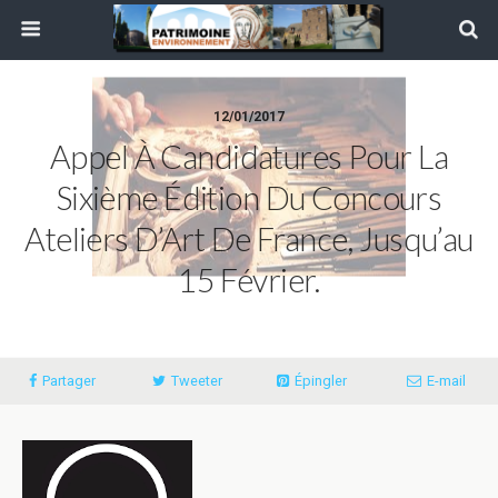
12/01/2017
Appel À Candidatures Pour La
Sixième Édition Du Concours
Ateliers D’Art De France, Jusqu’au
15 Février.
Partager
Tweeter
Épingler
E-mail