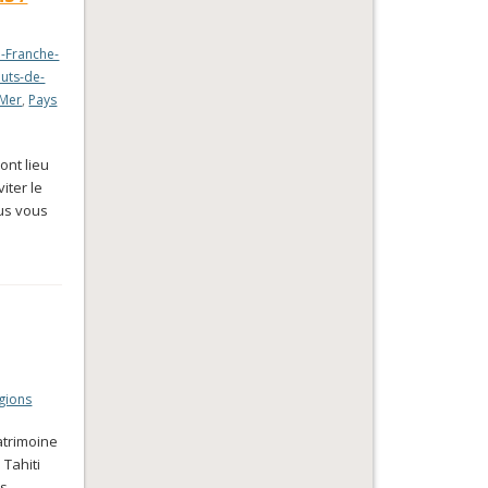
-Franche-
uts-de-
-Mer
,
Pays
ont lieu
iter le
us vous
gions
patrimoine
 Tahiti
us