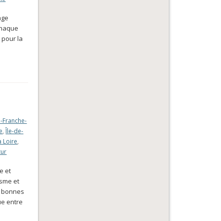
age
 chaque
t pour la
-Franche-
e
,
Île-de-
a Loire
,
zur
e et
isme et
de bonnes
ue entre