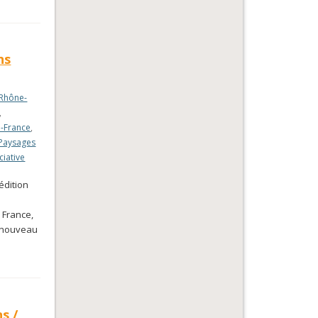
ns
Rhône-
,
e-France
,
Paysages
ciative
édition
 France,
e nouveau
s /