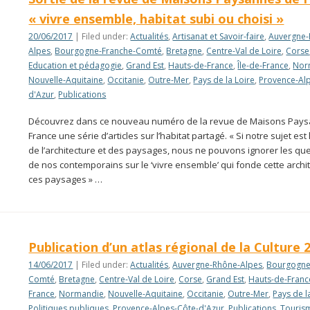
« vivre ensemble, habitat subi ou choisi »
20/06/2017
| Filed under:
Actualités
,
Artisanat et Savoir-faire
,
Auvergne-
Alpes
,
Bourgogne-Franche-Comté
,
Bretagne
,
Centre-Val de Loire
,
Corse
Education et pédagogie
,
Grand Est
,
Hauts-de-France
,
Île-de-France
,
Nor
Nouvelle-Aquitaine
,
Occitanie
,
Outre-Mer
,
Pays de la Loire
,
Provence-Al
d'Azur
,
Publications
Découvrez dans ce nouveau numéro de la revue de Maisons Pay
France une série d’articles sur l’habitat partagé. « Si notre sujet est 
de l’architecture et des paysages, nous ne pouvons ignorer les qu
de nos contemporains sur le ‘vivre ensemble’ qui fonde cette archit
ces paysages » …
Publication d’un atlas régional de la Culture 
14/06/2017
| Filed under:
Actualités
,
Auvergne-Rhône-Alpes
,
Bourgogne
Comté
,
Bretagne
,
Centre-Val de Loire
,
Corse
,
Grand Est
,
Hauts-de-Franc
France
,
Normandie
,
Nouvelle-Aquitaine
,
Occitanie
,
Outre-Mer
,
Pays de l
Politiques publiques
,
Provence-Alpes-Côte-d'Azur
,
Publications
,
Touris