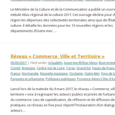
Le Ministère de la Culture et de la Communication a publié un ouvr
intitulé Atlas régional de la culture 2017. Cet ouvrage décline pour
région les dépenses des collectivités territoriales ainsi que de l’Éta
culture. Il détaille les données pour les 13 nouvelles régions et les
départements d’Outre-mer. …
Réseau « Commerce, Ville et Territoire »
05/05/2017
| Filed under:
Actualités
,
Auvergne-Rhône-Alpes
,
Bourgogne
Comté
,
Bretagne
,
Centre-Val de Loire
,
Corse
,
Grand Est
,
Hauts-de-Franc
France
,
Normandie
,
Nouvelle-Aquitaine
,
Occitanie
,
Outre-Mer
,
Pays de l
Paysages et urbanisme
,
Politiques publiques
,
Provence-Alpes-Côte-d'A
Lancé lors de la matinée du 9 mars 2017, le réseau « Commerce, vill
territoire » vise à regrouper les acteurs publics et privés de l’urban
du commerce. Lieu de capitalisation, de réflexion et de diffusion 
pratiques, ce réseau se fixe pour objectif l’instauration d’un dialog
acteurs …