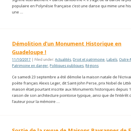
populaire en Polynésie française c’est une danse qui mime une his
une …
Démolition d’un Monument Historique en
Guadeloupe !
11/10/2017
| Filed under:
Actualités
,
Droit et patrimoine
,
Labels
,
Outre-
Patrimoine en danger
,
Politiques publiques
,
Régions
Ce samedi 23 septembre a été démolie la maison natale de l’écrivai
poète français Alexis Leger, dit Saint-John Perse, prix Nobel de Litté
maison était pourtant inscrite aux Monuments historiques depuis 1
raison de son architecture pointoise typique, ainsi que de l’intérêt 
l’auteur pour la mémoire …
Sortie de la revue de Maisons Paysannes de 