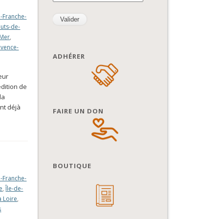
-Franche-
uts-de-
-Mer
,
ovence-
ADHÉRER
teur
édition de
la
nt déjà
FAIRE UN DON
BOUTIQUE
-Franche-
e
,
Île-de-
a Loire
,
s