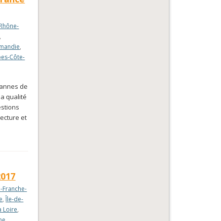
Rhône-
,
mandie
,
pes-Côte-
sannes de
la qualité
estions
ecture et
2017
-Franche-
e
,
Île-de-
a Loire
,
me