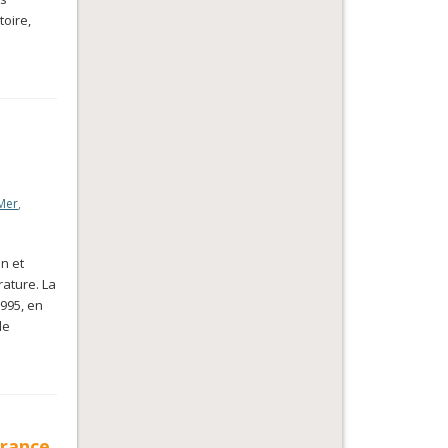
toire,
Mer
,
n et
rature. La
995, en
de
France