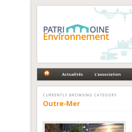
Fédération Patrimoin
Le réseau national au service du patrimoine et des 
Actualités
L’association
CURRENTLY BROWSING CATEGORY
Outre-Mer