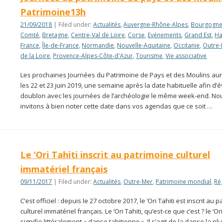
Patrimoine13h
21/09/2018
| Filed under:
Actualités
,
Auvergne-Rhône-Alpes
,
Bourgogne
Comté
,
Bretagne
,
Centre-Val de Loire
,
Corse
,
Evénements
,
Grand Est
,
Ha
France
,
Île-de-France
,
Normandie
,
Nouvelle-Aquitaine
,
Occitanie
,
Outre
de la Loire
,
Provence-Alpes-Côte-d'Azur
,
Tourisme
,
Vie associative
Les prochaines Journées du Patrimoine de Pays et des Moulins aur
les 22 et 23 juin 2019, une semaine après la date habituelle afin d’év
doublon avec les journées de l’archéologie le même week-end. No
invitons à bien noter cette date dans vos agendas que ce soit …
Le ‘Ori Tahiti inscrit au patrimoine culturel
immatériel français
09/11/2017
| Filed under:
Actualités
,
Outre-Mer
,
Patrimoine mondial
,
Ré
C’est officiel : depuis le 27 octobre 2017, le ‘Ori Tahiti est inscrit au 
culturel immatériel français. Le ‘Ori Tahiti, qu’est-ce que c’est ? le ‘Ori
signifie littéralement « danse tahitienne ». Il s’agit de la danse la pl