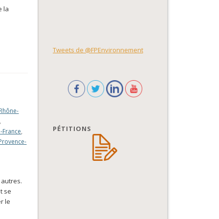
e la
Tweets de @FPEnvironnement
Rhône-
,
PÉTITIONS
e-France
,
Provence-
 autres.
t se
r le