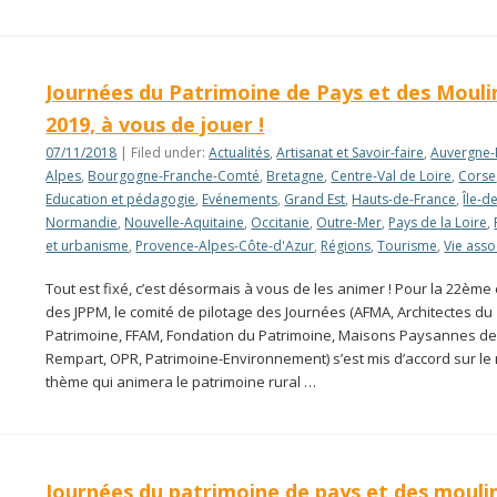
Journées du Patrimoine de Pays et des Mouli
2019, à vous de jouer !
07/11/2018
| Filed under:
Actualités
,
Artisanat et Savoir-faire
,
Auvergne-
Alpes
,
Bourgogne-Franche-Comté
,
Bretagne
,
Centre-Val de Loire
,
Corse
Education et pédagogie
,
Evénements
,
Grand Est
,
Hauts-de-France
,
Île-d
Normandie
,
Nouvelle-Aquitaine
,
Occitanie
,
Outre-Mer
,
Pays de la Loire
,
et urbanisme
,
Provence-Alpes-Côte-d'Azur
,
Régions
,
Tourisme
,
Vie asso
Tout est fixé, c’est désormais à vous de les animer ! Pour la 22ème 
des JPPM, le comité de pilotage des Journées (AFMA, Architectes du
Patrimoine, FFAM, Fondation du Patrimoine, Maisons Paysannes de
Rempart, OPR, Patrimoine-Environnement) s’est mis d’accord sur l
thème qui animera le patrimoine rural …
Journées du patrimoine de pays et des moulin