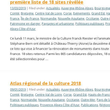
première liste de 18 sites révélée
13/03/2019
| Filed under:
Actualités
,
Auvergne-Rhône-Alpes
,
Bourgogne
Comté
,
Bretagne
,
Centre-Val de Loire
,
Corse
,
Evénements
,
Grand Est
,
Ha
France
,
Île-de-France
,
Normandie
,
Nouvelle-Aquitaine
,
Occitanie
,
Outre
Patrimoine en danger
,
Paysages et urbanisme
,
Politiques publiques
,
Pr
Alpes-Côte-d'Azur
Ce lundi 11 mars, le ministre de la Culture Franck Riester et l’anima
Stéphane Bern ont détaillé à Château-Thierry (Aisne) la deuxième 
ce loto qui vise à financer la rénovation de monuments dans toute 
France. 18 sites retenus Parmi les 865 candidatures déposées, 18 o
été sélectionnées pour …
Atlas régional de la culture 2018
09/01/2019
| Filed under:
Actualités
,
Auvergne-Rhône-Alpes
,
Bourgogne
Comté
,
Bretagne
,
Centre-Val de Loire
,
Corse
,
Grand Est
,
Hauts-de-Franc
France
,
Normandie
,
Nouvelle-Aquitaine
,
Occitanie
,
Outre-Mer
,
Pays de l
Politiques publiques
,
Provence-Alpes-Côte-d'Azur
,
Publications
,
Région