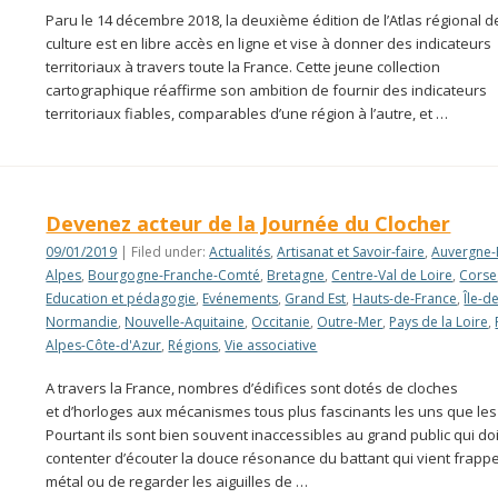
Paru le 14 décembre 2018, la deuxième édition de l’Atlas régional d
culture est en libre accès en ligne et vise à donner des indicateurs
territoriaux à travers toute la France. Cette jeune collection
cartographique réaffirme son ambition de fournir des indicateurs
territoriaux fiables, comparables d’une région à l’autre, et …
Devenez acteur de la Journée du Clocher
09/01/2019
| Filed under:
Actualités
,
Artisanat et Savoir-faire
,
Auvergne-
Alpes
,
Bourgogne-Franche-Comté
,
Bretagne
,
Centre-Val de Loire
,
Corse
Education et pédagogie
,
Evénements
,
Grand Est
,
Hauts-de-France
,
Île-d
Normandie
,
Nouvelle-Aquitaine
,
Occitanie
,
Outre-Mer
,
Pays de la Loire
,
Alpes-Côte-d'Azur
,
Régions
,
Vie associative
A travers la France, nombres d’édifices sont dotés de cloches
et d’horloges aux mécanismes tous plus fascinants les uns que les
Pourtant ils sont bien souvent inaccessibles au grand public qui doi
contenter d’écouter la douce résonance du battant qui vient frappe
métal ou de regarder les aiguilles de …