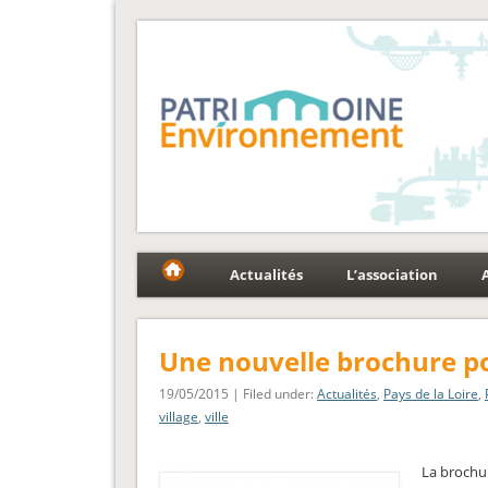
Fédération Patrimoin
Le réseau national au service du patrimoine et des p
Actualités
L’association
Une nouvelle brochure pour
19/05/2015 | Filed under:
Actualités
,
Pays de la Loire
,
village
,
ville
La brochur