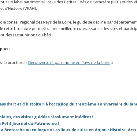
ous un label patrimonial : celui des Petites Cités de Caractère (PCC) et des Vil
 et d’Histoire (VPAH).
c le conseil régional des Pays de la Loire, le guide se décline par départemen
de cette brochure permettra une meilleure connaissance des sites et partici
t des restaurations du bâti.
 plus
:
ez la brochure «
Découverte et patrimoine en Pays-de-la-Loire
»
Pays d’art et d’histoire » à l’occasion du trentième anniversaire du labe
niales, des visites guidées résolument inédites !
 Petit Journal du Patrimoine !
a Bretesche au colloque « Les lieux de culte en Anjou : Histoire, Arts