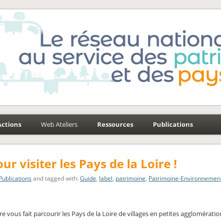
e-Environnement
aysages
Actions
Web Ateliers
Ressources
Publications
 visiter les Pays de la Loire !
Publications
and tagged with:
Guide
,
label
,
patrimoine
,
Patrimoine-Environnemen
e vous fait parcourir les Pays de la Loire de villages en petites agglomératio