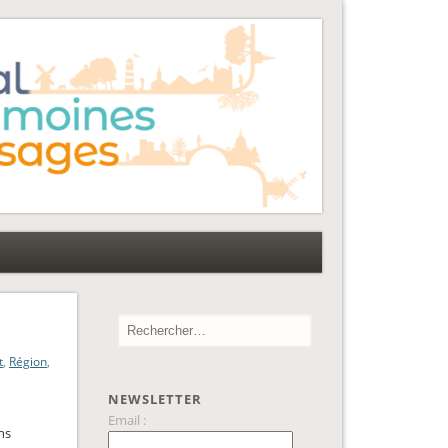
t
,
Région
,
NEWSLETTER
Email :
ns