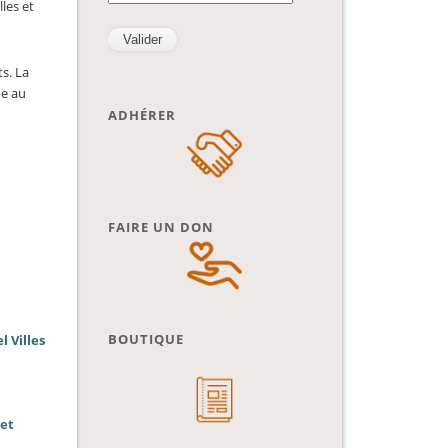
les et
ts. La
pe au
ADHÉRER
FAIRE UN DON
BOUTIQUE
l Villes
 et