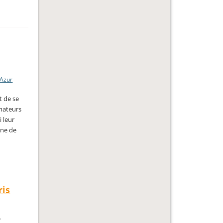
'Azur
t de se
rmateurs
 leur
ine de
ris
,