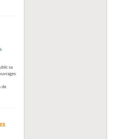
s
,
ublic sa
 ouvrages
s de
es