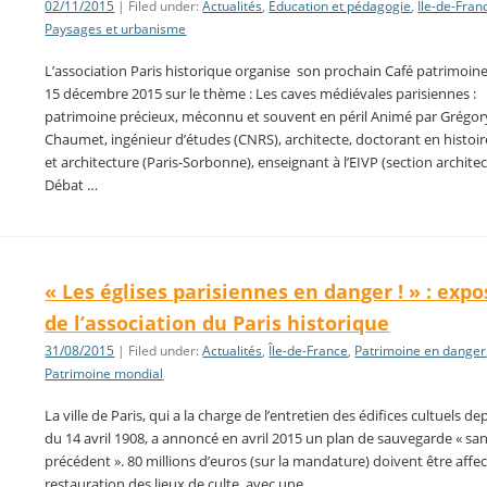
02/11/2015
| Filed under:
Actualités
,
Education et pédagogie
,
Île-de-Fran
Paysages et urbanisme
L’association Paris historique organise son prochain Café patrimoin
15 décembre 2015 sur le thème : Les caves médiévales parisiennes :
patrimoine précieux, méconnu et souvent en péril Animé par Grégor
Chaumet, ingénieur d’études (CNRS), architecte, doctorant en histoire
et architecture (Paris-Sorbonne), enseignant à l’EIVP (section archite
Débat …
« Les églises parisiennes en danger ! » : expo
de l’association du Paris historique
31/08/2015
| Filed under:
Actualités
,
Île-de-France
,
Patrimoine en danger
Patrimoine mondial
La ville de Paris, qui a la charge de l’entretien des édifices cultuels dep
du 14 avril 1908, a annoncé en avril 2015 un plan de sauvegarde « sa
précédent ». 80 millions d’euros (sur la mandature) doivent être affec
restauration des lieux de culte, avec une …