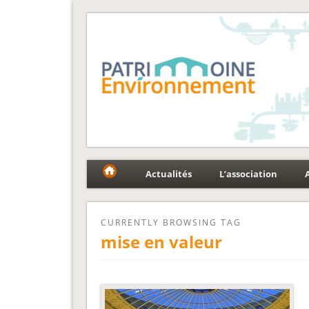
Fédération Patrimoin
Le réseau national au service du patrimoine et des p
Actualités
L’association
CURRENTLY BROWSING TAG
mise en valeur