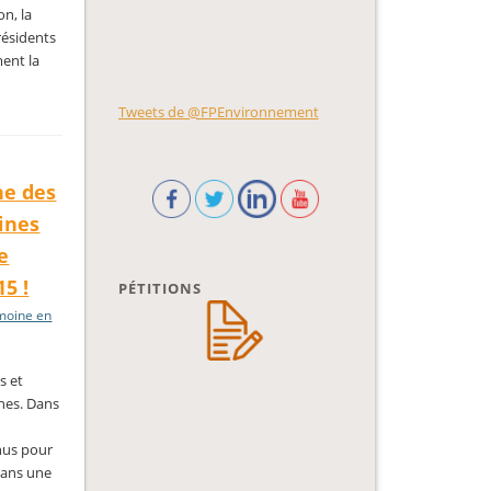
on, la
résidents
ment la
Tweets de @FPEnvironnement
ne des
ines
e
5 !
PÉTITIONS
moine en
s et
nes. Dans
nus pour
dans une