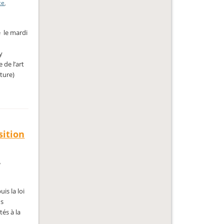
ce
,
e le mardi
y
 de l’art
cture)
sition
,
uis la loi
ns
tés à la