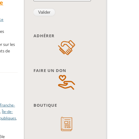
re
nce
des
ADHÉRER
r sur les
nts de
FAIRE UN DON
Franche-
BOUTIQUE
e
,
Île-de-
 publiques
,
ôle