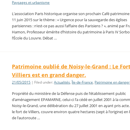
Paysages et urbanisme
L’association Paris historique organise son prochain Café patrimoine 
11 juin 2015 sur le thème : « Urgence pour la sauvegarde des églises
parisiennes : n’est-ce pas aussi l’affaire des Parisiens ? », animé par F
Hamon, Professeur émérite d’histoire du patrimoine à Paris IV Sorbo
l’École du Louvre. Débat …
Patrimoine oublié de Noisy-le-Grand : Le For
Villiers est en grand danger.
21/05/2015
| Filed under:
Actualités
,
Île-de-France
,
Patrimoine en danger
Propriété du ministère de la Défense puis de l’établissement public
d’aménagement EPAMARNE, celui-ci l’a cédé en juillet 2001 à la com
Noisy-le-Grand, une délibération du 27 juillet 2001 en ayant pris acte.
le fort de Villiers, couvre environ quatre hectares (sept à l’origine) e
de l’autoroute …