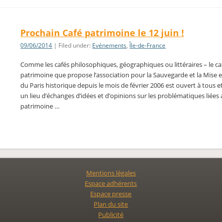
Prochain Café patrimoine le 12 juin !
09/06/2014
| Filed under:
Evénements
,
Île-de-France
Comme les cafés philosophiques, géographiques ou littéraires – le ca
patrimoine que propose l’association pour la Sauvegarde et la Mise 
du Paris historique depuis le mois de février 2006 est ouvert à tous e
un lieu d’échanges d’idées et d’opinions sur les problématiques liées
patrimoine …
Mentions légales
Espace adhérents
Espace presse
Plan du site
Publicité