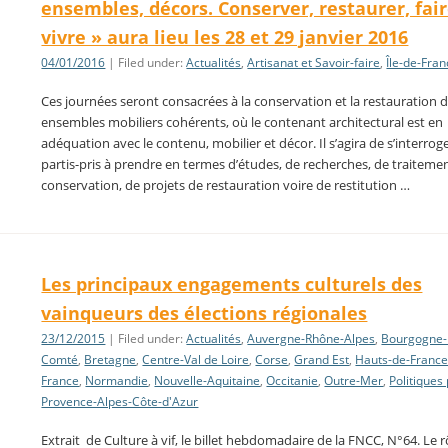
ensembles, décors. Conserver, restaurer, fai
vivre » aura lieu les 28 et 29 janvier 2016
04/01/2016
| Filed under:
Actualités
,
Artisanat et Savoir-faire
,
Île-de-Fra
Ces journées seront consacrées à la conservation et la restauration 
ensembles mobiliers cohérents, où le contenant architectural est en
adéquation avec le contenu, mobilier et décor. Il s’agira de s’interroge
partis-pris à prendre en termes d’études, de recherches, de traiteme
conservation, de projets de restauration voire de restitution …
Les principaux engagements culturels des
vainqueurs des élections régionales
23/12/2015
| Filed under:
Actualités
,
Auvergne-Rhône-Alpes
,
Bourgogne-
Comté
,
Bretagne
,
Centre-Val de Loire
,
Corse
,
Grand Est
,
Hauts-de-Franc
France
,
Normandie
,
Nouvelle-Aquitaine
,
Occitanie
,
Outre-Mer
,
Politiques
Provence-Alpes-Côte-d'Azur
Extrait de Culture à vif, le billet hebdomadaire de la FNCC, N°64. Le r