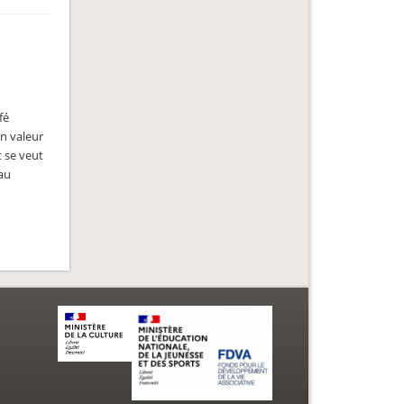
fé
en valeur
t se veut
 au