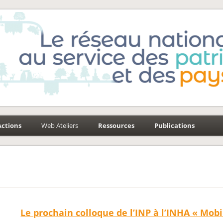
e-Environnement
aysages
Actions
Web Ateliers
Ressources
Publications
Le prochain colloque de l’INP à l’INHA « Mobi