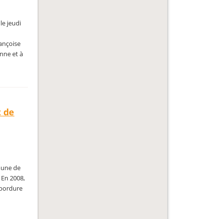
le jeudi
rançoise
nne et à
t de
mune de
 En 2008,
n bordure