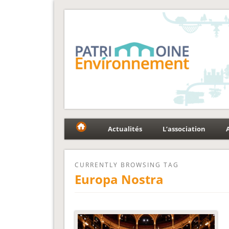
Fédération Patrimoin
Le réseau national au service du patrimoine et des p
Actualités
L’association
CURRENTLY BROWSING TAG
Europa Nostra