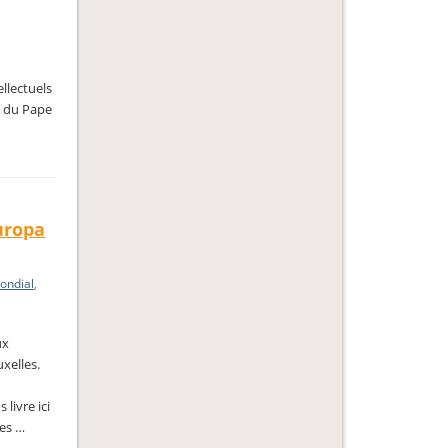
ellectuels
s du Pape
Europa
ondial
,
ux
xelles.
livre ici
des …