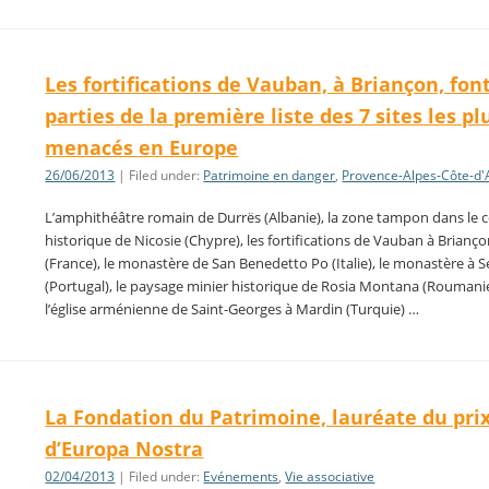
Les fortifications de Vauban, à Briançon, fon
parties de la première liste des 7 sites les pl
menacés en Europe
26/06/2013
| Filed under:
Patrimoine en danger
,
Provence-Alpes-Côte-d'
L’amphithéâtre romain de Durrës (Albanie), la zone tampon dans le 
historique de Nicosie (Chypre), les fortifications de Vauban à Brianç
(France), le monastère de San Benedetto Po (Italie), le monastère à 
(Portugal), le paysage minier historique de Rosia Montana (Roumanie
l’église arménienne de Saint-Georges à Mardin (Turquie) …
La Fondation du Patrimoine, lauréate du pri
d’Europa Nostra
02/04/2013
| Filed under:
Evénements
,
Vie associative