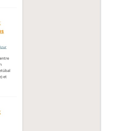
t
us
Azur
centre
on
Setúbal
) et
x