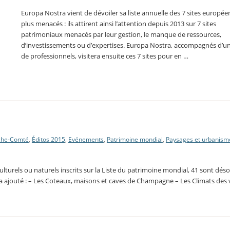
Europa Nostra vient de dévoiler sa liste annuelle des 7 sites europée
plus menacés : ils attirent ainsi l’attention depuis 2013 sur 7 sites
patrimoniaux menacés par leur gestion, le manque de ressources,
d’investissements ou d’expertises. Europa Nostra, accompagnés d’u
de professionnels, visitera ensuite ces 7 sites pour en …
che-Comté
,
Éditos 2015
,
Evénements
,
Patrimoine mondial
,
Paysages et urbanism
culturels ou naturels inscrits sur la Liste du patrimoine mondial, 41 sont dés
nal a ajouté : – Les Coteaux, maisons et caves de Champagne – Les Climats des 