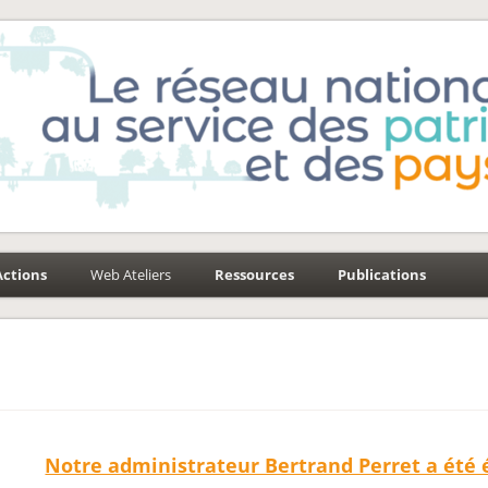
e-Environnement
aysages
Actions
Web Ateliers
Ressources
Publications
Notre administrateur Bertrand Perret a été 