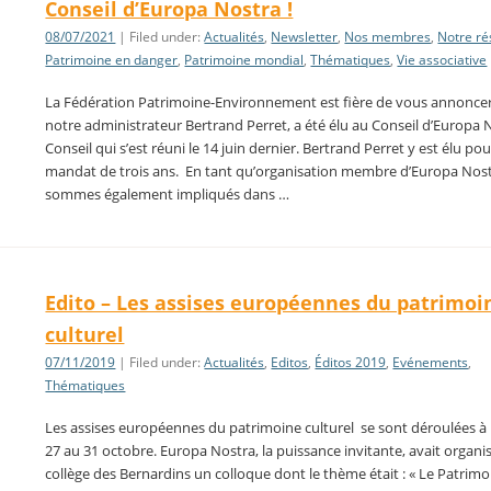
Conseil d’Europa Nostra !
08/07/2021
| Filed under:
Actualités
,
Newsletter
,
Nos membres
,
Notre r
Patrimoine en danger
,
Patrimoine mondial
,
Thématiques
,
Vie associative
La Fédération Patrimoine-Environnement est fière de vous annonce
notre administrateur Bertrand Perret, a été élu au Conseil d’Europa 
Conseil qui s’est réuni le 14 juin dernier. Bertrand Perret y est élu po
mandat de trois ans. En tant qu’organisation membre d’Europa Nos
sommes également impliqués dans …
Edito – Les assises européennes du patrimoi
culturel
07/11/2019
| Filed under:
Actualités
,
Editos
,
Éditos 2019
,
Evénements
,
Thématiques
Les assises européennes du patrimoine culturel se sont déroulées à 
27 au 31 octobre. Europa Nostra, la puissance invitante, avait organi
collège des Bernardins un colloque dont le thème était : « Le Patrimo