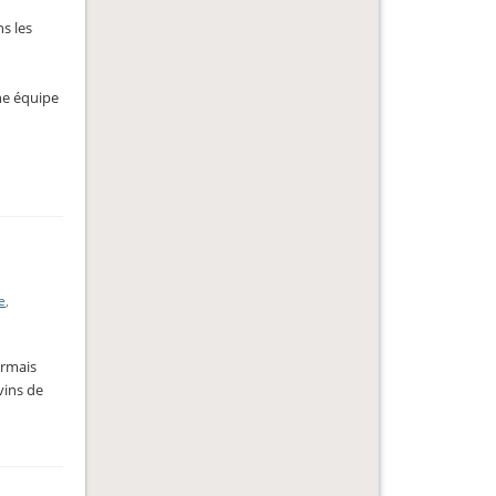
ns les
ne équipe
e
,
ormais
vins de