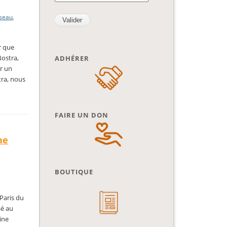
éseau
,
r que
Nostra,
ADHÉRER
ur un
tra, nous
FAIRE UN DON
ne
BOUTIQUE
Paris du
sé au
ine