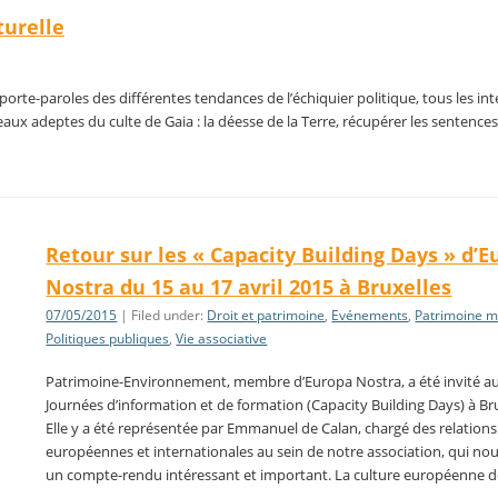
turelle
porte-paroles des différentes tendances de l’échiquier politique, tous les int
eaux adeptes du culte de Gaia : la déesse de la Terre, récupérer les sentence
Retour sur les « Capacity Building Days » d’
Nostra du 15 au 17 avril 2015 à Bruxelles
07/05/2015
| Filed under:
Droit et patrimoine
,
Evénements
,
Patrimoine m
Politiques publiques
,
Vie associative
Patrimoine-Environnement, membre d’Europa Nostra, a été invité a
Journées d’information et de formation (Capacity Building Days) à Bru
Elle y a été représentée par Emmanuel de Calan, chargé des relations
européennes et internationales au sein de notre association, qui nous 
un compte-rendu intéressant et important. La culture européenne 