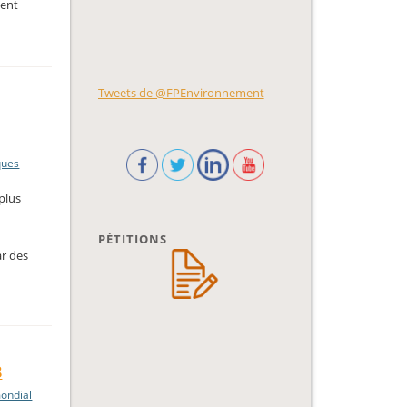
ment
Tweets de @FPEnvironnement
ques
plus
PÉTITIONS
ar des
8
ondial