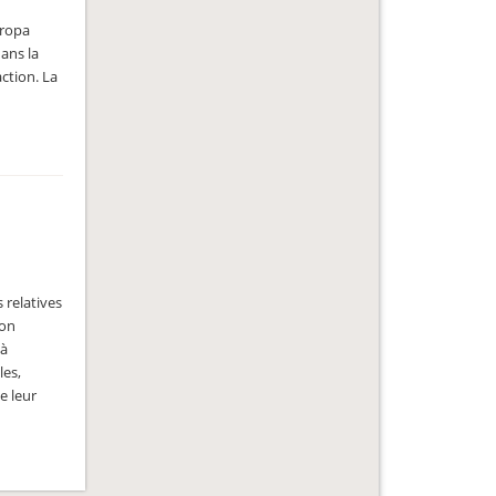
uropa
dans la
ction. La
 relatives
ion
 à
les,
e leur