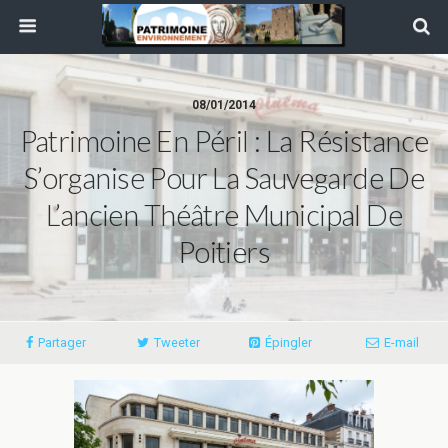
08/01/2014
Patrimoine En Péril : La Résistance
S’organise Pour La Sauvegarde De
L’ancien Théâtre Municipal De
Poitiers
Partager
Tweeter
Épingler
E-mail