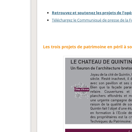
Retrouvez et soutenez les projets de l’op
Téléchargez le Communiqué de presse de la
Les trois projets de patrimoine en péril à so