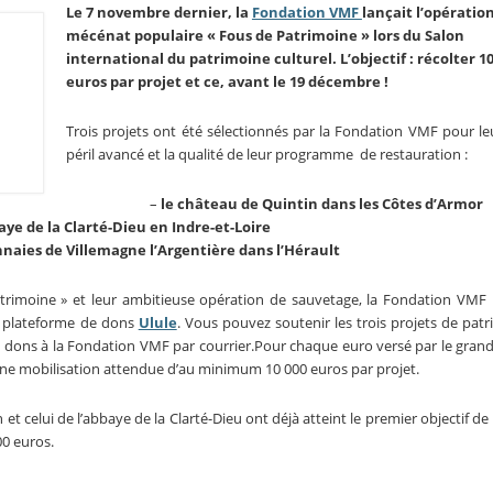
Le 7 novembre dernier, la
Fondation VMF
lançait l’opératio
mécénat populaire « Fous de Patrimoine » lors du Salon
international du patrimoine culturel. L’objectif : récolter 10
euros par projet et ce, avant le 19 décembre !
Trois projets ont été sélectionnés par la Fondation VMF pour le
péril avancé et la qualité de leur programme de restauration :
–
le château de Quintin dans les Côtes d’Armor
aye de la Clarté-Dieu en Indre-et-Loire
nnaies de Villemagne l’Argentière dans l’Hérault
patrimoine » et leur ambitieuse opération de sauvetage, la Fondation VMF
la plateforme de dons
Ulule
. Vous pouvez soutenir les trois projets de pat
s dons à la Fondation VMF par courrier.Pour chaque euro versé par le grand 
e mobilisation attendue d’au minimum 10 000 euros par projet.
t celui de l’abbaye de la Clarté-Dieu ont déjà atteint le premier objectif de 
00 euros.