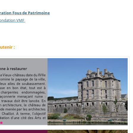
ération Fous de Patrimoine
 Fondation VMF
utenir :