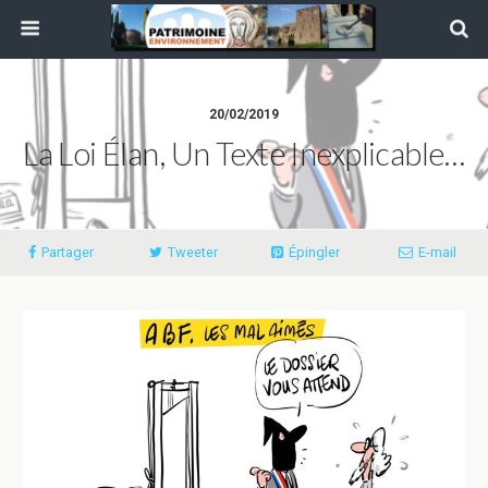
20/02/2019
La Loi Élan, Un Texte Inexplicable…
Partager
Tweeter
Épingler
E-mail