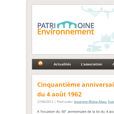
Fédération Patrimoin
Le réseau national au service du patrimoine et des p
Actualités
L’association
Cinquantième anniversair
du 4 août 1962
27/06/2012 | Filed under:
Auvergne-Rhône-Alpes
,
Evé
A l’occasion du 50° anniversaire de la loi du 4 a