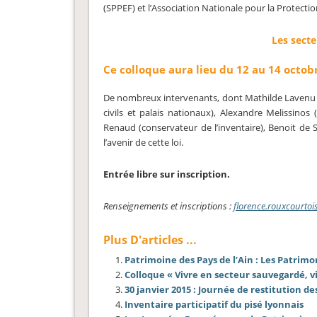
(SPPEF) et l’Association Nationale pour la Protectio
Les sect
Ce colloque aura lieu du 12 au 14 octo
De nombreux intervenants, dont Mathilde Lavenu (a
civils et palais nationaux), Alexandre Melissino
Renaud (conservateur de l’inventaire), Benoit de S
l’avenir de cette loi.
Entrée libre sur inscription.
Renseignements et inscriptions :
florence.rouxcourtoi
Plus D'articles ...
Patrimoine des Pays de l’Ain : Les Patrimo
Colloque « Vivre en secteur sauvegardé, vi
30 janvier 2015 : Journée de restitution 
Inventaire participatif du pisé lyonnais