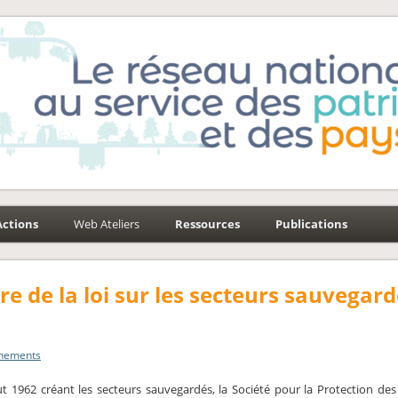
e-Environnement
aysages
Actions
Web Ateliers
Ressources
Publications
e de la loi sur les secteurs sauvegard
nements
out 1962 créant les secteurs sauvegardés, la Société pour la Protection de