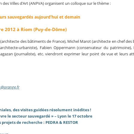
n des Villes d’Art (ANPVA) organisent un colloque sur le thème :
eurs sauvegardés aujourd’hui et demain
bre 2012 à Riom (Puy-de-Dôme)
rchitecte des bâtiments de France), Michel Marot (architecte en chef des
s (architecte-urbaniste), Fabien Oppermann (conservateur du patrimoine),
agazan (journaliste), etc. viendront exprimer leur point de vue et leurs at
s@orange.fr
niales, des visites guidées résolument inédites !
vre le secteur sauvegardé » – Lyon le 17 octobre
des projets de recherche : PEDRA & RESTOR