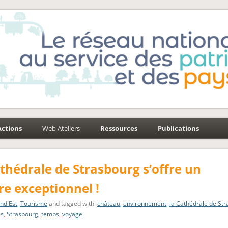
e-Environnement
aysages
Actions
Web Ateliers
Ressources
Publications
athédrale de Strasbourg s’offre un
re exceptionnel !
nd Est
,
Tourisme
and tagged with:
château
,
environnement
,
la Cathédrale de St
es
,
Strasbourg
,
temps
,
voyage