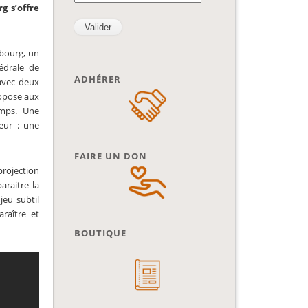
g s’offre
sbourg, un
édrale de
ADHÉRER
 avec deux
ropose aux
emps. Une
teur : une
FAIRE UN DON
ojection
araitre la
jeu subtil
raître et
BOUTIQUE