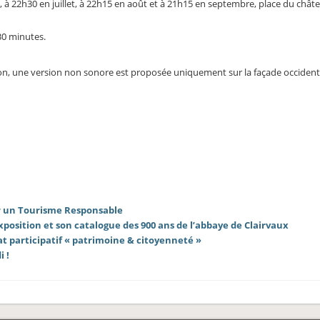
, à 22h30 en juillet, à 22h15 en août et à 21h15 en septembre, place du chât
 30 minutes.
ction, une version non sonore est proposée uniquement sur la façade occident
r un Tourisme Responsable
’exposition et son catalogue des 900 ans de l’abbaye de Clairvaux
participatif « patrimoine & citoyenneté »
 !