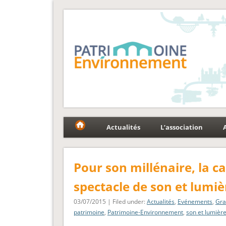
Fédération Patrimoin
Le réseau national au service du patrimoine et des p
Actualités
L’association
Pour son millénaire, la c
spectacle de son et lumiè
03/07/2015 | Filed under:
Actualités
,
Evénements
,
Gra
patrimoine
,
Patrimoine-Environnement
,
son et lumièr