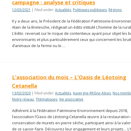
campagne : analyse et critiques
12/03/2021
| Filed under:
Actualités
,
Politiques publiques
,
Régions
Il y a deux ans, le Président de la Fédération Patrimoine-Environn
Alain de la Bretesche, rédigeait un édito intitulé L’homme de la rural
L’édito revenait sur le risque de contentieux ayant pour objet les b
environnants et plus particulièrement ceux qui concernent les brui
d’animaux de la ferme ou le …
L’association du mois – L’Oasis de Léotoing
Cetanella
13/02/2020
| Filed under:
Actualités
,
Auvergne-Rhône-Alpes
,
Nos memb
Notre réseau
,
Thématiques
,
Vie associative
Adhérent à la Fédération Patrimoine-Environnement depuis 2018,
l’association l’Oasis de Léotoing-Cetanella œuvre à la restauration 
conservation de murets en pierre sèche, participant ainsi à la valor
de ce savoir-faire. Découvrez leur engagement et leurs projets… L