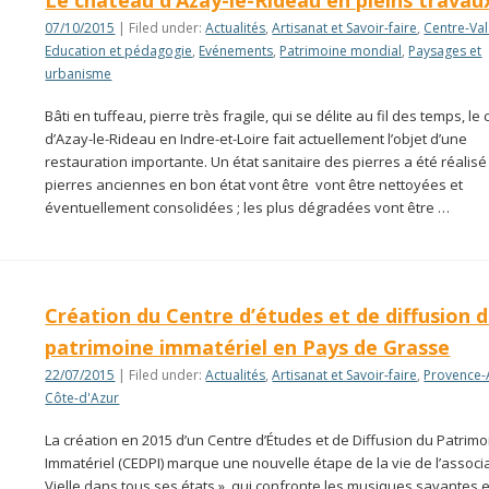
Le château d’Azay-le-Rideau en pleins travau
07/10/2015
| Filed under:
Actualités
,
Artisanat et Savoir-faire
,
Centre-Val
Education et pédagogie
,
Evénements
,
Patrimoine mondial
,
Paysages et
urbanisme
Bâti en tuffeau, pierre très fragile, qui se délite au fil des temps, l
d’Azay-le-Rideau en Indre-et-Loire fait actuellement l’objet d’une
restauration importante. Un état sanitaire des pierres a été réalisé 
pierres anciennes en bon état vont être vont être nettoyées et
éventuellement consolidées ; les plus dégradées vont être …
Création du Centre d’études et de diffusion 
patrimoine immatériel en Pays de Grasse
22/07/2015
| Filed under:
Actualités
,
Artisanat et Savoir-faire
,
Provence-
Côte-d'Azur
La création en 2015 d’un Centre d’Études et de Diffusion du Patrim
Immatériel (CEDPI) marque une nouvelle étape de la vie de l’associa
Vielle dans tous ses états », qui confronte les musiques savantes e