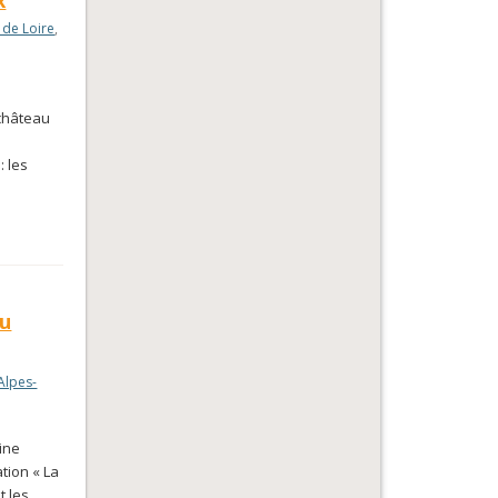
x
 de Loire
,
e château
: les
du
Alpes-
oine
tion « La
t les