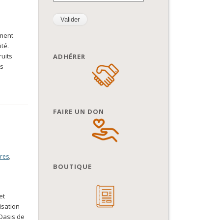
ement
ité.
ruits
ADHÉRER
ts
FAIRE UN DON
res
,
BOUTIQUE
et
isation
’Oasis de