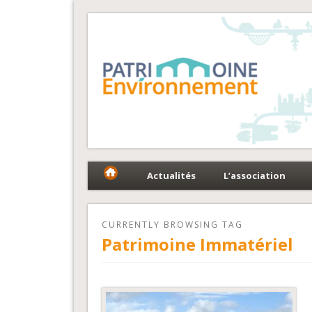
Fédération Patrimoin
Le réseau national au service du patrimoine et des 
Actualités
L’association
CURRENTLY BROWSING TAG
Patrimoine Immatériel