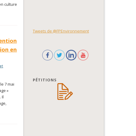
en culture
Tweets de @FPEnvironnement
ention
tion en
et
PÉTITIONS
 le 7 mai
age »
Il
age,