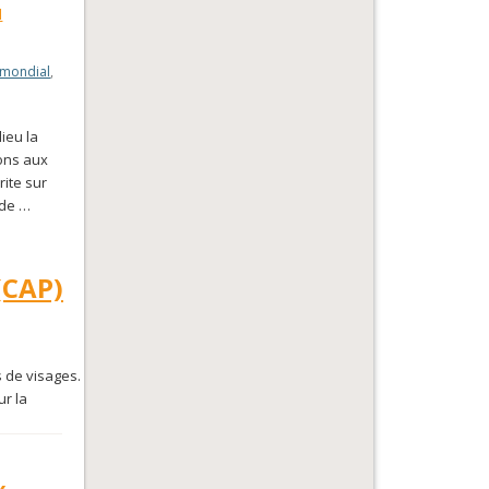
u
 mondial
,
ieu la
ions aux
rite sur
 de …
(CAP)
s de visages.
ur la