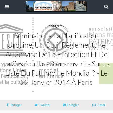
07/01/2014
Séminaire : « La Planification
Urbaine, Un Outil Règlementaire
Au Service De La Protection Et De
La Gestion Des Biens Inscrits Sur La
Liste Du Patrimoine Mondial ? » Le
22 Janvier 2014 À Paris
Partager
Tweeter
Épingler
E-mail