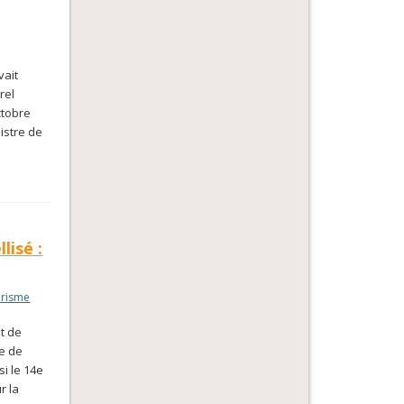
vait
rel
ctobre
istre de
lisé :
risme
et de
te de
i le 14e
r la