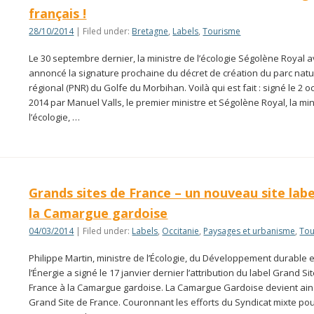
français !
28/10/2014
| Filed under:
Bretagne
,
Labels
,
Tourisme
Le 30 septembre dernier, la ministre de l’écologie Ségolène Royal a
annoncé la signature prochaine du décret de création du parc natu
régional (PNR) du Golfe du Morbihan. Voilà qui est fait : signé le 2 o
2014 par Manuel Valls, le premier ministre et Ségolène Royal, la min
l’écologie, …
Grands sites de France – un nouveau site label
la Camargue gardoise
04/03/2014
| Filed under:
Labels
,
Occitanie
,
Paysages et urbanisme
,
Tou
Philippe Martin, ministre de l’Écologie, du Développement durable 
l’Énergie a signé le 17 janvier dernier l’attribution du label Grand Si
France à la Camargue gardoise. La Camargue Gardoise devient ains
Grand Site de France. Couronnant les efforts du Syndicat mixte pou