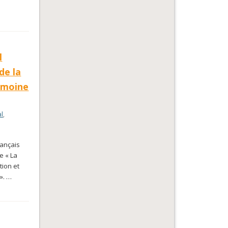
l
de la
rimoine
al
,
rançais
e « La
tion et
 ». …