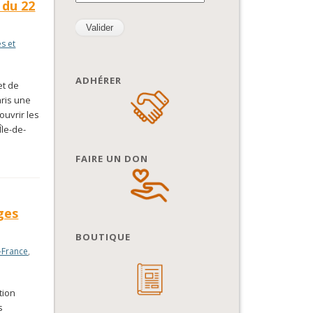
 du 22
s et
ADHÉRER
et de
aris une
ouvrir les
Île-de-
FAIRE UN DON
ges
BOUTIQUE
-France
,
tion
s