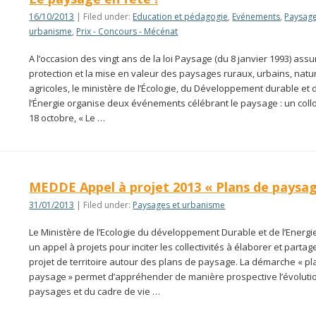
16/10/2013
| Filed under:
Education et pédagogie
,
Evénements
,
Paysage
urbanisme
,
Prix - Concours - Mécénat
A l’occasion des vingt ans de la loi Paysage (du 8 janvier 1993) assu
protection et la mise en valeur des paysages ruraux, urbains, natu
agricoles, le ministère de l’Écologie, du Développement durable et 
l’Énergie organise deux événements célébrant le paysage : un coll
18 octobre, « Le …
MEDDE Appel à projet 2013 « Plans de paysa
31/01/2013
| Filed under:
Paysages et urbanisme
Le Ministère de l’Ecologie du développement Durable et de l’Energi
un appel à projets pour inciter les collectivités à élaborer et partag
projet de territoire autour des plans de paysage. La démarche « pl
paysage » permet d’appréhender de manière prospective l’évoluti
paysages et du cadre de vie …