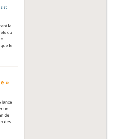
s et
rant la
rels ou
de
oque le
ge »
e lance
er un
an de
on des