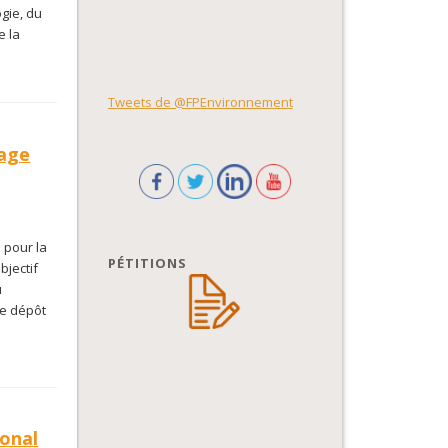
gie, du
e la
Tweets de @FPEnvironnement
sage
 pour la
PÉTITIONS
bjectif
u
de dépôt
ional