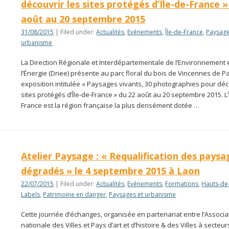
découvrir les sites protégés d’Île-de-France »
août au 20 septembre 2015
31/08/2015
| Filed under:
Actualités
,
Evénements
,
Île-de-France
,
Paysage
urbanisme
La Direction Régionale et Interdépartementale de l’Environnement 
l’Énergie (Driee) présente au parc floral du bois de Vincennes de P
exposition intitulée « Paysages vivants, 30 photographies pour déc
sites protégés d’Île-de-France » du 22 août au 20 septembre 2015. L’
France est la région française la plus densément dotée …
Atelier Paysage : « Requalification des paysa
dégradés » le 4 septembre 2015 à Laon
22/07/2015
| Filed under:
Actualités
,
Evénements
,
Formations
,
Hauts-de
Labels
,
Patrimoine en danger
,
Paysages et urbanisme
Cette journée d’échanges, organisée en partenariat entre l’Associa
nationale des Villes et Pays d’art et d’histoire & des Villes à secteur