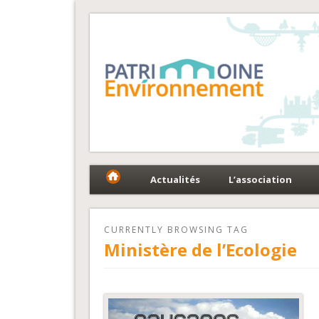
Fédération Patrimoin
Le réseau national au service du patrimoine et des 
Actualités
L’association
CURRENTLY BROWSING TAG
Ministère de l’Ecologie