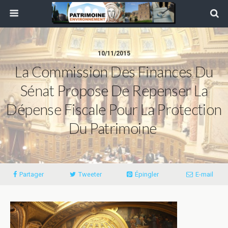
10/11/2015
La Commission Des Finances Du
Sénat Propose De Repenser La
Dépense Fiscale Pour La Protection
Du Patrimoine
Partager
Tweeter
Épingler
E-mail