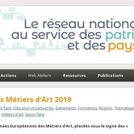
e-Environnement
paysages
Actions
Web Ateliers
Ressources
Publications
 Métiers d’Art 2019
ir-faire
,
Education et pédagogie
,
Evénements
,
Formations
,
Régions
,
Thématiqu
,
métiers d'art
,
Savoir-faire
urnées Européennes des Métiers d’Art, placées sous le signe des «