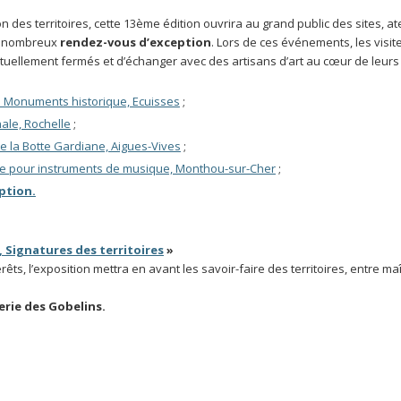
des territoires, cette 13ème édition ouvrira au grand public des sites, ate
de nombreux
rendez-vous d’exception
. Lors de ces événements, les visit
ituellement fermés et d’échanger avec des artisans d’art au cœur de leurs a
un Monuments historique, Ecuisses
;
nale, Rochelle
;
de la Botte Gardiane, Aigues-Vives
;
rie pour instruments de musique, Monthou-sur-Cher
;
ption.
, Signatures des territoires
»
rêts, l’exposition mettra en avant les savoir-faire des territoires, entre ma
lerie des Gobelins.