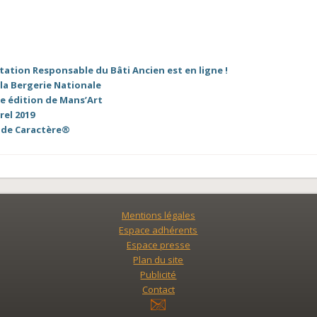
tation Responsable du Bâti Ancien est en ligne !
 la Bergerie Nationale
me édition de Mans’Art
rel 2019
s de Caractère®
Mentions légales
Espace adhérents
Espace presse
Plan du site
Publicité
Contact