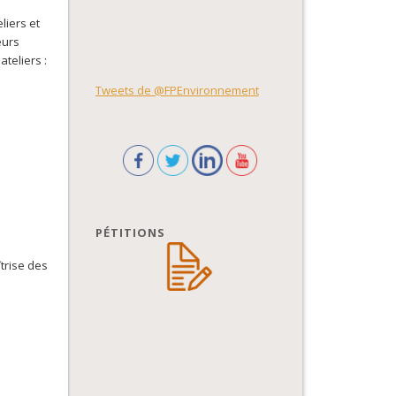
liers et
eurs
teliers :
Tweets de @FPEnvironnement
PÉTITIONS
îtrise des