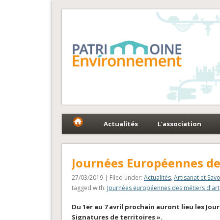
Fédération Patrimoin
Le réseau national au service du patrimoine et des 
Actualités
L’association
Journées Européennes des
27/03/2019 | Filed under:
Actualités
,
Artisanat et Savo
tagged with:
Journées européennes des métiers d'art
Du 1er au 7 avril prochain auront lieu les Jo
Signatures de territoires ».