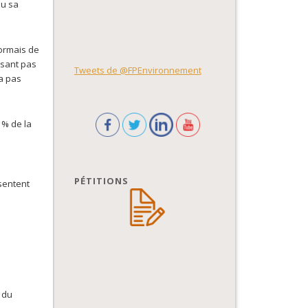
ou sa
sormais de
isant pas
Tweets de @FPEnvironnement
ra pas
 % de la
PÉTITIONS
sentent
 du