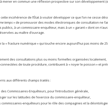
rt, à mener en commun une réflexion prospective sur son développement (
e cette incohérence de l’État à vouloir développer ce que l’on ne cesse dé
me temps
» de promouvoir des modes électroniques de consultation ne fa
ats publics, à un commissaire-enquêteur, mais à un « garant » dont on n’au
réservées au maître d’ouvrage.
de la « fracture numérique » qui touche encore aujourd’hui pas moins de 25
nement des consultations plus ou moins formelles organisées localement,
éconnectées de toute procédure, contribuent à « noyer le poisson » et pré
rris aux différents champs traités :
 des Commissaires-Enquêteurs, pour l’introduction générale,
ger sur les latitudes de l’exercice du commissaire-enquêteur,
commissaires-enquêteurs pour le rôle des compagnies et la déontologie