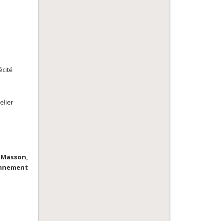
écité
elier
 Masson,
onnement