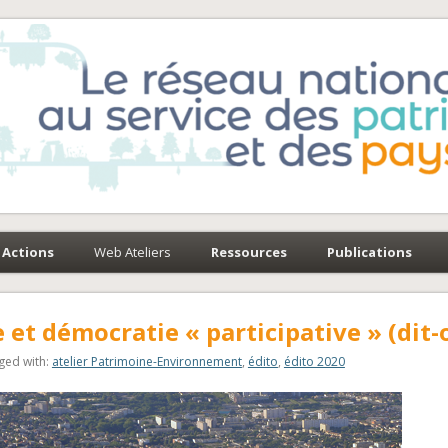
e-Environnement
paysages
Actions
Web Ateliers
Ressources
Publications
et démocratie « participative » (dit-
ged with:
atelier Patrimoine-Environnement
,
édito
,
édito 2020