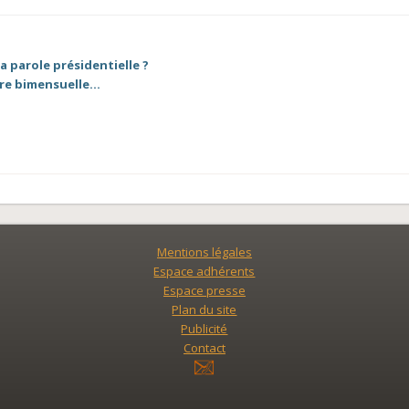
la parole présidentielle ?
ttre bimensuelle…
Mentions légales
Espace adhérents
Espace presse
Plan du site
Publicité
Contact