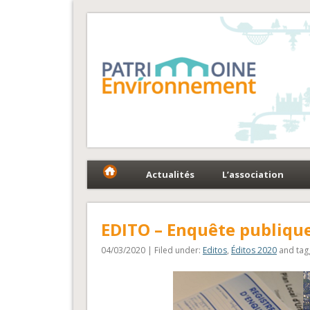
Fédération Patrimoin
Le réseau national au service du patrimoine et des 
Actualités
L’association
EDITO – Enquête publique 
04/03/2020 | Filed under:
Editos
,
Éditos 2020
and tag