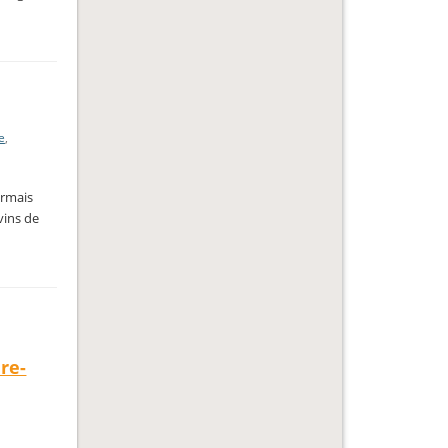
e
,
ormais
vins de
re-