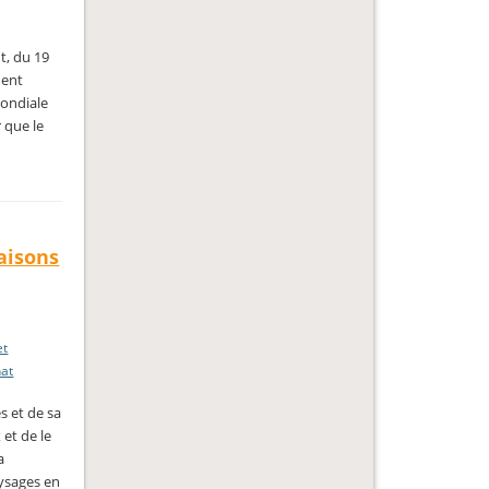
t, du 19
ment
mondiale
 que le
Maisons
et
nat
s et de sa
 et de le
a
aysages en