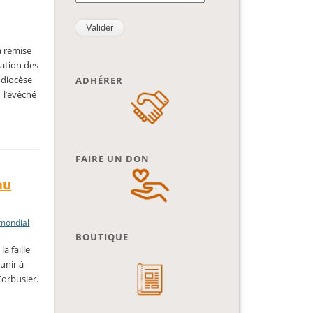
a remise
gation des
 diocèse
ADHÉRER
 l’évêché
FAIRE UN DON
au
 mondial
BOUTIQUE
a faille
unir à
Corbusier.