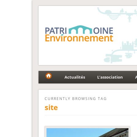
Fédération Patrimoin
Le réseau national au service du patrimoine et des p
Actualités
L’association
CURRENTLY BROWSING TAG
site