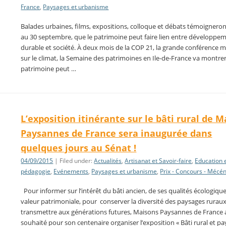
France
,
Paysages et urbanisme
Balades urbaines, films, expositions, colloque et débats témoigneron
au 30 septembre, que le patrimoine peut faire lien entre développe
durable et société. À deux mois de la COP 21, la grande conférence 
sur le climat, la Semaine des patrimoines en Ile-de-France va montrer
patrimoine peut …
L’exposition itinérante sur le bâti rural de 
Paysannes de France sera inaugurée dans
quelques jours au Sénat !
04/09/2015
| Filed under:
Actualités
,
Artisanat et Savoir-faire
,
Education 
pédagogie
,
Evénements
,
Paysages et urbanisme
,
Prix - Concours - Mécé
Pour informer sur l’intérêt du bâti ancien, de ses qualités écologique
valeur patrimoniale, pour conserver la diversité des paysages ruraux
transmettre aux générations futures, Maisons Paysannes de France 
souhaité pour son centenaire organiser l’exposition « Bâti rural et p