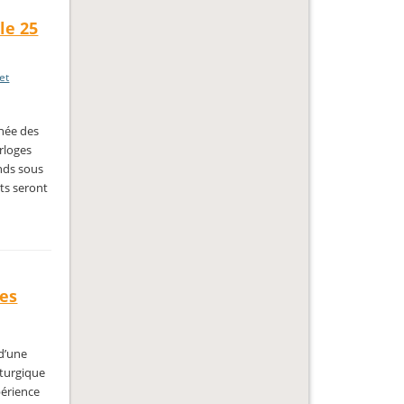
le 25
et
rnée des
rloges
nds sous
ts seront
ses
 d’une
iturgique
périence