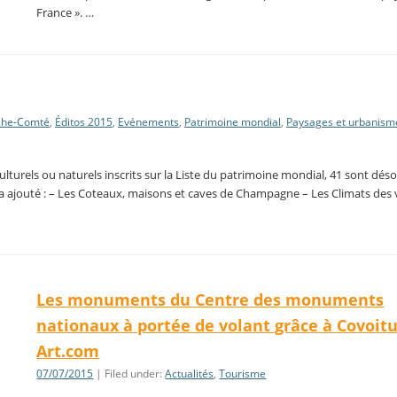
France ». …
che-Comté
,
Éditos 2015
,
Evénements
,
Patrimoine mondial
,
Paysages et urbanism
culturels ou naturels inscrits sur la Liste du patrimoine mondial, 41 sont dés
nal a ajouté : – Les Coteaux, maisons et caves de Champagne – Les Climats des 
Les monuments du Centre des monuments
nationaux à portée de volant grâce à Covoitu
Art.com
07/07/2015
| Filed under:
Actualités
,
Tourisme