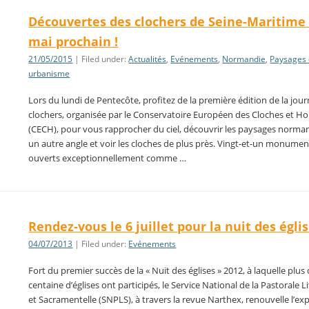
Découvertes des clochers de Seine-Maritime 
mai prochain !
21/05/2015
| Filed under:
Actualités
,
Evénements
,
Normandie
,
Paysages 
urbanisme
Lors du lundi de Pentecôte, profitez de la première édition de la jou
clochers, organisée par le Conservatoire Européen des Cloches et Ho
(CECH), pour vous rapprocher du ciel, découvrir les paysages norma
un autre angle et voir les cloches de plus près. Vingt-et-un monumen
ouverts exceptionnellement comme …
Rendez-vous le 6 juillet pour la nuit des égli
04/07/2013
| Filed under:
Evénements
Fort du premier succès de la « Nuit des églises » 2012, à laquelle plus
centaine d’églises ont participés, le Service National de la Pastorale L
et Sacramentelle (SNPLS), à travers la revue Narthex, renouvelle l’ex