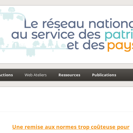
e-Environnement
aysages
Actions
Web Ateliers
Ressources
Publications
Une remise aux normes trop coûteuse pour