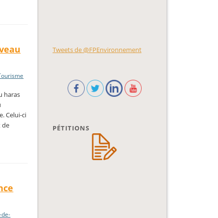
uveau
Tweets de @FPEnvironnement
Tourisme
u haras
u
. Celui-ci
t de
PÉTITIONS
nce
e-de-