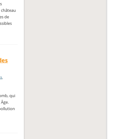
s
e château
res de
ssibles
des
ts
,
lomb, qui
 Âge.
pollution