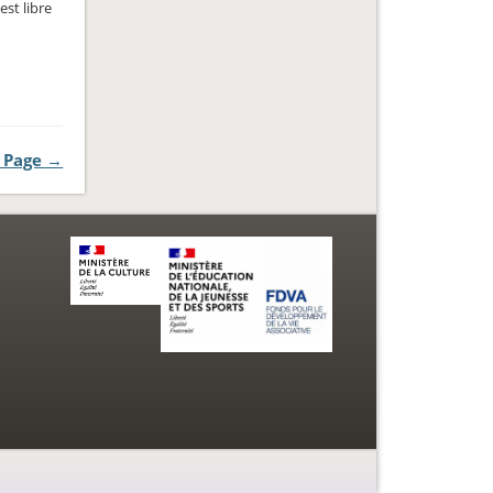
st libre
 Page →