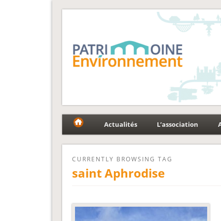
Fédération Patrimoin
Le réseau national au service du patrimoine et des p
Actualités
L’association
CURRENTLY BROWSING TAG
saint Aphrodise