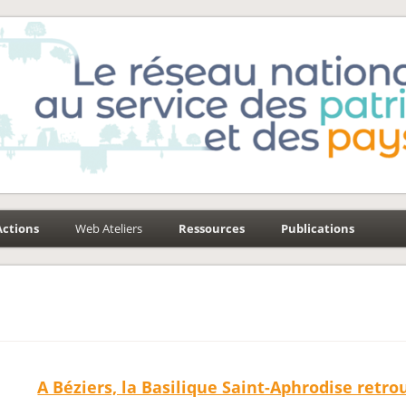
e-Environnement
aysages
Actions
Web Ateliers
Ressources
Publications
A Béziers, la Basilique Saint-Aphrodise retro