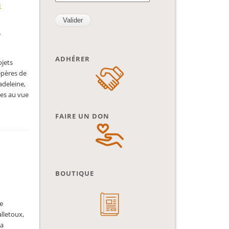
n
,
ADHÉRER
ojets
epères de
adeleine,
ves au vue
FAIRE UN DON
BOUTIQUE
de
lletoux,
la