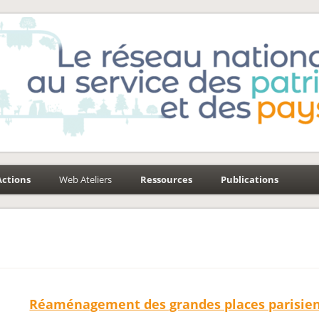
e-Environnement
aysages
Actions
Web Ateliers
Ressources
Publications
Réaménagement des grandes places parisien