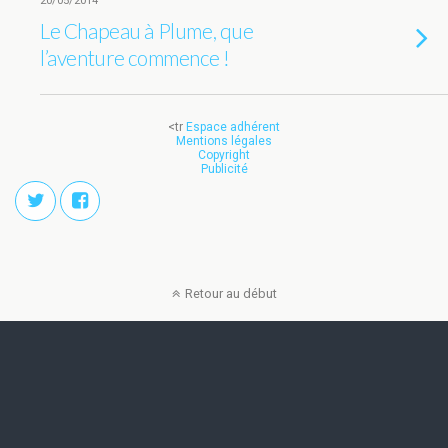
20/05/2014
Le Chapeau à Plume, que
l’aventure commence !
<tr
Espace adhérent
Mentions légales
Copyright
Publicité
Retour au début