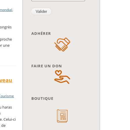
 mondial
,
congrès
ADHÉRER
approche
er une
FAIRE UN DON
uveau
Tourisme
BOUTIQUE
u haras
u
. Celui-ci
t de