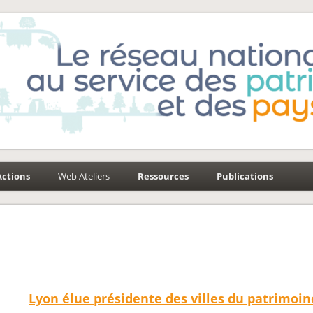
e-Environnement
aysages
Actions
Web Ateliers
Ressources
Publications
Lyon élue présidente des villes du patrimoin