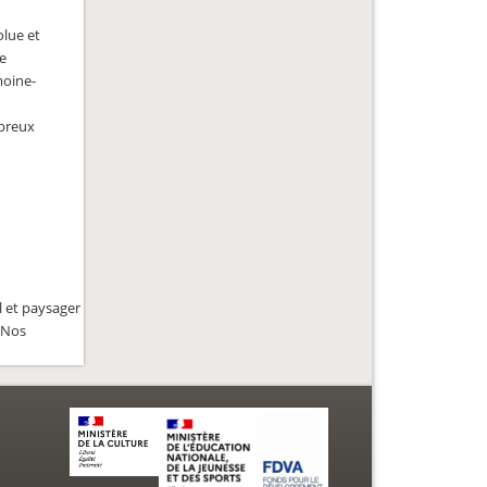
lue et
ée
moine-
mbreux
l et paysager
 Nos