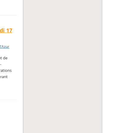
di 17
d'Azur
et de
-
rations
vrant