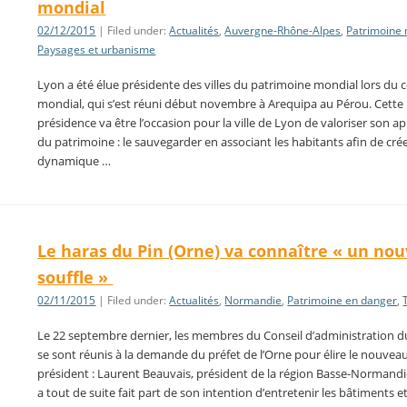
mondial
02/12/2015
| Filed under:
Actualités
,
Auvergne-Rhône-Alpes
,
Patrimoine
Paysages et urbanisme
Lyon a été élue présidente des villes du patrimoine mondial lors du 
mondial, qui s’est réuni début novembre à Arequipa au Pérou. Cette
présidence va être l’occasion pour la ville de Lyon de valoriser son 
du patrimoine : le sauvegarder en associant les habitants afin de cré
dynamique …
Le haras du Pin (Orne) va connaître « un no
souffle »
02/11/2015
| Filed under:
Actualités
,
Normandie
,
Patrimoine en danger
,
Le 22 septembre dernier, les membres du Conseil d’administration d
se sont réunis à la demande du préfet de l’Orne pour élire le nouvea
président : Laurent Beauvais, président de la région Basse-Normandie
a tout de suite fait part de son intention d’entretenir les bâtiments e