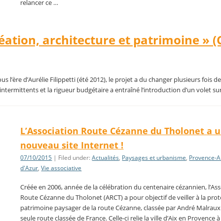
relancer ce …
réation, architecture et patrimoine » (
s l’ère d’Aurélie Filippetti (été 2012), le projet a du changer plusieurs fois de
 intermittents et la rigueur budgétaire a entraîné l’introduction d’un volet sur
L’Association Route Cézanne du Tholonet a 
nouveau site Internet !
07/10/2015
| Filed under:
Actualités
,
Paysages et urbanisme
,
Provence-A
d'Azur
,
Vie associative
Créée en 2006, année de la célébration du centenaire cézannien, l’As
Route Cézanne du Tholonet (ARCT) a pour objectif de veiller à la pro
patrimoine paysager de la route Cézanne, classée par André Malraux
seule route classée de France. Celle-ci relie la ville d’Aix en Provence 