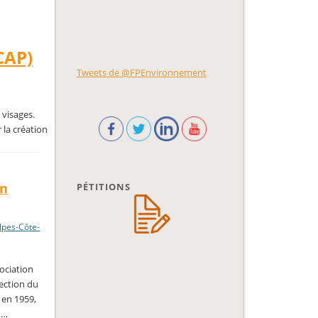
CAP)
Tweets de @FPEnvironnement
 visages.
 la création
un
PÉTITIONS
lpes-Côte-
sociation
tection du
 en 1959,
à …