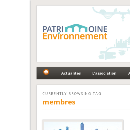
Fédération Patrimoin
Le réseau national au service du patrimoine et des p
Actualités
L’association
CURRENTLY BROWSING TAG
membres