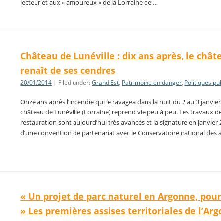
lecteur et aux « amoureux » de la Lorraine de …
Château de Lunéville : dix ans après, le chât
renaît de ses cendres
20/01/2014
| Filed under:
Grand Est
,
Patrimoine en danger
,
Politiques pu
Onze ans après l’incendie qui le ravagea dans la nuit du 2 au 3 janvier
château de Lunéville (Lorraine) reprend vie peu à peu. Les travaux d
restauration sont aujourd’hui très avancés et la signature en janvier
d’une convention de partenariat avec le Conservatoire national des 
« Un projet de parc naturel en Argonne, pour
» Les premières assises territoriales de l’Ar