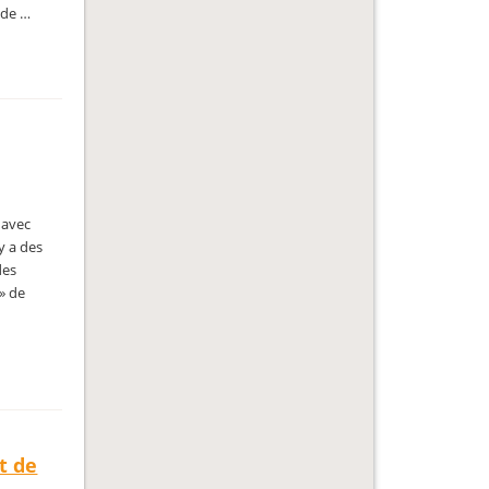
 de …
 avec
y a des
des
» de
t de