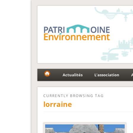
Fédération Patrimoin
Le réseau national au service du patrimoine et des p
Actualités
L’association
CURRENTLY BROWSING TAG
lorraine