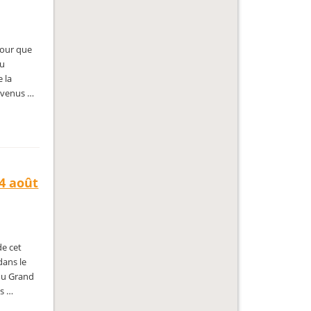
pour que
du
e la
t venus …
 4 août
de cet
dans le
 du Grand
es …