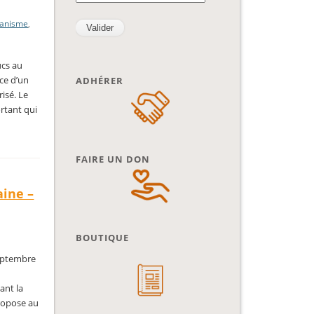
banisme
,
ucs au
nce d’un
ADHÉRER
risé. Le
ortant qui
FAIRE UN DON
aine –
BOUTIQUE
septembre
ant la
propose au