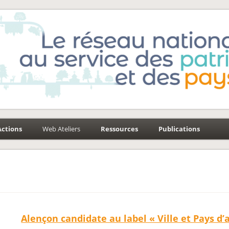
e-Environnement
aysages
Actions
Web Ateliers
Ressources
Publications
Alençon candidate au label « Ville et Pays d’a