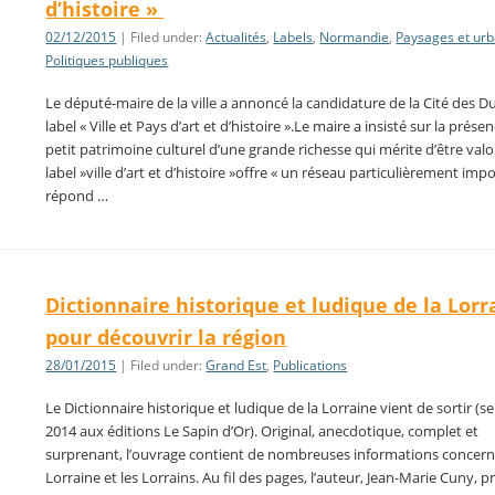
d’histoire »
02/12/2015
| Filed under:
Actualités
,
Labels
,
Normandie
,
Paysages et ur
Politiques publiques
Le député-maire de la ville a annoncé la candidature de la Cité des D
label « Ville et Pays d’art et d’histoire ».Le maire a insisté sur la prése
petit patrimoine culturel d’une grande richesse qui mérite d’être valo
label »ville d’art et d’histoire »offre « un réseau particulièrement imp
répond …
Dictionnaire historique et ludique de la Lorr
pour découvrir la région
28/01/2015
| Filed under:
Grand Est
,
Publications
Le Dictionnaire historique et ludique de la Lorraine vient de sortir (
2014 aux éditions Le Sapin d’Or). Original, anecdotique, complet et
surprenant, l’ouvrage contient de nombreuses informations concern
Lorraine et les Lorrains. Au fil des pages, l’auteur, Jean-Marie Cuny, 