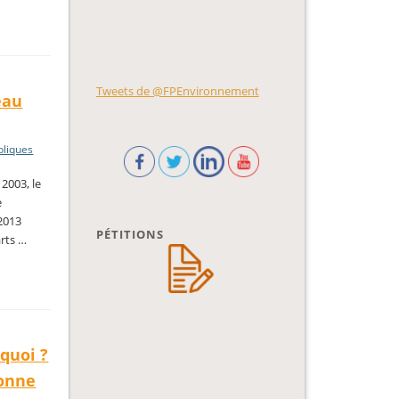
Tweets de @FPEnvironnement
eau
bliques
 2003, le
e
 2013
PÉTITIONS
arts …
quoi ?
gonne