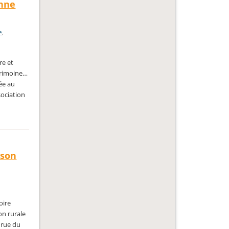
onne
e
,
re et
atrimoine…
ée au
sociation
ison
oire
on rurale
 rue du