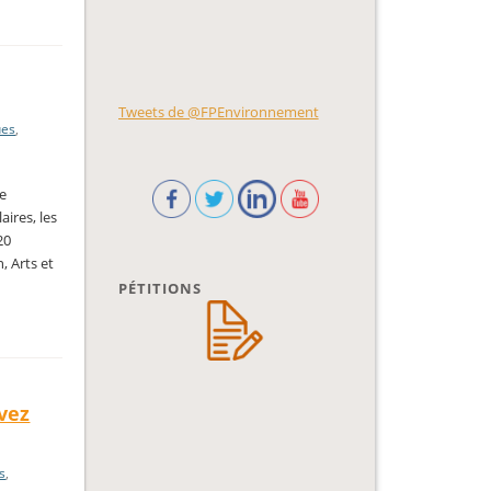
Tweets de @FPEnvironnement
ues
,
me
ires, les
20
, Arts et
PÉTITIONS
vez
s
,