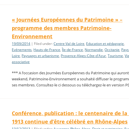
« Journées Européennes du Patrimoine » –
programme des membres Patrimoine-
Environnement
19/09/2014
| Filed under:
Centre-Val de Loire
,
Education et pédagogie
,
Evénements
,
Hauts-de-France
,
Île-de-France
,
Normandie
,
Occitanie
,
Pays
Loire
,
Paysages et urbanisme
,
Provence-Alpes-Côte-d'Azur
,
Tourisme
,
Vi
associative
*** A l’occasion des Journées Européennes du Patrimoine qui auront 
weekend, Patrimoine-Environnement a souhaité diffuser le progra
ses membres. Consultez-le ci dessous ou téléchargez-le en version P
Conférence, publication : le centenaire de la 
1913 continue d’être célébré en Rhône-Alpes
13/12/2013
| Filed under:
Auvergne-Rhône-Alpes
,
Droit et patrimoine
,
Ev