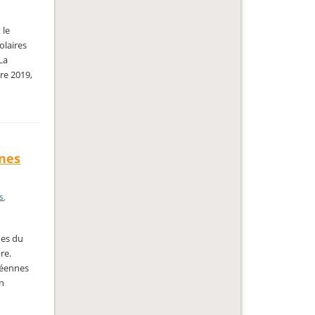
 le
olaires
La
re 2019,
nes
s
,
nes du
re.
péennes
on