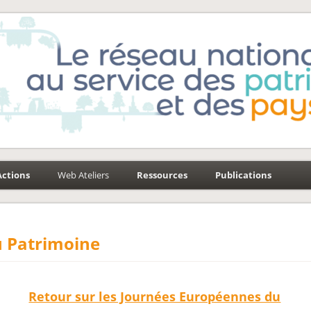
e-Environnement
aysages
Actions
Web Ateliers
Ressources
Publications
 Patrimoine
Retour sur les Journées Européennes du