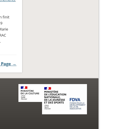
 finit
19
Marie
DRAC
…
 Page →