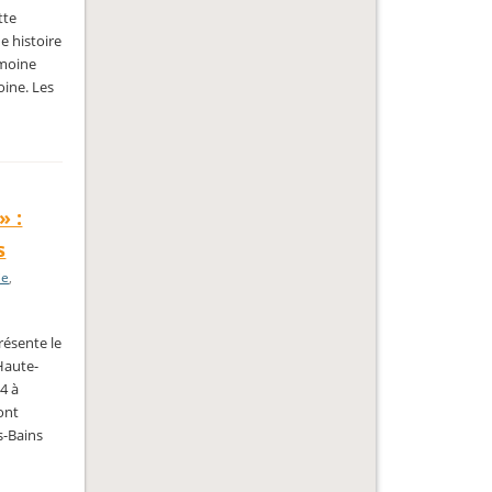
tte
e histoire
imoine
oine. Les
» :
s
ie
,
ésente le
Haute-
4 à
ont
s-Bains