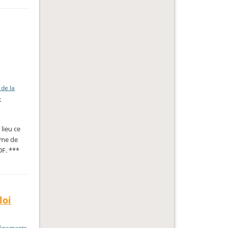
 de la
e
lieu ce
mme de
DF. ***
loi
énements
,