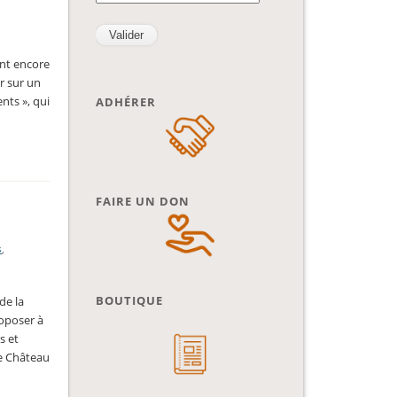
nt encore
r sur un
nts », qui
ADHÉRER
FAIRE UN DON
s
,
BOUTIQUE
de la
oposer à
s et
le Château