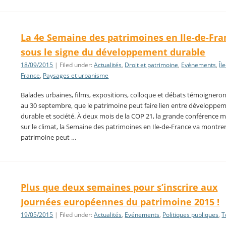
La 4e Semaine des patrimoines en Ile-de-Fra
sous le signe du développement durable
18/09/2015
| Filed under:
Actualités
,
Droit et patrimoine
,
Evénements
,
Îl
France
,
Paysages et urbanisme
Balades urbaines, films, expositions, colloque et débats témoigneron
au 30 septembre, que le patrimoine peut faire lien entre développe
durable et société. À deux mois de la COP 21, la grande conférence 
sur le climat, la Semaine des patrimoines en Ile-de-France va montrer
patrimoine peut …
Plus que deux semaines pour s’inscrire aux
Journées européennes du patrimoine 2015 !
19/05/2015
| Filed under:
Actualités
,
Evénements
,
Politiques publiques
,
T