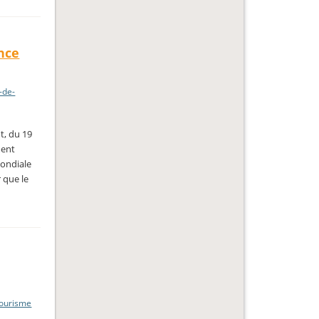
nce
e-de-
t, du 19
ment
mondiale
 que le
ourisme