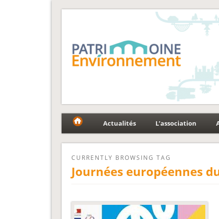
Fédération Patrimoin
Le réseau national au service du patrimoine et des p
Actualités
L’association
CURRENTLY BROWSING TAG
Journées européennes du