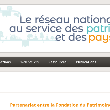
e-Environnement
aysages
Actions
Web Ateliers
Ressources
Publications
Partenariat entre la Fondation du Patrimoin