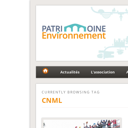
Fédération Patrimoin
Le réseau national au service du patrimoine et des p
Actualités
L’association
CURRENTLY BROWSING TAG
CNML