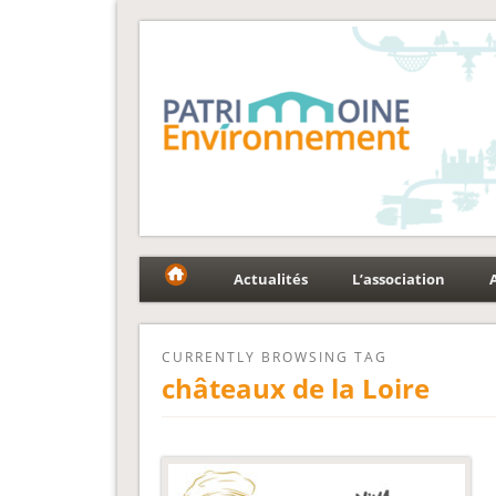
Fédération Patrimoin
Le réseau national au service du patrimoine et des p
Actualités
L’association
CURRENTLY BROWSING TAG
châteaux de la Loire