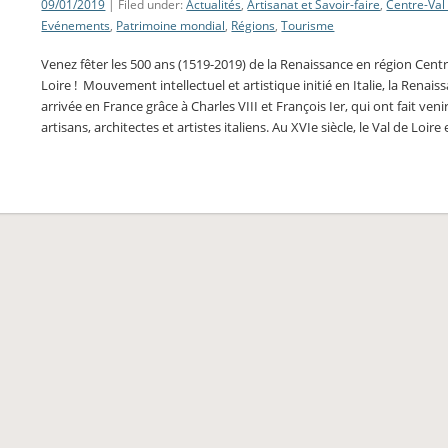
09/01/2019
| Filed under:
Actualités
,
Artisanat et Savoir-faire
,
Centre-Val
Evénements
,
Patrimoine mondial
,
Régions
,
Tourisme
Venez fêter les 500 ans (1519-2019) de la Renaissance en région Cent
Loire ! Mouvement intellectuel et artistique initié en Italie, la Renais
arrivée en France grâce à Charles VIII et François Ier, qui ont fait veni
artisans, architectes et artistes italiens. Au XVIe siècle, le Val de Loire