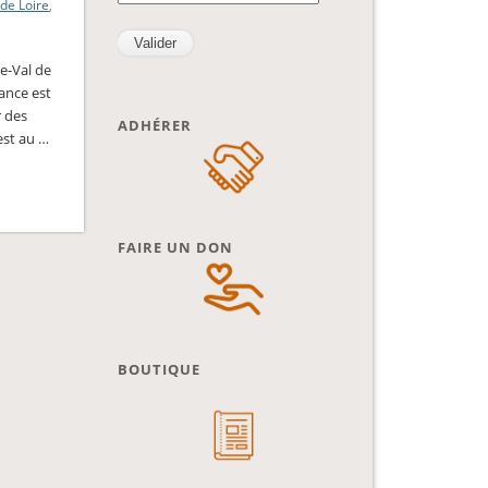
 de Loire
,
re-Val de
sance est
r des
ADHÉRER
 est au …
FAIRE UN DON
BOUTIQUE