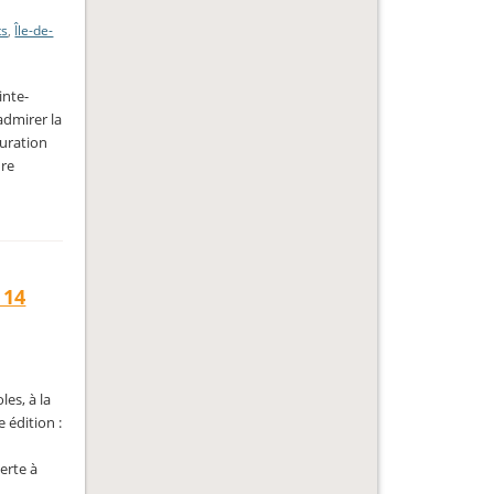
ts
,
Île-de-
inte-
admirer la
auration
ure
 14
es, à la
e édition :
erte à