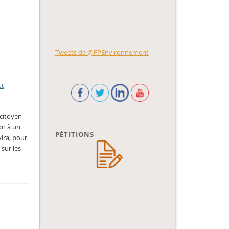
Tweets de @FPEnvironnement
et
 citoyen
ion à un
PÉTITIONS
vira, pour
sur les
,