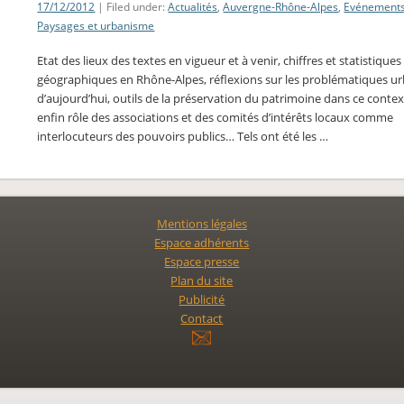
17/12/2012
| Filed under:
Actualités
,
Auvergne-Rhône-Alpes
,
Evénement
Paysages et urbanisme
Etat des lieux des textes en vigueur et à venir, chiffres et statistiques
géographiques en Rhône-Alpes, réflexions sur les problématiques u
d’aujourd’hui, outils de la préservation du patrimoine dans ce contex
enfin rôle des associations et des comités d’intérêts locaux comme
interlocuteurs des pouvoirs publics… Tels ont été les …
Mentions légales
Espace adhérents
Espace presse
Plan du site
Publicité
Contact