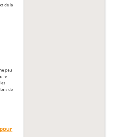
ct de la
ine peu
toire
 les
llons de
 pour