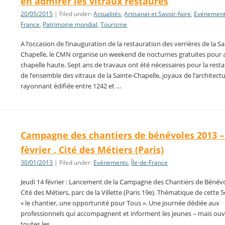
en admirer les vitraux restaurés
20/05/2015
| Filed under:
Actualités
,
Artisanat et Savoir-faire
,
Evénemen
France
,
Patrimoine mondial
,
Tourisme
A l’occasion de l’inauguration de la restauration des verrières de la Sa
Chapelle, le CMN organise un weekend de nocturnes gratuites pour 
chapelle haute. Sept ans de travaux ont été nécessaires pour la rest
de l’ensemble des vitraux de la Sainte-Chapelle, joyaux de l’architect
rayonnant édifiée entre 1242 et …
Campagne des chantiers de bénévoles 2013 –
fèvrier , Cité des Métiers (Paris)
30/01/2013
| Filed under:
Evénements
,
Île-de-France
Jeudi 14 février : Lancement de la Campagne des Chantiers de Bénévol
Cité des Métiers, parc de la Villette (Paris 19e). Thématique de cette 5
« le chantier, une opportunité pour Tous ». Une journée dédiée aux
professionnels qui accompagnent et informent les jeunes – mais ouv
toutes les …