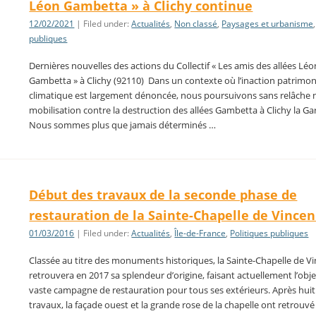
Léon Gambetta » à Clichy continue
12/02/2021
| Filed under:
Actualités
,
Non classé
,
Paysages et urbanisme
publiques
Dernières nouvelles des actions du Collectif « Les amis des allées Léo
Gambetta » à Clichy (92110) Dans un contexte où l’inaction patrimon
climatique est largement dénoncée, nous poursuivons sans relâche 
mobilisation contre la destruction des allées Gambetta à Clichy la G
Nous sommes plus que jamais déterminés …
Début des travaux de la seconde phase de
restauration de la Sainte-Chapelle de Vince
01/03/2016
| Filed under:
Actualités
,
Île-de-France
,
Politiques publiques
Classée au titre des monuments historiques, la Sainte-Chapelle de V
retrouvera en 2017 sa splendeur d’origine, faisant actuellement l’obj
vaste campagne de restauration pour tous ses extérieurs. Après hui
travaux, la façade ouest et la grande rose de la chapelle ont retrouvé