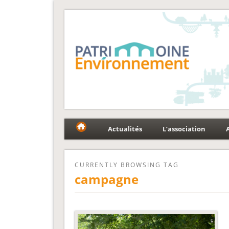
Fédération Patrimoin
Le réseau national au service du patrimoine et des p
Actualités
L’association
CURRENTLY BROWSING TAG
campagne