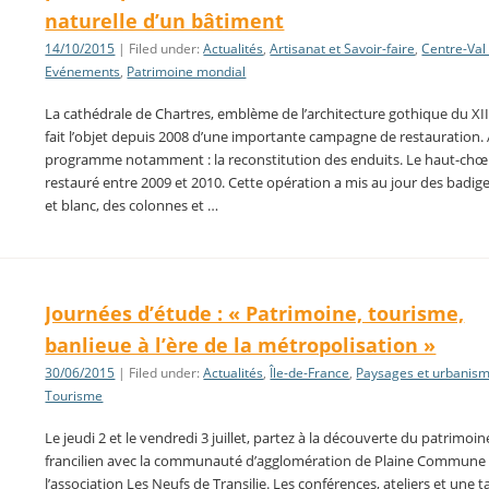
naturelle d’un bâtiment
14/10/2015
| Filed under:
Actualités
,
Artisanat et Savoir-faire
,
Centre-Val
Evénements
,
Patrimoine mondial
La cathédrale de Chartres, emblème de l’architecture gothique du XIII
fait l’objet depuis 2008 d’une importante campagne de restauration.
programme notamment : la reconstitution des enduits. Le haut-chœ
restauré entre 2009 et 2010. Cette opération a mis au jour des badig
et blanc, des colonnes et …
Journées d’étude : « Patrimoine, tourisme,
banlieue à l’ère de la métropolisation »
30/06/2015
| Filed under:
Actualités
,
Île-de-France
,
Paysages et urbanis
Tourisme
Le jeudi 2 et le vendredi 3 juillet, partez à la découverte du patrimoin
francilien avec la communauté d’agglomération de Plaine Commune 
l’association Les Neufs de Transilie. Les conférences, ateliers et une t