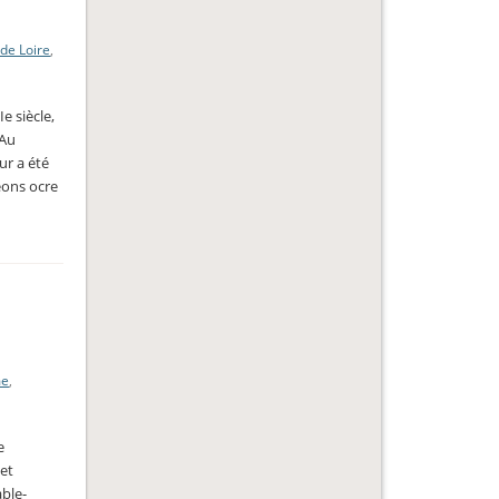
 de Loire
,
e siècle,
 Au
ur a été
eons ocre
me
,
e
et
able-