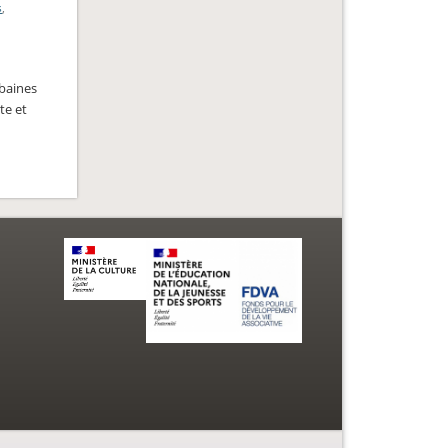
s
,
rbaines
te et