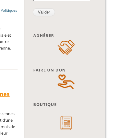
,
Politiques
n
iale et
ADHÉRER
notre
arenne.
FAIRE UN DON
nnes
BOUTIQUE
incennes
et d’une
t mois de
 leur