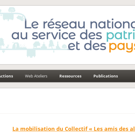
e-Environnement
aysages
Actions
Web Ateliers
Ressources
Publications
La mobilisation du Collectif « Les amis des a