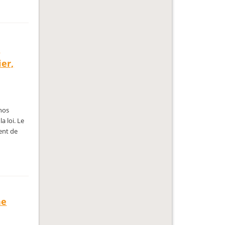
u
ier,
 nos
a loi. Le
ient de
ne