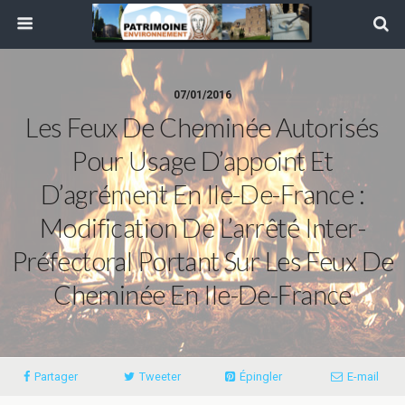
07/01/2016
Les Feux De Cheminée Autorisés
Pour Usage D’appoint Et
D’agrément En Ile-De-France :
Modification De L’arrêté Inter-
Préfectoral Portant Sur Les Feux De
Cheminée En Ile-De-France
Partager
Tweeter
Épingler
E-mail